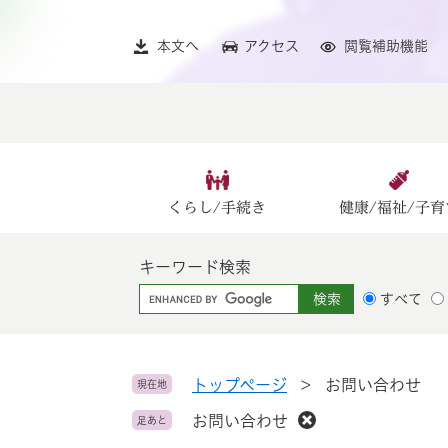
ペ
メ
ー
ニ
本文へ
アクセス
閲覧補助機能
ジ
ュ
の
ー
先
を
頭
飛
で
ば
す
し
。
て
くらし/手続き
健康/福祉/子育
本
文
キーワード検索
へ
G
すべて
o
o
g
l
トップページ
>
お問い合わせ
現在地
e
お問い合わせ
足あと
カ