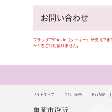
ス
タ
本
ム
文
お問い合わせ
検
索
ブラウザでCookie（クッキー）が使用で
ームをご利用頂けません。
サイトマップ
ご利用案内
RSS配信
亀岡市役所