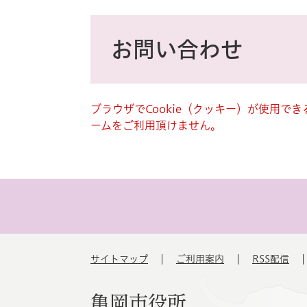
ス
タ
本
ム
文
お問い合わせ
検
索
ブラウザでCookie（クッキー）が使用で
ームをご利用頂けません。
サイトマップ
ご利用案内
RSS配信
亀岡市役所