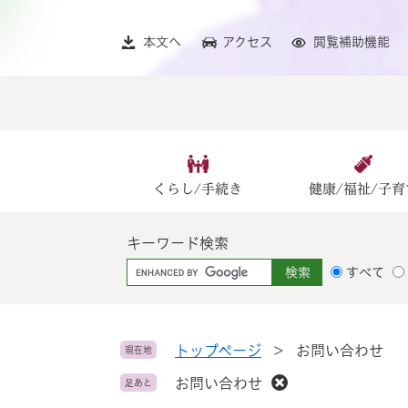
ペ
メ
ー
ニ
本文へ
アクセス
閲覧補助機能
ジ
ュ
の
ー
先
を
頭
飛
で
ば
す
し
。
て
くらし/手続き
健康/福祉/子育
本
文
キーワード検索
へ
G
すべて
o
o
g
l
トップページ
>
お問い合わせ
現在地
e
お問い合わせ
足あと
カ