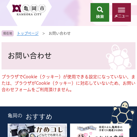
ペ
メ
ー
ニ
検
メ
ジ
ュ
索
ニ
の
ー
ュ
先
を
トップページ
>
お問い合わせ
現在地
ー
頭
飛
で
ば
本
す
し
文
お問い合わせ
。
て
本
文
へ
ブラウザでCookie（クッキー）が使用できる設定になっていない、ま
たは、ブラウザがCookie（クッキー）に対応していないため、お問い
合わせフォームをご利用頂けません。
亀岡の
おすすめ