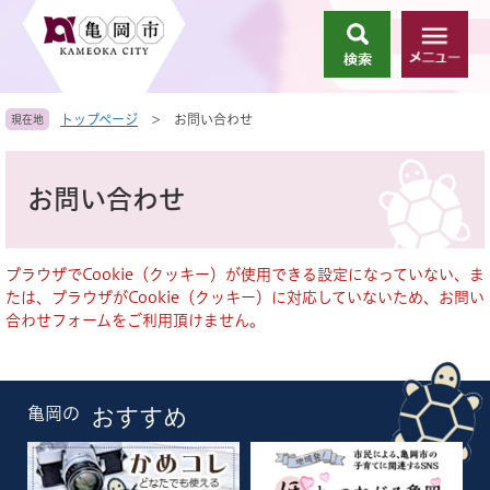
ペ
メ
ー
ニ
検
メ
ジ
ュ
索
ニ
の
ー
ュ
先
を
トップページ
>
お問い合わせ
現在地
ー
頭
飛
で
ば
本
す
し
文
お問い合わせ
。
て
本
文
へ
ブラウザでCookie（クッキー）が使用できる設定になっていない、ま
たは、ブラウザがCookie（クッキー）に対応していないため、お問い
合わせフォームをご利用頂けません。
亀岡の
おすすめ