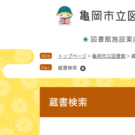
ペ
メ
ー
ニ
ジ
ュ
の
ー
先
を
図書館施設案
頭
飛
で
ば
す
し
トップページ
>
亀岡市立図書館
>
現在地
。
て
蔵書検索
足あと
本
文
へ
本
文
蔵書検索