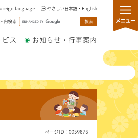
oreign language
やさしい日本語・English
メ
G
ト内検索
ニ
o
ュ
o
ービス
お知らせ・行事案内
ー
g
l
e
カ
ス
タ
ム
検
索
ページID：0059876