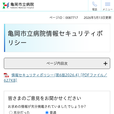
ペ
メ
ー
ニ
電話
メニュー
ジ
ュ
ページID：0087717
2026年5月13日更新
の
ー
先
を
本
頭
飛
亀岡市立病院情報セキュリティポ
文
で
ば
す
し
リシー
。
て
本
文
へ
ページ内目次
情報セキュリティポリシー(第6版2026.4) [PDFファイル／
627KB]
皆さまのご意見をお聞かせください
お求めの情報が充分掲載されていましたでしょうか?
充分だった
普通