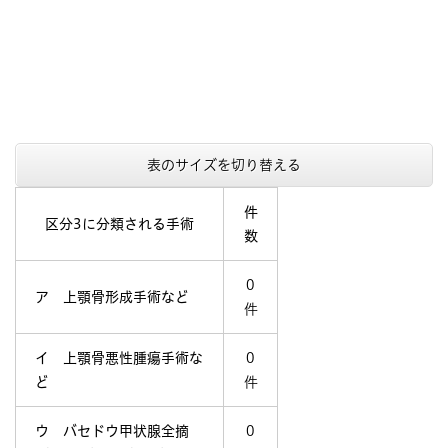
表のサイズを切り替える
件
区分3に分類される手術
数
0
ア 上顎骨形成手術など
件
イ 上顎骨悪性腫瘍手術な
0
ど
件
ウ バセドウ甲状腺全摘
0