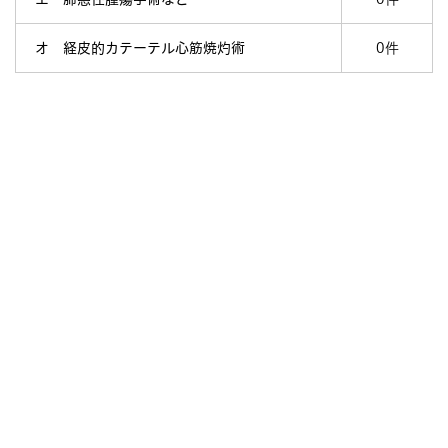
オ 経皮的カテーテル心筋焼灼術
0件