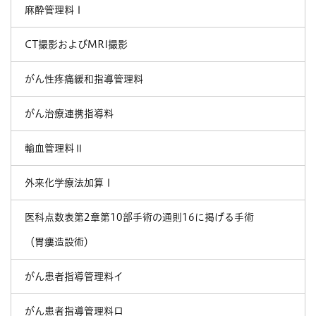
麻酔管理料Ⅰ
CT撮影およびMRI撮影
がん性疼痛緩和指導管理料
がん治療連携指導料
輸血管理料Ⅱ
外来化学療法加算Ⅰ
医科点数表第2章第10部手術の通則16に掲げる手術
（胃瘻造設術）
がん患者指導管理料イ
がん患者指導管理料ロ