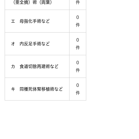
（亜全摘）術（両葉）
件
0
エ 母指化手術など
件
0
オ 内反足手術など
件
0
カ 食道切除再建術など
件
0
キ 同種死体腎移植術など
件