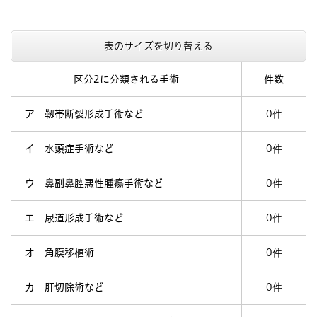
表のサイズを切り替える
区分2に分類される手術
件数
ア 靱帯断裂形成手術など
0件
イ 水頭症手術など
0件
ウ 鼻副鼻腔悪性腫瘍手術など
0件
エ 尿道形成手術など
0件
オ 角膜移植術
0件
カ 肝切除術など
0件