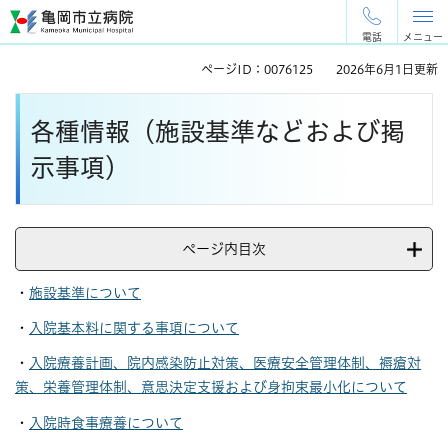
ペ
メ
ー
ニ
電話
メニュー
ジ
ュ
ページID：0076125
2026年6月1日更新
の
ー
先
を
本
頭
飛
各種情報（施設基準などおよび掲
文
で
ば
す
し
示事項）
。
て
本
文
へ
ページ内目次
・
施設基準について
・
入院基本料に関する事項について
・
入院療養計画、院内感染防止対策、医療安全管理体制、褥瘡対
策、栄養管理体制、意思決定支援および身拘束最小化について
・
入院時食事療養について