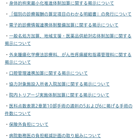
・
身体的拘束最小化推進体制加算に関する掲示について
・
「個別の診療報酬の算定項目のわかる明細書」の発行について
・
電子的診療情報連携体制整備加算に関する掲示について
・
一般名処方加算、地域支援・医薬品供給対応体制加算に関する
掲示について
・
外来腫瘍化学療法診療料、がん性疼痛緩和指導管理料に関する
掲示について
・
口腔管理連携加算に関する掲示について
・
協力対象施設入所者入院加算に関する掲示について
・
院内トリアージ実施体制加算に関する掲示について
・
医科点数表第2章第10部手術の通則の5および6に掲げる手術の
件数について
・
保険外負担について
・
病院勤務医の負担軽減計画の取り組みについて