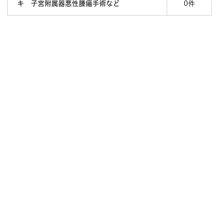
キ 子宮附属器悪性腫瘍手術など
0件