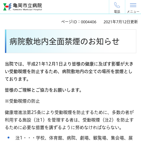
ペ
メ
ー
ニ
電話
メニュー
ジ
ュ
ページID：0004406
2021年7月12日更新
の
ー
先
を
本
頭
飛
病院敷地内全面禁煙のお知らせ
文
で
ば
す
し
。
て
本
当院では、平成21年12月1日より皆様の健康に及ぼす影響が大き
文
い受動喫煙を防止するため、病院敷地内の全ての場所を禁煙とし
へ
ております。
皆様のご理解とご協力をお願いします。
※受動喫煙の防止
健康増進法第25条により受動喫煙を防止するために、多数の者が
利用する施設（注1）を管理する者は、受動喫煙（注2）を防止す
るために必要な措置を講ずるように努めなければならない。
注1・・・学校、体育館、病院、劇場、観覧場、集会場、展