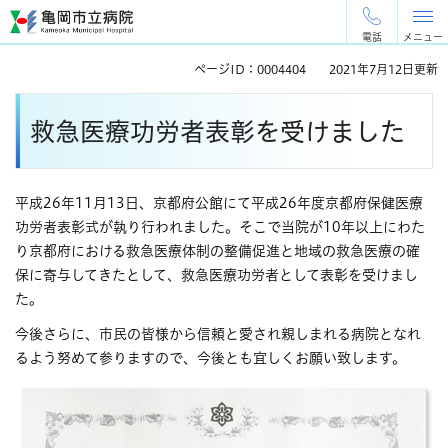
ペ
メ
ー
ニ
電話
メニュー
ジ
ュ
ページID：0004404
2021年7月12日更新
の
ー
先
を
本
頭
飛
救急医療功労者表彰を受けました
文
で
ば
す
し
。
て
本
平成26年11月13日、京都府公館にて平成26年度京都府保健医療
文
功労者表彰式が執り行われました。そこで当院が10年以上にわた
へ
り京都府における救急医療体制の整備促進と地域の救急医療の確
保に寄与してきたとして、救急医療功労者として表彰を受けまし
た。
今後さらに、市民の皆様から信頼と愛され親しまれる病院となれ
るよう努めて参りますので、今後とも宜しくお願い致します。