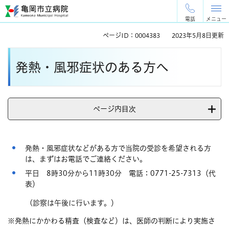
ペ
メ
ー
ニ
電話
メニュー
ジ
ュ
ページID：0004383
2023年5月8日更新
の
ー
先
を
本
頭
飛
発熱・風邪症状のある方へ
文
で
ば
す
し
。
て
本
ページ内目次
文
へ
発熱・風邪症状などがある方で当院の受診を希望される方
は、まずはお電話でご連絡ください。
平日 8時30分から11時30分 電話：0771-25-7313（代
表）
(診察は午後に行います。）
※発熱にかかわる精査（検査など）は、医師の判断により実施さ