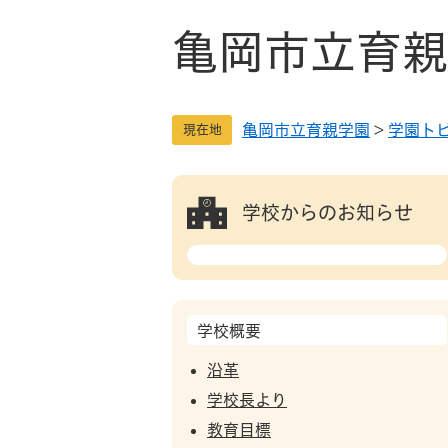
ペ
メ
ー
ニ
亀岡市立育親
ジ
ュ
の
ー
先
を
亀岡市立育親学園
>
学園ト
現在地
頭
飛
で
ば
す
し
。
て
学校からのお知らせ
本
文
へ
学校概要
沿革
学校長より
教育目標