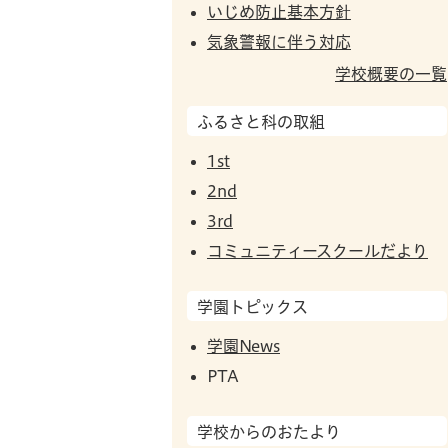
いじめ防止基本方針
気象警報に伴う対応
学校概要の一覧
ふるさと科の取組
1st
2nd
3rd
コミュニティースクールだより
学園トピックス
学園News
PTA
学校からのおたより