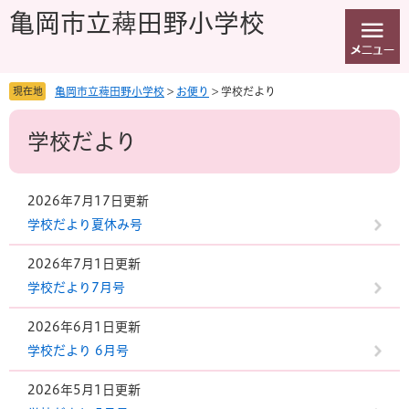
ペ
メ
亀岡市立薭田野小学校
ー
ニ
ジ
ュ
の
ー
先
を
現在地
亀岡市立薭田野小学校
>
お便り
>
学校だより
頭
飛
本
で
ば
学校だより
文
す
し
。
て
本
文
2026年7月17日更新
へ
学校だより夏休み号
2026年7月1日更新
学校だより7月号
2026年6月1日更新
学校だより 6月号
2026年5月1日更新