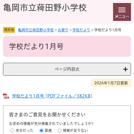
ペ
メ
亀岡市立薭田野小学校
ー
ニ
ジ
ュ
の
ー
先
を
現在地
亀岡市立薭田野小学校
>
お便り
>
学校だより
>
学校だより1月号
頭
飛
本
で
ば
学校だより1月号
文
す
し
。
て
本
文
ページ内目次
へ
2026年1月7日更新
学校だより1月号 [PDFファイル／382KB]
皆さまのご意見をお聞かせください
お求めの情報が充分掲載されていましたでしょうか?
充分だった
普通
情報が足りない