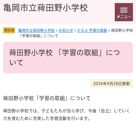
ペ
メ
亀岡市立薭田野小学校
ー
ニ
ジ
ュ
の
ー
先
を
現在地
亀岡市立薭田野小学校
>
お知らせ
>
ひえ小 学習の取組
>
薭田野小学校
頭
飛
「学習の取組」について
で
ば
本
す
し
薭田野小学校 「学習の取組」につ
文
。
て
本
いて
文
へ
2026年4月28日更新
薭田野小学校「学習の取組」について
薭田野小学校では、子どもたちが自ら学び、今後「自立」していく
力を育むために充実した学習活動を行います。