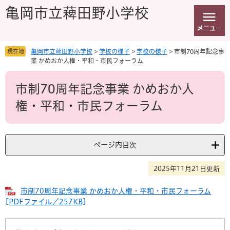
ペ
メ
亀岡市立薭田野小学校
ー
ニ
ジ
ュ
の
ー
先
を
現在地
亀岡市立薭田野小学校
>
学校の様子
>
学校の様子
>
市制70周年記念事
頭
飛
業 かめおか人権・平和・市民フォーラム
で
ば
本
す
し
市制70周年記念事業 かめおか人
文
。
て
本
権・平和・市民フォーラム
文
へ
ページ内目次
2025年11月21日更新
市制70周年記念事業 かめおか人権・平和・市民フォーラム
[PDFファイル／257KB]