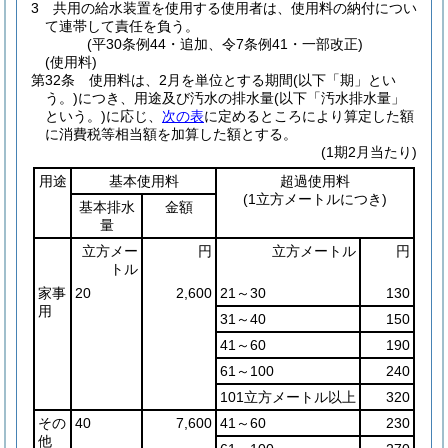
3
共用の給水装置を使用する使用者は、使用料の納付につい
て連帯して責任を負う。
(平30条例44・追加、令7条例41・一部改正)
(使用料)
第32条
使用料は、2月を単位とする期間
(以下「期」とい
う。)
につき、用途及び汚水の排水量
(以下「汚水排水量」
という。)
に応じ、
次の表
に定めるところにより算定した額
に消費税等相当額を加算した額とする。
(1期2月当たり)
用途
基本使用料
超過使用料
(1立方メートルにつき)
基本排水
金額
量
立方メー
円
立方メートル
円
トル
家事
20
2,600
21～30
130
用
31～40
150
41～60
190
61～100
240
101立方メートル以上
320
その
40
7,600
41～60
230
他