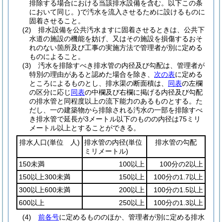
排除する場合における当該排水設備を含む。以下この条
において同じ。)
で汚水を流入させるために設けるものに
固着させること。
(2)
排水設備を公共汚水ますに固着させるときは、公共下
水道の施設の機能を妨げ、又はその施設を損傷するおそ
れのない箇所及び工事の実施方法で管理者が別に定める
ものによること。
(3)
汚水を排除すべき排水管の内径及び勾配は、管理者が
特別の理由があると認めた場合を除き、
次の表
に定める
ところによるものとし、排水渠の断面積は、
同表
の左欄
の区分に応じ
同表
の中欄及び右欄に掲げる内径及び勾配
の排水管と同程度以上の流下能力のあるものとする。
た
だし、一の建築物から排除される汚水の一部を排除すべ
き排水管で延長が3メートル以下のものの内径は75ミリ
メートル以上とすることができる。
排水人口
(単位 人)
排水管の内径
(単位
排水管の勾配
ミリメートル)
150未満
100以上
100分の2以上
150以上300未満
150以上
100分の1.7以上
300以上600未満
200以上
100分の1.5以上
600以上
250以上
100分の1.3以上
(4)
前各号
に定めるもののほか、管理者が別に定める排水