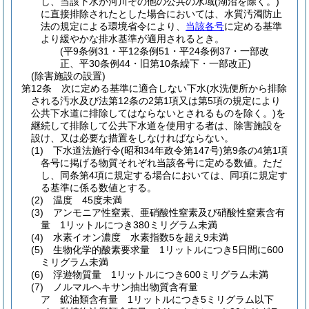
し、当該下水が河川その他の公共の水域
(湖沼を除く。)
に直接排除されたとした場合においては、水質汚濁防止
法の規定による環境省令により、
当該各号
に定める基準
より緩やかな排水基準が適用されるとき。
(平9条例31・平12条例51・平24条例37・一部改
正、平30条例44・旧第10条繰下・一部改正)
(除害施設の設置)
第12条
次に定める基準に適合しない下水
(水洗便所から排除
される汚水及び法第12条の2第1項又は第5項の規定により
公共下水道に排除してはならないとされるものを除く。)
を
継続して排除して公共下水道を使用する者は、除害施設を
設け、又は必要な措置をしなければならない。
(1)
下水道法施行令
(昭和34年政令第147号)
第9条の4第1項
各号に掲げる物質それぞれ当該各号に定める数値。
ただ
し、同条第4項に規定する場合においては、同項に規定す
る基準に係る数値とする。
(2)
温度 45度未満
(3)
アンモニア性窒素、亜硝酸性窒素及び硝酸性窒素含有
量 1リットルにつき380ミリグラム未満
(4)
水素イオン濃度 水素指数5を超え9未満
(5)
生物化学的酸素要求量 1リットルにつき5日間に600
ミリグラム未満
(6)
浮遊物質量 1リットルにつき600ミリグラム未満
(7)
ノルマルヘキサン抽出物質含有量
ア
鉱油類含有量 1リットルにつき5ミリグラム以下