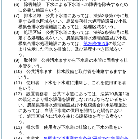
(6)
除害施設 下水による下水道への障害を除去するため
に必要な施設をいう。
(7)
排水区域 公共下水道にあっては、法第2条第7号に規
定する排水区域をいい、農業集落排水処理施設及び小規
模集合排水処理施設にあっては、処理区域をいう。
(8)
処理区域 公共下水道にあっては、法第2条第8号に規
定する処理区域をいい、農業集落排水処理施設及び小規
模集合排水処理施設にあっては、
第26条第2項
の規定に
より告示した汚水を排除し、及び処理すべき区域をい
う。
(9)
取付管 公共汚水ますから下水道の本管に固着する排
水管をいう。
(10)
公共汚水ます 排水設備と取付管を連絡するますを
いう。
(11)
使用者 下水を下水道に排除し、これを使用する者
をいう。
(12)
設置義務者 公共下水道にあっては、法第10条第1項
の規定により排水設備を設置しなければならない者をい
い、農業集落排水処理施設及び小規模集合排水処理施設
にあっては、当該下水道の供用を開始した場合におい
て、処理区域内に汚水を生じる建築物を有する者をい
う。
(13)
排水量 使用者が下水道に排除した下水の量をい
う。
(14)
水道水
亀岡市水道事業給水条例
(平成29年亀岡市条