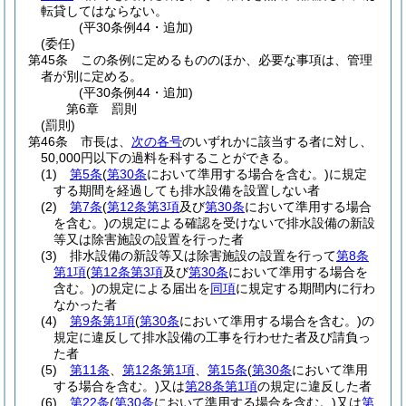
転貸してはならない。
(平30条例44・追加)
(委任)
第45条
この条例に定めるもののほか、必要な事項は、管理
者が別に定める。
(平30条例44・追加)
第6章
罰則
(罰則)
第46条
市長は、
次の各号
のいずれかに該当する者に対し、
50,000円以下の過料を科することができる。
(1)
第5条
(
第30条
において準用する場合を含む。)
に規定
する期間を経過しても排水設備を設置しない者
(2)
第7条
(
第12条第3項
及び
第30条
において準用する場合
を含む。)
の規定による確認を受けないで排水設備の新設
等又は除害施設の設置を行った者
(3)
排水設備の新設等又は除害施設の設置を行って
第8条
第1項
(
第12条第3項
及び
第30条
において準用する場合を
含む。)
の規定による届出を
同項
に規定する期間内に行わ
なかった者
(4)
第9条第1項
(
第30条
において準用する場合を含む。)
の
規定に違反して排水設備の工事を行わせた者及び請負っ
た者
(5)
第11条
、
第12条第1項
、
第15条
(
第30条
において準用
する場合を含む。)
又は
第28条第1項
の規定に違反した者
(6)
第22条
(
第30条
において準用する場合を含む。)
又は
第