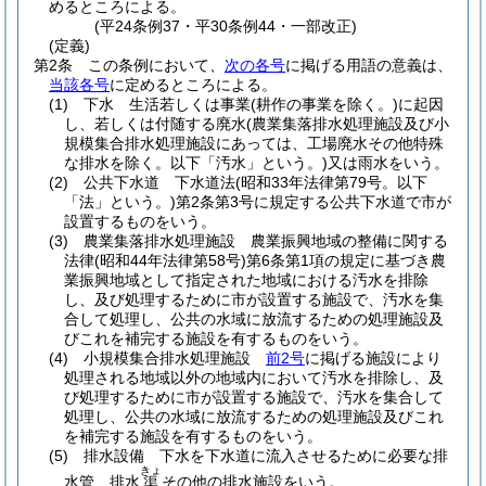
めるところによる。
(平24条例37・平30条例44・一部改正)
(定義)
第2条
この条例において、
次の各号
に掲げる用語の意義は、
当該各号
に定めるところによる。
(1)
下水 生活若しくは事業
(耕作の事業を除く。)
に起因
し、若しくは付随する廃水
(農業集落排水処理施設及び小
規模集合排水処理施設にあっては、工場廃水その他特殊
な排水を除く。以下「汚水」という。)
又は雨水をいう。
(2)
公共下水道 下水道法
(昭和33年法律第79号。以下
「法」という。)
第2条第3号に規定する公共下水道で市が
設置するものをいう。
(3)
農業集落排水処理施設 農業振興地域の整備に関する
法律
(昭和44年法律第58号)
第6条第1項の規定に基づき農
業振興地域として指定された地域における汚水を排除
し、及び処理するために市が設置する施設で、汚水を集
合して処理し、公共の水域に放流するための処理施設及
びこれを補完する施設を有するものをいう。
(4)
小規模集合排水処理施設
前2号
に掲げる施設により
処理される地域以外の地域内において汚水を排除し、及
び処理するために市が設置する施設で、汚水を集合して
処理し、公共の水域に放流するための処理施設及びこれ
を補完する施設を有するものをいう。
(5)
排水設備 下水を下水道に流入させるために必要な排
きょ
水管、排水
その他の排水施設をいう。
渠