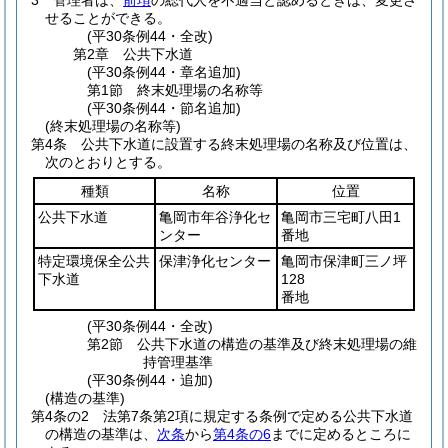
3
管理者は、
前項
の総代人を不適当と認めるときは、変更さ
せることができる。
(平30条例44・全改)
第2章
公共下水道
(平30条例44・章名追加)
第1節
終末処理場の名称等
(平30条例44・節名追加)
(終末処理場の名称等)
第4条
公共下水道に設置する終末処理場の名称及び位置は、
次のとおりとする。
種類
名称
位置
公共下水道
亀岡市年谷浄化セ
亀岡市三宅町八田1
ンター
番地
特定環境保全公共
保津浄化センター
亀岡市保津町三ノ坪
下水道
128
番地
(平30条例44・全改)
第2節
公共下水道の構造の基準及び終末処理場の維
持管理基準
(平30条例44・追加)
(構造の基準)
第4条の2
法第7条第2項に規定する条例で定める公共下水道
の構造の基準は、
次条
から
第4条の6
までに定めるところに