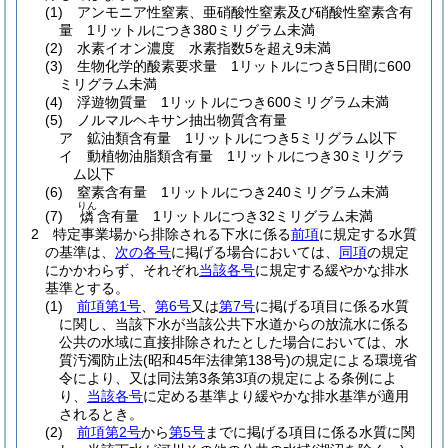
(1)
アンモニア性窒素、亜硝酸性窒素及び硝酸性窒素含有
量 1リットルにつき380ミリグラム未満
(2)
水素イオン濃度 水素指数5を超え9未満
(3)
生物化学的酸素要求量 1リットルにつき5日間に600
ミリグラム未満
(4)
浮遊物質量 1リットルにつき600ミリグラム未満
(5)
ノルマルヘキサン抽出物質含有量
ア
鉱油類含有量 1リットルにつき5ミリグラム以下
イ
動植物油脂類含有量 1リットルにつき30ミリグラ
ム以下
(6)
窒素含有量 1リットルにつき240ミリグラム未満
りん
(7)
含有量 1リットルにつき32ミリグラム未満
燐
2
特定事業場から排除される下水に係る
前項
に規定する水質
の基準は、
次の各号
に掲げる場合においては、
同項
の規定
にかかわらず、それぞれ
当該各号
に規定する緩やかな排水
基準とする。
(1)
前項第1号
、
第6号
又は
第7号
に掲げる項目に係る水質
に関し、当該下水が当該公共下水道からの放流水に係る
公共の水域に直接排除されたとした場合においては、水
質汚濁防止法
(昭和45年法律第138号)
の規定による環境省
令により、又は同法第3条第3項の規定による条例によ
り、
当該各号
に定める基準より緩やかな排水基準が適用
されるとき。
(2)
前項第2号
から
第5号
までに掲げる項目に係る水質に関