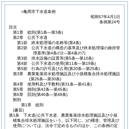
○亀岡市下水道条例
昭和57年4月1日
条例第24号
目次
第1章
総則
(第1条―第3条)
第2章
公共下水道
第1節
終末処理場の名称等
(第4条)
第2節
公共下水道の構造の基準及び終末処理場の維持管
理基準
(第4条の2―第4条の7)
第3節
排水設備の設置等
(第5条―第10条)
第4節
公共下水道の使用
(第11条―第19条)
第5節
行為の許可及び占用
(第20条―第25条)
第3章
農業集落排水処理施設及び小規模集合排水処理施設
(第26条―第30条)
第4章
使用料及び手数料
(第31条―第41条)
第5章
雑則
(第42条―第45条)
第6章
罰則
(第46条―第48条)
附則
第1章
総則
(趣旨)
第1条
下水道
(公共下水道、農業集落排水処理施設及び小規
模集合排水処理施設をいう。以下同じ。)
の構造、管理及び
使用については、法令で定めるもののほか、この条例の定