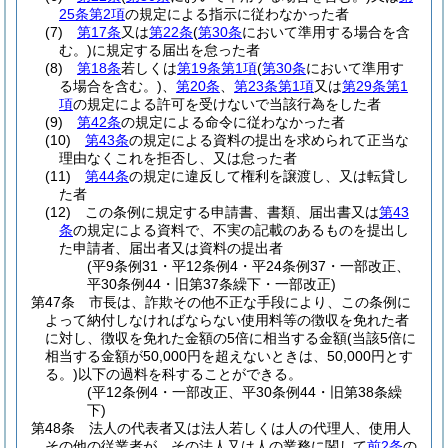
25条第2項
の規定による指示に従わなかった者
(7)
第17条
又は
第22条
(
第30条
において準用する場合を含
む。)
に規定する届出を怠った者
(8)
第18条
若しくは
第19条第1項
(
第30条
において準用す
る場合を含む。)
、
第20条
、
第23条第1項
又は
第29条第1
項
の規定による許可を受けないで当該行為をした者
(9)
第42条
の規定による命令に従わなかった者
(10)
第43条
の規定による資料の提出を求められて正当な
理由なくこれを拒否し、又は怠った者
(11)
第44条
の規定に違反して権利を譲渡し、又は転貸し
た者
(12)
この条例に規定する申請書、書類、届出書又は
第43
条
の規定による資料で、不実の記載のあるものを提出し
た申請者、届出者又は資料の提出者
(平9条例31・平12条例4・平24条例37・一部改正、
平30条例44・旧第37条繰下・一部改正)
第47条
市長は、詐欺その他不正な手段により、この条例に
よって納付しなければならない使用料等の徴収を免れた者
に対し、徴収を免れた金額の5倍に相当する金額
(当該5倍に
相当する金額が50,000円を超えないときは、50,000円とす
る。)
以下の過料を科することができる。
(平12条例4・一部改正、平30条例44・旧第38条繰
下)
第48条
法人の代表者又は法人若しくは人の代理人、使用人
その他の従業者が、その法人又は人の業務に関して
前2条
の