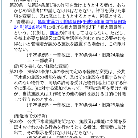
第20条
法第24条第1項の許可を受けようとする者は、あら
かじめ管理者に申請しなければならない。
許可を受けた事
項を変更し、又は廃止しようとするときも、同様とする。
2
管理者は、
亀岡市暴力団排除条例
(平成24年亀岡市条例第
24号)
第2条第4号
に掲げる暴力団員等
(以下「暴力団員等」
という。)
に対し、
前項
の許可をしてはならない。
ただし、
公益上必要な施設又は日常生活等を営むために必要やむを
得ないと管理者が認める施設を設置する場合は、この限り
でない。
(平25条例5・一部改正、平30条例44・旧第24条繰
上・一部改正)
(許可を要しない軽微な変更)
第21条
法第24条第1項の条例で定める軽微な変更は、公共
下水道の施設の機能を妨げ、又はその施設を損傷するおそ
れのない物件で、同項の許可を受けた物件
(地上に存する部
分に限る。)
に対する添加であって、同項の許可を受けた者
が、当該施設又は工作物その他の物件を設ける目的に付随
して行うものとする。
(平25条例5・一部改正、平30条例44・旧第25条繰
上)
(附近地での行為)
第22条
公共下水道施設附近地で、施設又は機能に支障を及
ぼすおそれのある行為を行おうとする者は、管理者に届け
出て、その指示を受けなければならない。