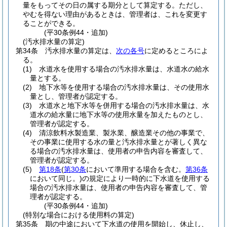
量をもってその日の属する期分として算定する。
ただし、
やむを得ない理由があるときは、管理者は、これを変更す
ることができる。
(平30条例44・追加)
(汚水排水量の算定)
第34条
汚水排水量の算定は、
次の各号
に定めるところによ
る。
(1)
水道水を使用する場合の汚水排水量は、水道水の給水
量とする。
(2)
地下水等を使用する場合の汚水排水量は、その使用水
量とし、管理者が認定する。
(3)
水道水と地下水等を併用する場合の汚水排水量は、水
道水の給水量に地下水等の使用水量を加えたものとし、
管理者が認定する。
(4)
清涼飲料水製造業、製氷業、醸造業その他の事業で、
その事業に使用する水の量と汚水排水量とが著しく異な
る場合の汚水排水量は、使用者の申告内容を審査して、
管理者が認定する。
(5)
第18条
(
第30条
において準用する場合を含む。
第36条
において同じ。)
の規定により一時的に下水道を使用する
場合の汚水排水量は、使用者の申告内容を審査して、管
理者が認定する。
(平30条例44・追加)
(特別な場合における使用料の算定)
第35条
期の中途において下水道の使用を開始し、休止し、