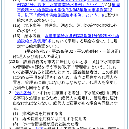
例第32号。以下「水道事業給水条例」という。)
又は
亀岡
市飲料水供給施設給水条例
(昭和43年亀岡市条例第13
号。以下「飲料水供給施設給水条例」という。)
に基づき
給水される水をいう。
(15)
地下水等 井戸水、湧き水、河川水等で水道水以外
の水をいう。
(16)
給水装置
水道事業給水条例第3条第1号
(
飲料水供給
施設給水条例第5条
において準用する場合を含む。)
に規
定する給水装置をいう。
(平24条例37・平29条例32・平30条例44・一部改正)
(代理人及び総代人の選定)
第3条
設置義務者が市内に居住しないとき、又は下水道事業
の管理者の権限を行う市長
(以下「管理者」という。)
にお
いて必要があると認めたときは、設置義務者は、この条例
に定める事項を処理させるため、市内に居住する代理人を
置き、管理者に届け出なければならない。
代理人を変更し
た場合も同様とする。
2
次の各号
のいずれかに該当する者は、下水道の使用に関す
る事項を処理させるため、総代人を選定し、管理者に届け
出なければならない。
総代人に変更がある場合も同様とす
る。
(1)
排水設備を共有する者
(2)
給水装置を共有又は共用する使用者
(3)
その他管理者が必要と認めた者