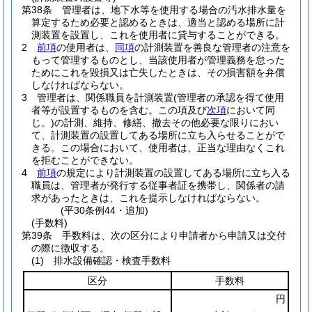
第38条
管理者は、地下水等を使用する場合の汚水排水量を
算定するため必要と認めるときは、適当と認める場所に計
測装置を設置し、これを使用者に貸与することができる。
2
前項
の使用者は、
同項
の計測装置を善良な管理者の注意を
もって管理するものとし、当該使用者が管理義務を怠った
ためにこれを毀損又は亡失したときは、その損害額を弁償
しなければならない。
3
管理者は、関係職員を計測装置
(管理者の承認を得て使用
者等が設置するものを含む。この項及び
次項
において同
じ。)
の計測、維持、修繕、撤去その他必要な限りにおい
て、計測装置の設置してある場所に立ち入らせることがで
きる。
この場合において、使用者は、正当な理由なくこれ
を拒むことができない。
4
前項
の規定により計測装置の設置してある場所に立ち入る
職員は、管理者が発行する従事者証を携帯し、関係者の請
求があったときは、これを提示しなければならない。
(平30条例44・追加)
(手数料)
第39条
手数料は、次の区分により申請者から申請又は交付
の際に徴収する。
(1)
排水設備確認・検査手数料
区分
手数料
円