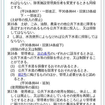
ればならない。
除害施設管理責任者を変更するときも同様
とする。
(平24条例37・一部改正、平30条例44・旧第13条繰
下・一部改正)
(土砂等の投入の禁止)
第15条
土砂、ごみ、油類、農薬その他公共下水道に障害を
及ぼすおそれのあるものを公共下水道に投入し、又は排除
してはならない。
2
し尿は、水洗便所によらなければ公共下水道に排除しては
ならない。
(平30条例44・旧第14条繰下)
(排除の停止又は制限)
第16条
管理者は、
次の各号
のいずれかに該当するときは、
公共下水道への下水等の排除を停止させ、又は制限するこ
とができる。
(1)
公共下水道を損傷するおそれがあるとき。
(2)
公共下水道の機能を阻害するおそれがあるとき。
(3)
前2号
に掲げるもののほか、管理上必要があると認め
るとき。
(平30条例44・追加)
(使用開始等の届出)
第17条
使用者は、公共下水道の使用を開始し、休止し、若
しくは廃止し、又は現に休止しているその使用を再開しよ
うとするときは、管理者が別に定めるところにより管理者
に届け出なければならない。
届け出た事項を変更するとき