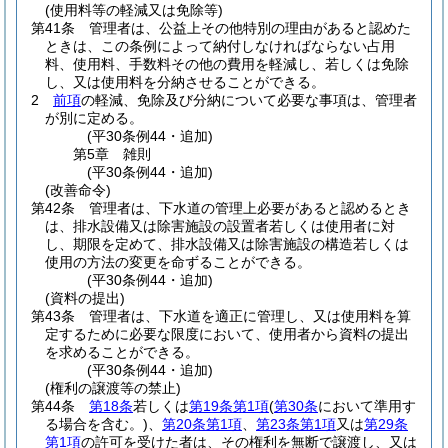
(使用料等の軽減又は免除等)
第41条
管理者は、公益上その他特別の理由があると認めた
ときは、この条例によって納付しなければならない占用
料、使用料、手数料その他の費用を軽減し、若しくは免除
し、又は使用料を分納させることができる。
2
前項
の軽減、免除及び分納について必要な事項は、管理者
が別に定める。
(平30条例44・追加)
第5章
雑則
(平30条例44・追加)
(改善命令)
第42条
管理者は、下水道の管理上必要があると認めるとき
は、排水設備又は除害施設の設置者若しくは使用者に対
し、期限を定めて、排水設備又は除害施設の構造若しくは
使用の方法の変更を命ずることができる。
(平30条例44・追加)
(資料の提出)
第43条
管理者は、下水道を適正に管理し、又は使用料を算
定するために必要な限度において、使用者から資料の提出
を求めることができる。
(平30条例44・追加)
(権利の譲渡等の禁止)
第44条
第18条
若しくは
第19条第1項
(
第30条
において準用す
る場合を含む。)
、
第20条第1項
、
第23条第1項
又は
第29条
第1項
の許可を受けた者は、その権利を無断で譲渡し、又は