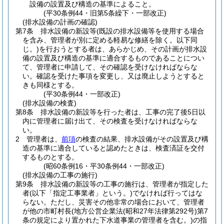
設備の設置及び構造の基準によること。
(平30条例44・旧第5条繰下・一部改正)
(排水設備の計画の確認)
第7条
排水設備の新設等
(既設の排水設備等を使用する場合
を含み、管理者が別に定める軽易な修繕を除く。以下同
じ。)
を行おうとする者は、あらかじめ、その計画が排水設
備の設置及び構造の基準に適合するものであることについ
て、管理者に申請して、その確認を受けなければならな
い。
確認を受けた事項を変更し、又は廃止しようとすると
きも同様とする。
(平30条例44・一部改正)
(排水設備の検査)
第8条
排水設備の新設等を行った者は、工事の完了後5日以
内に管理者に届け出て、その検査を受けなければならな
い。
2
管理者は、
前項
の検査の結果、排水設備がその設置及び構
造の基準に適合していると認めたときは、検査済証を交付
するものとする。
(昭60条例16・平30条例44・一部改正)
(排水設備の工事の施行)
第9条
排水設備の新設等の工事の施行は、管理者が指定した
者
(以下「指定工事業者」という。)
でなければ行ってはな
らない。
ただし、災害その他非常の場合において、管理者
が他の市町村長
(地方公営企業法
(昭和27年法律第292号)
第7
条の規定により置かれた下水道事業の管理者を含む。)
の指