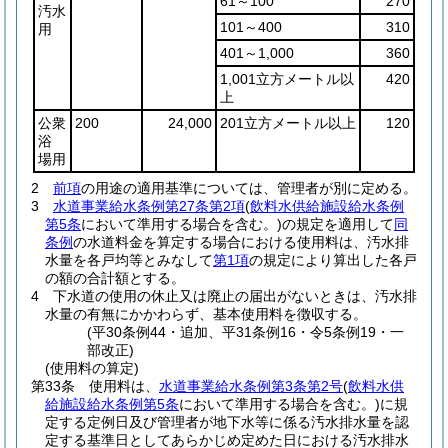
61～100
270
汚水
101～400
310
用
401～1,000
360
1,001立方メートル以
420
上
公衆
200
24,000
201立方メートル以上
120
浴
場用
2
前項
の用途の適用基準については、管理者が別に定める。
3
水道事業給水条例第27条第2項
(
飲料水供給施設給水条例
第5条
において準用する場合を含む。)
の規定を適用して
同
条例
の水道料金を算定する場合における使用料は、汚水排
水量を各戸均等とみなして
第1項
の規定により算出した各戸
の額の合計額とする。
4
下水道の使用の休止又は廃止の届出がないときは、汚水排
水量の有無にかかわらず、基本使用料を徴収する。
(平30条例44・追加、平31条例16・令5条例19・一
部改正)
(使用料の算定)
第33条
使用料は、
水道事業給水条例第3条第2号
(
飲料水供
給施設給水条例第5条
において準用する場合を含む。)
に規
定する定例日及び管理者が地下水等に係る汚水排水量を認
定する基準日としてあらかじめ定めた日における汚水排水