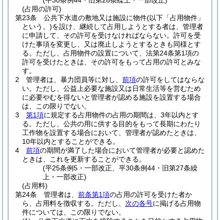
(平30条例44・旧第26条繰上・一部改正)
(占用の許可)
第23条
公共下水道の敷地又は施設に物件
(以下「占用物件」
という。)
を設け、継続して占用しようとする者は、管理者
に申請して、その許可を受けなければならない。
許可を受
けた事項を変更し、又は廃止しようとするときも同様とす
る。
ただし、占用物件の設置について、法第24条第1項の
許可を受けたときは、その許可をもって占用の許可とみな
す。
2
管理者は、暴力団員等に対し、
前項
の許可をしてはならな
い。
ただし、公益上必要な施設又は日常生活等を営むため
に必要やむを得ないと管理者が認める施設を設置する場合
は、この限りでない。
3
第1項
に規定する占用物件の占用の期間は、3年以内とす
る。
ただし、公共の用に供する目的をもって長期にわたり
工作物を設置する場合において、管理者が認めたときは、
10年以内とすることができる。
4
前項
の期間が満了した場合において管理者が必要と認めた
ときは、これを更新することができる。
(平25条例5・一部改正、平30条例44・旧第27条繰
上・一部改正)
(占用料)
第24条
管理者は、
前条第1項
の占用の許可を受けた者か
ら、占用料を徴収する。
ただし、
次の各号
に掲げる占用物
件については、この限りでない。