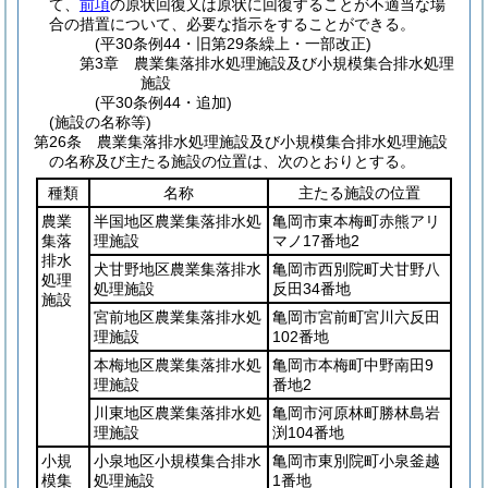
て、
前項
の原状回復又は原状に回復することが不適当な場
合の措置について、必要な指示をすることができる。
(平30条例44・旧第29条繰上・一部改正)
第3章
農業集落排水処理施設及び小規模集合排水処理
施設
(平30条例44・追加)
(施設の名称等)
第26条
農業集落排水処理施設及び小規模集合排水処理施設
の名称及び主たる施設の位置は、次のとおりとする。
種類
名称
主たる施設の位置
農業
半国地区農業集落排水処
亀岡市東本梅町赤熊アリ
集落
理施設
マノ17番地2
排水
犬甘野地区農業集落排水
亀岡市西別院町犬甘野八
処理
処理施設
反田34番地
施設
宮前地区農業集落排水処
亀岡市宮前町宮川六反田
理施設
102番地
本梅地区農業集落排水処
亀岡市本梅町中野南田9
理施設
番地2
川東地区農業集落排水処
亀岡市河原林町勝林島岩
理施設
渕104番地
小規
小泉地区小規模集合排水
亀岡市東別院町小泉釜越
模集
処理施設
1番地