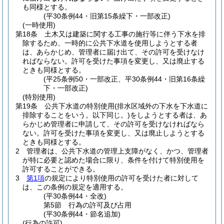
も同様とする。
(平30条例44・旧第15条繰下・一部改正)
(一時使用)
第18条
土木又は建築に関する工事の施行等に伴う下水を排
除するため、一時的に公共下水道を使用しようとする者
は、あらかじめ、管理者に届け出て、その許可を受けなけ
ればならない。
許可を受けた事項を変更し、又は廃止する
ときも同様とする。
(平25条例50・一部改正、平30条例44・旧第16条繰
下・一部改正)
(特別使用)
第19条
公共下水道の特別使用
(排水区域外の下水を下水道に
排除することをいう。以下同じ。)
をしようとする者は、あ
らかじめ管理者に申請して、その許可を受けなければなら
ない。
許可を受けた事項を変更し、又は廃止しようとする
ときも同様とする。
2
管理者は、公共下水道の管理上支障がなく、かつ、管理者
が特に必要と認めた場合に限り、条件を付けて特別使用を
許可することができる。
3
第1項
の規定により特別使用の許可を受けた者に対して
は、この条例の規定を適用する。
(平30条例44・全改)
第5節
行為の許可及び占用
(平30条例44・節名追加)
(行為の許可)