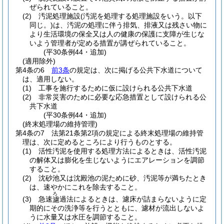
ぜられていること。
(2)
汚泥処理施設
(汚泥を処理する処理施設をいう。以下
同じ。)
は、汚泥の処理に伴う排気、排液又は残さい物に
より生活環境の保全又は人の健康の保護に支障が生じな
いよう管理者が定める措置が講ぜられていること。
(平30条例44・追加)
(適用除外)
第4条の6
前3条
の規定は、次に掲げる公共下水道について
は、適用しない。
(1)
工事を施行するために仮に設けられる公共下水道
(2)
非常災害のために必要な応急措置として設けられる公
共下水道
(平30条例44・追加)
(終末処理場の維持管理)
第4条の7
法第21条第2項の規定による終末処理場の維持管
理は、次に定めるところにより行うものとする。
(1)
活性汚泥を使用する処理方法によるときは、活性汚泥
の解体又は膨化を生じないようにエアレーションを調節
すること。
(2)
沈砂池又は沈殿池の泥ために砂、汚泥等が満ちたとき
は、速やかにこれを除去すること。
ろ
(3)
急速
過法によるときは、濾床が詰まらないように定
濾
期的にその洗浄等を行うとともに、濾材が流出しないよ
うに水量又は水圧を調節すること。