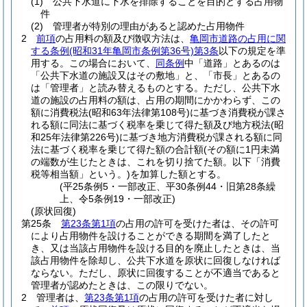
(1)
公共下水道に下水を排除することを目的とする占用物
件
(2)
管理者が特別の理由があると認めた占用物件
2
前項
の占用料の額及び徴収方法は、
亀岡市道路の占用に関
する条例
(昭和31年亀岡市条例第36号)
第3条
以下の規定を準
用する。
この場合において、
同条例
中「道路」とあるのは
「公共下水道の施設又はその敷地」と、「市長」とあるの
は「管理者」と読み替えるものとする。
ただし、公共下水
道の施設の占用料の額は、占用の期間にかかわらず、この
額に消費税法
(昭和63年法律第108号)
に基づき消費税が課さ
れる額に同法に基づく税率を乗じて得た額及び地方税法
(昭
和25年法律第226号)
に基づき地方消費税が課される額に同
法に基づく税率を乗じて得た額の合計額
(その額に1円未満
の端数が生じたときは、これを切り捨てた額。以下「消費
税等相当額」という。)
を加算した額とする。
(平25条例5・一部改正、平30条例44・旧第28条繰
上、令5条例19・一部改正)
(原状回復)
第25条
第23条第1項
の占用の許可を受けた者は、その許可
により占用物件を設けることができる期間を満了したと
き、又は当該占用物件を設ける目的を廃止したときは、当
該占用物件を除却し、公共下水道を原状に回復しなければ
ならない。
ただし、原状に回復することが不適当であると
管理者が認めたときは、この限りでない。
2
管理者は、
第23条第1項
の占用の許可を受けた者に対し