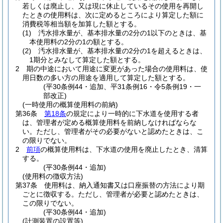
若しくは廃止し、又は現に休止しているその使用を再開し
たときの使用料は、次に定めるところにより算定した額に
消費税等相当額を加算した額とする。
(1)
汚水排水量が、基本排水量の2分の1以下のときは、基
本使用料の2分の1の額とする。
(2)
汚水排水量が、基本排水量の2分の1を超えるときは、
1期分とみなして算定した額とする。
2
期の中途において用途に変更があった場合の使用料は、使
用日数の多い方の用途を適用して算定した額とする。
(平30条例44・追加、平31条例16・令5条例19・一
部改正)
(一時使用の概算使用料の前納)
第36条
第18条
の規定により一時的に下水道を使用する者
は、管理者が定める概算使用料を前納しなければならな
い。
ただし、管理者がその必要がないと認めたときは、こ
の限りでない。
2
前項
の概算使用料は、下水道の使用を廃止したとき、清算
する。
(平30条例44・追加)
(使用料の徴収方法)
第37条
使用料は、納入通知書又は口座振替の方法により期
ごとに徴収する。
ただし、管理者が必要と認めたときは、
この限りでない。
(平30条例44・追加)
(計測装置の設置等)