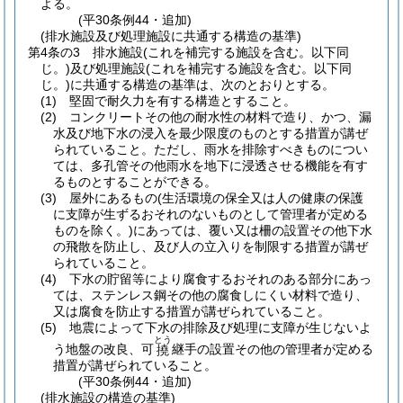
よる。
(平30条例44・追加)
(排水施設及び処理施設に共通する構造の基準)
第4条の3
排水施設
(これを補完する施設を含む。以下同
じ。)
及び処理施設
(これを補完する施設を含む。以下同
じ。)
に共通する構造の基準は、次のとおりとする。
(1)
堅固で耐久力を有する構造とすること。
(2)
コンクリートその他の耐水性の材料で造り、かつ、漏
水及び地下水の浸入を最少限度のものとする措置が講ぜ
られていること。
ただし、雨水を排除すべきものについ
ては、多孔管その他雨水を地下に浸透させる機能を有す
るものとすることができる。
(3)
屋外にあるもの
(生活環境の保全又は人の健康の保護
に支障が生ずるおそれのないものとして管理者が定める
ものを除く。)
にあっては、覆い又は柵の設置その他下水
の飛散を防止し、及び人の立入りを制限する措置が講ぜ
られていること。
(4)
下水の貯留等により腐食するおそれのある部分にあっ
ては、ステンレス鋼その他の腐食しにくい材料で造り、
又は腐食を防止する措置が講ぜられていること。
(5)
地震によって下水の排除及び処理に支障が生じないよ
とう
う地盤の改良、可
継手の設置その他の管理者が定める
撓
措置が講ぜられていること。
(平30条例44・追加)
(排水施設の構造の基準)