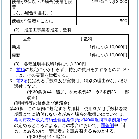
便器が2個以下の場合
(便器を設
1申請につき3,000
置
しない場合を含む。)
便器が1個増すごとに
500
(2)
指定工事業者指定手数料
区分
手数料
新規
1件につき10,000円
更新
1件につき10,000円
(3)
各種証明手数料1件につき300円
2
前項
の規定にかかわらず、特別の費用を要するものについ
ては、その実費を徴収する。
3
前2項
に定める手数料及び実費は、特別の理由がない限り
還付しない。
(平30条例44・追加、令元条例47・令2条例26・一部
改正)
(使用料等の督促及び延滞金)
第40条
この条例に規定する占用料、使用料又は手数料を納
期限までに納付しない者がある場合の取扱いについては、
亀岡市税外収入滞納金督促条例
(昭和40年亀岡市条例第1号)
の定めるところによる。
この場合において、
同条例
中「市
長」とあるのは「管理者」と読み替えるものとする。
(平30条例44・追加)