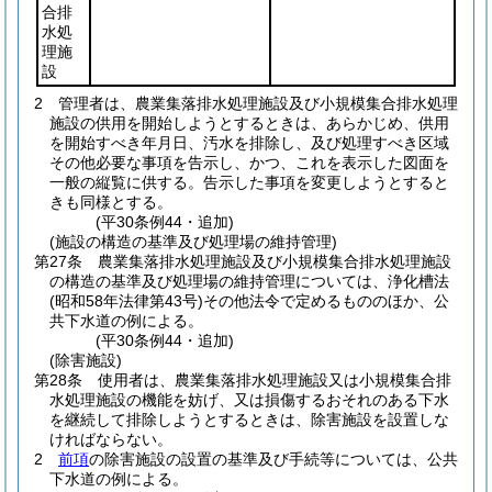
合排
水処
理施
設
2
管理者は、農業集落排水処理施設及び小規模集合排水処理
施設の供用を開始しようとするときは、あらかじめ、供用
を開始すべき年月日、汚水を排除し、及び処理すべき区域
その他必要な事項を告示し、かつ、これを表示した図面を
一般の縦覧に供する。
告示した事項を変更しようとすると
きも同様とする。
(平30条例44・追加)
(施設の構造の基準及び処理場の維持管理)
第27条
農業集落排水処理施設及び小規模集合排水処理施設
の構造の基準及び処理場の維持管理については、浄化槽法
(昭和58年法律第43号)
その他法令で定めるもののほか、公
共下水道の例による。
(平30条例44・追加)
(除害施設)
第28条
使用者は、農業集落排水処理施設又は小規模集合排
水処理施設の機能を妨げ、又は損傷するおそれのある下水
を継続して排除しようとするときは、除害施設を設置しな
ければならない。
2
前項
の除害施設の設置の基準及び手続等については、公共
下水道の例による。