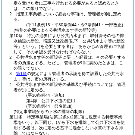
定を受けた者に工事を行わせる必要があると認めるとき
は、この限りでない。
2
指定工事業者について必要な事項は、管理者が別に定め
る。
(平11条例15・平30条例44・令7条例41・一部改正)
(特別の必要による公共汚水ます等の新設等)
第10条
特別の必要により公共汚水ます、取付管その他の排
水施設の新設、増設又は改築
(以下「公共汚水ます等の新設
等」という。)
を必要とする者は、あらかじめ管理者に申請
して、その承認を受けなければならない。
2
公共汚水ます等の新設等に要した経費は、その必要とする
者の負担とする。
ただし、管理者が特に認めたときは、こ
の限りでない。
3
第1項
の規定により管理者の承認を得て設置した公共汚水
ます等は、市の所有とする。
4
公共汚水ます等の新設等の基準及び手続については、管理
者が別に定める。
(平30条例44・追加)
第4節
公共下水道の使用
(平30条例44・節名追加)
(特定事業場からの下水の排除の制限)
第11条
特定事業場
(法第12条の2第1項に規定する特定事業
場をいう。以下同じ。)
から下水を排除して公共下水道を使
用する者は、次に定める基準に適合しない水質の下水を排
除してはならない。