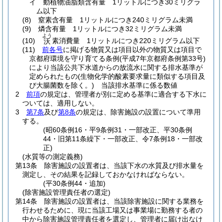
イ
動植物油脂類含有量 1リットルにつき30ミリグラ
ム以下
(8)
窒素含有量 1リットルにつき240ミリグラム未満
(9)
燐含有量 1リットルにつき32ミリグラム未満
よう
(10)
素消費量 1リットルにつき220ミリグラム以下
沃
(11)
前各号
に掲げる物質又は項目以外の物質又は項目で
京都府環境を守り育てる条例
(平成7年京都府条例第33号)
により当該公共下水道からの放流水に関する排水基準が
定められたもの
(生物化学的酸素要求量に類似する項目及
び大腸菌数を除く。)
当該排水基準に係る数値
2
前項
の規定は、管理者が別に定める基準に適合する下水に
ついては、適用しない。
3
第7条
及び
第8条
の規定は、除害施設の設置について準用
する。
(昭60条例16・平9条例31・一部改正、平30条例
44・旧第11条繰下・一部改正、令7条例18・一部改
正)
(水質等の測定義務)
第13条
除害施設の設置者は、当該下水の水質及び排水量を
測定し、その結果を記録しておかなければならない。
(平30条例44・追加)
(除害施設管理責任者の選定)
第14条
除害施設の設置者は、当該除害施設に関する業務を
行わせるために、現に当該工場又は事業場に勤務する者の
中から除害施設管理責任者を選定し、管理者に届け出なけ