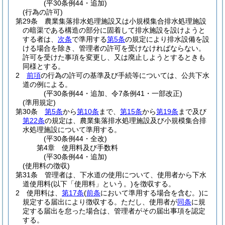
(平30条例44・追加)
(行為の許可)
第29条
農業集落排水処理施設又は小規模集合排水処理施設
の暗渠である構造の部分に固着して排水施設を設けようと
する者は、
次条
で準用する
第5条
の規定により排水設備を設
ける場合を除き、管理者の許可を受けなければならない。
許可を受けた事項を変更し、又は廃止しようとするときも
同様とする。
2
前項
の行為の許可の基準及び手続等については、公共下水
道の例による。
(平30条例44・追加、令7条例41・一部改正)
(準用規定)
第30条
第5条
から
第10条
まで、
第15条
から
第19条
まで及び
第22条
の規定は、農業集落排水処理施設及び小規模集合排
水処理施設について準用する。
(平30条例44・全改)
第4章
使用料及び手数料
(平30条例44・追加)
(使用料の徴収)
第31条
管理者は、下水道の使用について、使用者から下水
道使用料
(以下「使用料」という。)
を徴収する。
2
使用料は、
第17条
(
前条
において準用する場合を含む。)
に
規定する届出により徴収する。
ただし、使用者が
同条
に規
定する届出を怠った場合は、管理者がその届出事項を認定
する。