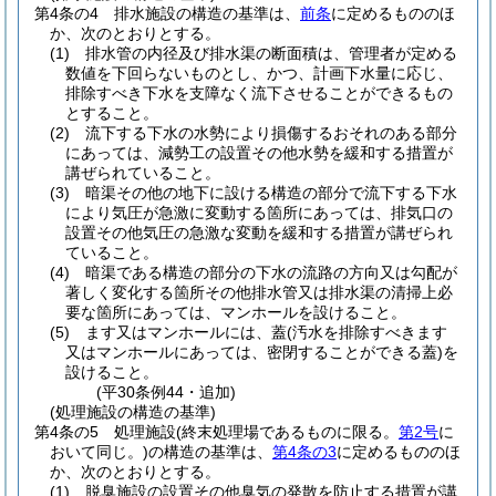
第4条の4
排水施設の構造の基準は、
前条
に定めるもののほ
か、次のとおりとする。
(1)
排水管の内径及び排水渠の断面積は、管理者が定める
数値を下回らないものとし、かつ、計画下水量に応じ、
排除すべき下水を支障なく流下させることができるもの
とすること。
(2)
流下する下水の水勢により損傷するおそれのある部分
にあっては、減勢工の設置その他水勢を緩和する措置が
講ぜられていること。
(3)
暗渠その他の地下に設ける構造の部分で流下する下水
により気圧が急激に変動する箇所にあっては、排気口の
設置その他気圧の急激な変動を緩和する措置が講ぜられ
ていること。
(4)
暗渠である構造の部分の下水の流路の方向又は勾配が
著しく変化する箇所その他排水管又は排水渠の清掃上必
要な箇所にあっては、マンホールを設けること。
(5)
ます又はマンホールには、蓋
(汚水を排除すべきます
又はマンホールにあっては、密閉することができる蓋)
を
設けること。
(平30条例44・追加)
(処理施設の構造の基準)
第4条の5
処理施設
(終末処理場であるものに限る。
第2号
に
おいて同じ。)
の構造の基準は、
第4条の3
に定めるもののほ
か、次のとおりとする。
(1)
脱臭施設の設置その他臭気の発散を防止する措置が講