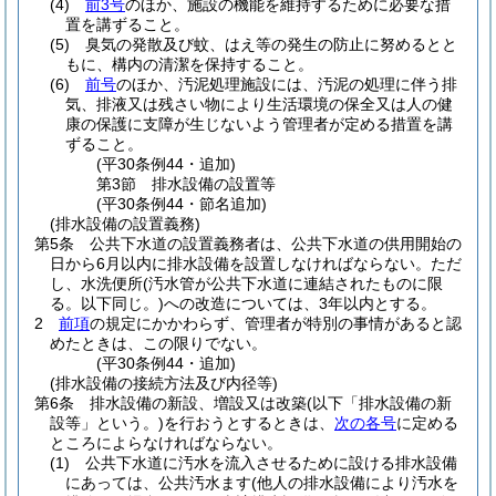
(4)
前3号
のほか、施設の機能を維持するために必要な措
置を講ずること。
(5)
臭気の発散及び蚊、はえ等の発生の防止に努めるとと
もに、構内の清潔を保持すること。
(6)
前号
のほか、汚泥処理施設には、汚泥の処理に伴う排
気、排液又は残さい物により生活環境の保全又は人の健
康の保護に支障が生じないよう管理者が定める措置を講
ずること。
(平30条例44・追加)
第3節
排水設備の設置等
(平30条例44・節名追加)
(排水設備の設置義務)
第5条
公共下水道の設置義務者は、公共下水道の供用開始の
日から6月以内に排水設備を設置しなければならない。
ただ
し、水洗便所
(汚水管が公共下水道に連結されたものに限
る。以下同じ。)
への改造については、3年以内とする。
2
前項
の規定にかかわらず、管理者が特別の事情があると認
めたときは、この限りでない。
(平30条例44・追加)
(排水設備の接続方法及び内径等)
第6条
排水設備の新設、増設又は改築
(以下「排水設備の新
設等」という。)
を行おうとするときは、
次の各号
に定める
ところによらなければならない。
(1)
公共下水道に汚水を流入させるために設ける排水設備
にあっては、公共汚水ます
(他人の排水設備により汚水を