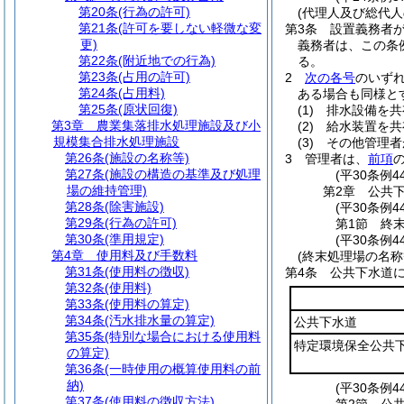
第20条
(行為の許可)
(代理人及び総代人
第21条
(許可を要しない軽微な変
第3条
設置義務者
更)
義務者は、この条
第22条
(附近地での行為)
る。
第23条
(占用の許可)
2
次の各号
のいず
第24条
(占用料)
ある場合も同様と
第25条
(原状回復)
(1)
排水設備を共
第3章
農業集落排水処理施設及び小
(2)
給水装置を共
規模集合排水処理施設
(3)
その他管理者
第26条
(施設の名称等)
3
管理者は、
前項
第27条
(施設の構造の基準及び処理
(平30条例4
場の維持管理)
第2章
公共
第28条
(除害施設)
(平30条例
第29条
(行為の許可)
第1節
終
第30条
(準用規定)
(平30条例
第4章
使用料及び手数料
(終末処理場の名称
第31条
(使用料の徴収)
第4条
公共下水道
第32条
(使用料)
第33条
(使用料の算定)
第34条
(汚水排水量の算定)
公共下水道
第35条
(特別な場合における使用料
特定環境保全公共
の算定)
第36条
(一時使用の概算使用料の前
納)
(平30条例4
第37条
(使用料の徴収方法)