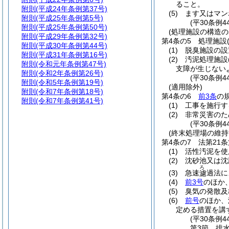
ること。
附則
(平成24年条例第37号)
(5)
ます又はマン
附則
(平成25年条例第5号)
(平30条例4
附則
(平成25年条例第50号)
(処理施設の構造の
附則
(平成29年条例第32号)
第4条の5
処理施設
附則
(平成30年条例第44号)
(1)
脱臭施設の設
附則
(平成31年条例第16号)
(2)
汚泥処理施設
附則
(令和元年条例第47号)
支障が生じない
附則
(令和2年条例第26号)
(平30条例4
附則
(令和5年条例第19号)
(適用除外)
附則
(令和7年条例第18号)
第4条の6
前3条
の
附則
(令和7年条例第41号)
(1)
工事を施行す
(2)
非常災害のた
(平30条例4
(終末処理場の維持
第4条の7
法第21
(1)
活性汚泥を使
(2)
沈砂池又は沈
ろ
(3)
急速
過法に
濾
(4)
前3号
のほか
(5)
臭気の発散及
(6)
前号
のほか、
定める措置を講
(平30条例4
第3節
排