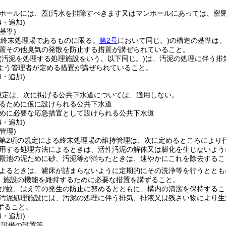
ホールには、蓋
(汚水を排除すべきます又はマンホールにあっては、密閉
4・追加)
基準)
(終末処理場であるものに限る。
第2号
において同じ。)
の構造の基準は、
置その他臭気の発散を防止する措置が講ぜられていること。
(汚泥を処理する処理施設をいう。以下同じ。)
は、汚泥の処理に伴う排
よう管理者が定める措置が講ぜられていること。
4・追加)
規定は、次に掲げる公共下水道については、適用しない。
るために仮に設けられる公共下水道
めに必要な応急措置として設けられる公共下水道
4・追加)
管理)
条第2項の規定による終末処理場の維持管理は、次に定めるところにより
用する処理方法によるときは、活性汚泥の解体又は膨化を生じないよう
殿池の泥ために砂、汚泥等が満ちたときは、速やかにこれを除去するこ
よるときは、濾床が詰まらないように定期的にその洗浄等を行うととも
、施設の機能を維持するために必要な措置を講ずること。
び蚊、はえ等の発生の防止に努めるとともに、構内の清潔を保持するこ
汚泥処理施設には、汚泥の処理に伴う排気、排液又は残さい物により生
ずること。
4・追加)
水設備の設置等