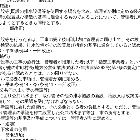
44・旧第5条繰下・一部改正)
確認)
新設等
(既設の排水設備等を使用する場合を含み、管理者が別に定める軽
備の設置及び構造の基準に適合するものであることについて、管理者に
しようとするときも同様とする。
44・一部改正)
新設等を行った者は、工事の完了後5日以内に管理者に届け出て、その検
の検査の結果、排水設備がその設置及び構造の基準に適合していると認
16・平30条例44・一部改正)
施行)
新設等の工事の施行は、管理者が指定した者
(以下「指定工事業者」とい
者が他の市町村長
(地方公営企業法
(昭和27年法律第292号)
第7条の規定
があると認めるときは、この限りでない。
ついて必要な事項は、管理者が別に定める。
15・平30条例44・令7条例41・一部改正)
る公共汚水ます等の新設等)
により公共汚水ます、取付管その他の排水施設の新設、増設又は改築
(
請して、その承認を受けなければならない。
の新設等に要した経費は、その必要とする者の負担とする。
ただし、管
り管理者の承認を得て設置した公共汚水ます等は、市の所有とする。
の新設等の基準及び手続については、管理者が別に定める。
4・追加)
共下水道の使用
44・節名追加)