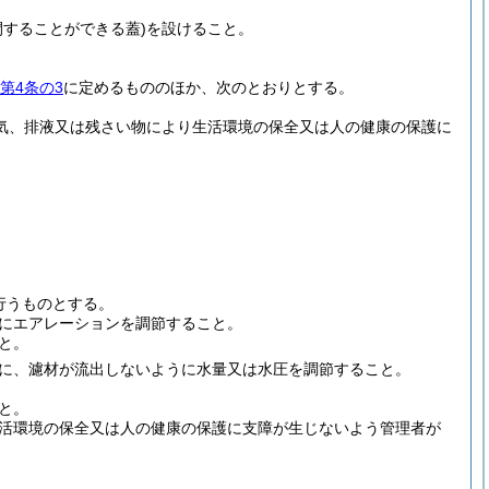
することができる蓋)
を設けること。
第4条の3
に定めるもののほか、次のとおりとする。
気、排液又は残さい物により生活環境の保全又は人の健康の保護に
行うものとする。
にエアレーションを調節すること。
と。
に、濾材が流出しないように水量又は水圧を調節すること。
と。
活環境の保全又は人の健康の保護に支障が生じないよう管理者が