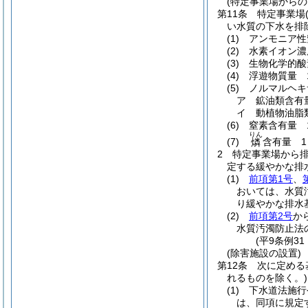
(特定事業場からの
第11条
特定事業場
い水質の下水を排
(1)
アンモニア性
(2)
水素イオン濃
(3)
生物化学的酸
(4)
浮遊物質量 
(5)
ノルマルヘキ
ア
鉱油類含有
イ
動植物油脂
(6)
窒素含有量 
りん
(7)
含有量 1
燐
2
特定事業場から
定する緩やかな排
(1)
前項第1号
、
おいては、水質
り緩やかな排水
(2)
前項第2号
か
水質汚濁防止法
(平9条例3
(除害施設の設置)
第12条
次に定める
れるものを除く。)
(1)
下水道法施行
は、同項に規定