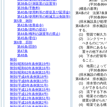
第2節
公
第38条
(計測装置の設置等)
(平30条例4
第39条
(手数料)
(構造の基準)
第40条
(使用料等の督促及び延滞金)
第4条の2
法第7条
第41条
(使用料等の軽減又は免除等)
(平30条例4
第5章
雑則
(排水施設及び処
第42条
(改善命令)
第4条の3
排水施設
第43条
(資料の提出)
する。
第44条
(権利の譲渡等の禁止)
(1)
堅固で耐久力
第45条
(委任)
(2)
コンクリート
第6章
罰則
べきものについ
第46条
(罰則)
(3)
屋外にあるも
第47条
置その他下水の
第48条
(4)
下水の貯留等
附則
ること。
附則
(昭和58年条例第19号)
(5)
地震によって
附則
(昭和60年条例第16号)
(平30条例4
附則
(昭和62年条例第15号)
(排水施設の構造の
附則
(平成4年条例第18号)
第4条の4
排水施設
附則
(平成8年条例第13号)
(1)
排水管の内径
附則
(平成9年条例第31号)
とができるもの
附則
(平成11年条例第15号)
(2)
流下する下水
附則
(平成12年条例第4号)
(3)
暗渠その他の
附則
(平成12年条例第51号)
措置が講ぜられ
附則
(平成16年条例第2号)
(4)
暗渠である構
附則
(平成22年条例第6号)