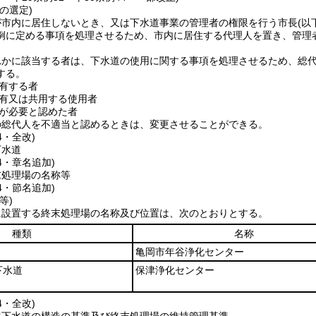
の選定)
が市内に居住しないとき、又は下水道事業の管理者の権限を行う市長
(以
例に定める事項を処理させるため、市内に居住する代理人を置き、管理
れかに該当する者は、下水道の使用に関する事項を処理させるため、総
する。
有する者
有又は共用する使用者
が必要と認めた者
の総代人を不適当と認めるときは、変更させることができる。
4・全改)
下水道
44・章名追加)
末処理場の名称等
44・節名追加)
等)
に設置する終末処理場の名称及び位置は、次のとおりとする。
種類
名称
亀岡市年谷浄化センター
下水道
保津浄化センター
4・全改)