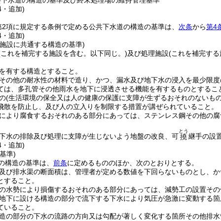
共下水道の構造の基準及び終末処理場の維持管理基準
4・追加)
第2項に規定する条例で定める公共下水道の構造の基準は、
次条
から
第4
4・追加)
理施設に共通する構造の基準)
(これを補完する施設を含む。以下同じ。)
及び処理施設
(これを補完する
を有する構造とすること。
その他の耐水性の材料で造り、かつ、漏水及び地下水の浸入を最少限度
ては、多孔管その他雨水を地下に浸透させる機能を有するものとするこ
の
(生活環境の保全又は人の健康の保護に支障が生ずるおそれのないも
飛散を防止し、及び人の立入りを制限する措置が講ぜられていること。
により腐食するおそれのある部分にあっては、ステンレス鋼その他の腐
とう
下水の排除及び処理に支障が生じないよう地盤の改良、可
継手の設
撓
4・追加)
基準)
の構造の基準は、
前条
に定めるもののほか、次のとおりとする。
及び排水渠の断面積は、管理者が定める数値を下回らないものとし、か
とすること。
の水勢により損傷するおそれのある部分にあっては、減勢工の設置その
地下に設ける構造の部分で流下する下水により気圧が急激に変動する箇
ていること。
造の部分の下水の流路の方向又は勾配が著しく変化する箇所その他排水