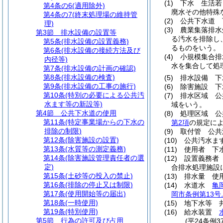
(1)
下水 生活若
第4条の6
(適用除外)
廃水その他特殊
第4条の7
(終末処理場の維持管
(2)
公共下水道 
理)
(3)
農業集落排水
第3節
排水設備の設置等
る汚水を排除し
第5条
(排水設備の設置義務)
るものをいう。
第6条
(排水設備の接続方法及び
(4)
小規模集合
内径等)
水を集合して処
第7条
(排水設備の計画の確認)
第8条
(排水設備の検査)
(5)
排水設備 下
第9条
(排水設備の工事の施行)
(6)
除害施設 下
第10条
(特別の必要による公共汚
(7)
排水区域 公
水ます等の新設等)
域をいう。
第4節
公共下水道の使用
(8)
処理区域 公
第11条
(特定事業場からの下水の
第2項
の規定に
排除の制限)
(9)
取付管 公共
第12条
(除害施設の設置)
(10)
公共汚水ま
第13条
(水質等の測定義務)
(11)
使用者 下
第14条
(除害施設管理責任者の選
(12)
設置義務者
定)
合排水処理施設
第15条
(土砂等の投入の禁止)
(13)
排水量 使
第16条
(排除の停止又は制限)
(14)
水道水
亀
第17条
(使用開始等の届出)
岡市条例第13
第18条
(一時使用)
(15)
地下水等 
第19条
(特別使用)
(16)
給水装置
第5節
行為の許可及び占用
(平24条例