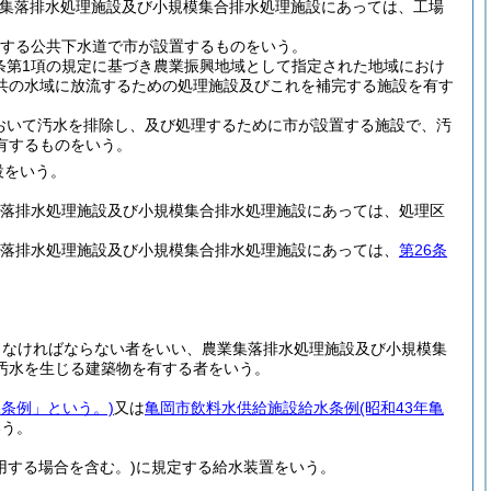
業集落排水処理施設及び小規模集合排水処理施設にあっては、工場
定する公共下水道で市が設置するものをいう。
条第1項の規定に基づき農業振興地域として指定された地域におけ
共の水域に放流するための処理施設及びこれを補完する施設を有す
おいて汚水を排除し、及び処理するために市が設置する施設で、汚
有するものをいう。
設をいう。
集落排水処理施設及び小規模集合排水処理施設にあっては、処理区
集落排水処理施設及び小規模集合排水処理施設にあっては、
第26条
しなければならない者をいい、農業集落排水処理施設及び小規模集
汚水を生じる建築物を有する者をいう。
水条例」という。)
又は
亀岡市飲料水供給施設給水条例
(昭和43年亀
いう。
用する場合を含む。)
に規定する給水装置をいう。