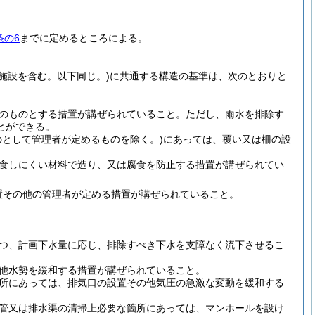
条の6
までに定めるところによる。
施設を含む。以下同じ。)
に共通する構造の基準は、次のとおりと
のものとする措置が講ぜられていること。
ただし、雨水を排除す
とができる。
のとして管理者が定めるものを除く。)
にあっては、覆い又は柵の設
食しにくい材料で造り、又は腐食を防止する措置が講ぜられてい
置その他の管理者が定める措置が講ぜられていること。
つ、計画下水量に応じ、排除すべき下水を支障なく流下させるこ
他水勢を緩和する措置が講ぜられていること。
所にあっては、排気口の設置その他気圧の急激な変動を緩和する
管又は排水渠の清掃上必要な箇所にあっては、マンホールを設け