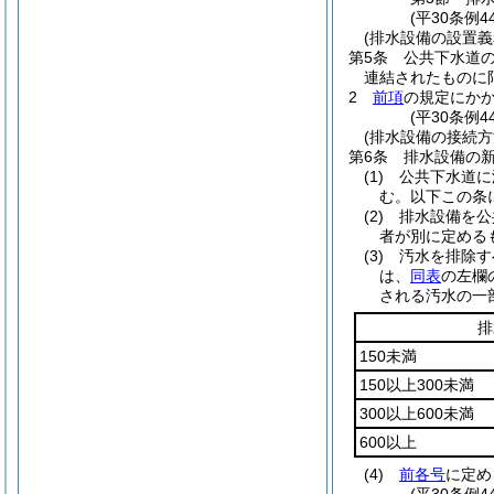
(平30条例
(排水設備の設置義
第5条
公共下水道
連結されたものに
2
前項
の規定にか
(平30条例4
(排水設備の接続方
第6条
排水設備の
(1)
公共下水道に
む。以下この条
(2)
排水設備を公
者が別に定める
(3)
汚水を排除す
は、
同表
の左欄
される汚水の一
排
150未満
150以上300未満
300以上600未満
600以上
(4)
前各号
に定め