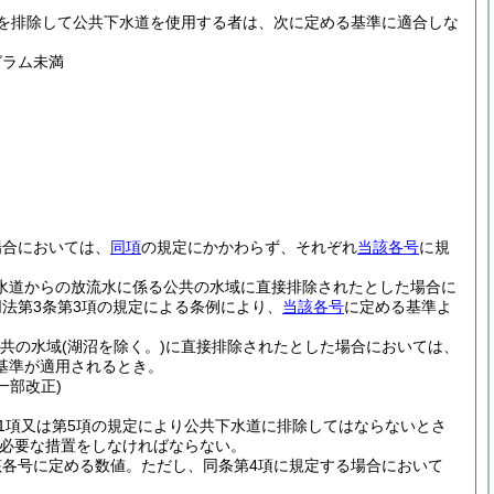
を排除して公共下水道を使用する者は、次に定める基準に適合しな
グラム未満
場合においては、
同項
の規定にかかわらず、それぞれ
当該各号
に規
水道からの放流水に係る公共の水域に直接排除されたとした場合に
法第3条第3項の規定による条例により、
当該各号
に定める基準よ
共の水域
(湖沼を除く。)
に直接排除されたとした場合においては、
基準が適用されるとき。
一部改正)
第1項又は第5項の規定により公共下水道に排除してはならないとさ
必要な措置をしなければならない。
該各号に定める数値。
ただし、同条第4項に規定する場合において