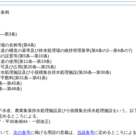
道条例
条―第3条)
道
理場の名称等
(第4条)
水道の構造の基準及び終末処理場の維持管理基準
(第4条の2―第4条の7)
備の設置等
(第5条―第10条)
水道の使用
(第11条―第19条)
許可及び占用
(第20条―第25条)
排水処理施設及び小規模集合排水処理施設
(第26条―第30条)
び手数料
(第31条―第41条)
2条―第45条)
6条―第48条)
共下水道、農業集落排水処理施設及び小規模集合排水処理施設をいう。以下
定めるところによる。
37・平30条例44・一部改正)
おいて、
次の各号
に掲げる用語の意義は、
当該各号
に定めるところによ