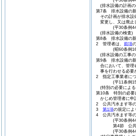
(平30条例
(排水設備の計画の
第7条
排水設備の
その計画が排水設
変更し、又は廃止
(平30条例
(排水設備の検査)
第8条
排水設備の
2
管理者は、
前項
(昭60条例
(排水設備の工事の
第9条
排水設備の
合において、管理
事を行わせる必要
2
指定工事業者に
(平11条例
(特別の必要によ
第10条
特別の必要
かじめ管理者に申
2
公共汚水ます等
3
第1項
の規定によ
4
公共汚水ます等
(平30条例4
第4節
公
(平30条例