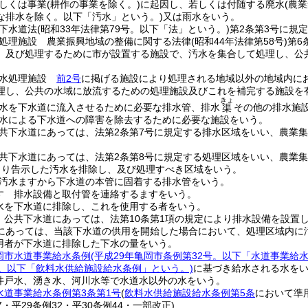
しくは事業
(耕作の事業を除く。)
に起因し、若しくは付随する廃水
(農
な排水を除く。以下「汚水」という。)
又は雨水をいう。
下水道法
(昭和33年法律第79号。以下「法」という。)
第2条第3号に規
処理施設 農業振興地域の整備に関する法律
(昭和44年法律第58号)
第6
、及び処理するために市が設置する施設で、汚水を集合して処理し、公
排水処理施設
前2号
に掲げる施設により処理される地域以外の地域内に
理し、公共の水域に放流するための処理施設及びこれを補完する施設を
きょ
水を下水道に流入させるために必要な排水管、排水
その他の排水施
渠
水による下水道への障害を除去するために必要な施設をいう。
共下水道にあっては、法第2条第7号に規定する排水区域をいい、農業
共下水道にあっては、法第2条第8号に規定する処理区域をいい、農業
より告示した汚水を排除し、及び処理すべき区域をいう。
汚水ますから下水道の本管に固着する排水管をいう。
す 排水設備と取付管を連絡するますをいう。
水を下水道に排除し、これを使用する者をいう。
 公共下水道にあっては、法第10条第1項の規定により排水設備を設置
にあっては、当該下水道の供用を開始した場合において、処理区域内に
用者が下水道に排除した下水の量をいう。
岡市水道事業給水条例
(平成29年亀岡市条例第32号。以下「水道事業給
号。以下「飲料水供給施設給水条例」という。)
に基づき給水される水を
井戸水、湧き水、河川水等で水道水以外の水をいう。
水道事業給水条例第3条第1号
(
飲料水供給施設給水条例第5条
において準
37・平29条例32・平30条例44・一部改正)