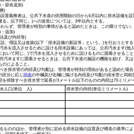
44・節名追加)
務)
の設置義務者は、公共下水道の供用開始の日から6月以内に排水設備を設
限る。以下同じ。)
への改造については、3年以内とする。
かわらず、管理者が特別の事情があると認めたときは、この限りでない
4・追加)
法及び内径等)
新設、増設又は改築
(以下「排水設備の新設等」という。)
を行おうとする
汚水を流入させるために設ける排水設備にあっては、公共汚水ます
(他
において同じ。)
で汚水を流入させるために設けるものに固着させること
共汚水ますに固着させるときは、公共下水道の施設の機能を妨げ、又は
ものによること。
べき排水管の内径及び勾配は、管理者が特別の理由があると認めた場合
の区分に応じ
同表
の中欄及び右欄に掲げる内径及び勾配の排水管と同程
部を排除すべき排水管で延長が3メートル以下のものの内径は75ミリメ
水人口
(単位 人)
排水管の内径
(単位ミリメートル)
るもののほか、管理者が別に定める排水設備の設置及び構造の基準によ