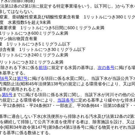
下水の排除の制限)
(法第12条の2第1項に規定する特定事業場をいう。以下同じ。)
から下水
除してはならない。
窒素、亜硝酸性窒素及び硝酸性窒素含有量 1リットルにつき380ミリ
度 水素指数5を超え9未満
素要求量 1リットルにつき5日間に600ミリグラム未満
1リットルにつき600ミリグラム未満
サン抽出物質含有量
量 1リットルにつき5ミリグラム以下
類含有量 1リットルにつき30ミリグラム以下
1リットルにつき240ミリグラム未満
リットルにつき32ミリグラム未満
排除される下水に係る
前項
に規定する水質の基準は、
次の各号
に掲げる
水基準とする。
第6号
又は
第7号
に掲げる項目に係る水質に関し、当該下水が当該公共下
汚濁防止法
(昭和45年法律第138号)
の規定による環境省令により、又は同
基準が適用されるとき。
ら
第5号
までに掲げる項目に係る水質に関し、当該下水が河川その他の公
の規定による環境省令により、
当該各号
に定める基準より緩やかな排水
1・平12条例51・平24条例37・一部改正、平30条例44・旧第10条繰下・
基準に適合しない下水
(水洗便所から排除される汚水及び法第12条の2
を継続して排除して公共下水道を使用する者は、除害施設を設け、又は
令
(昭和34年政令第147号)
第9条の4第1項各号に掲げる物質それぞれ当
する基準に係る数値とする。