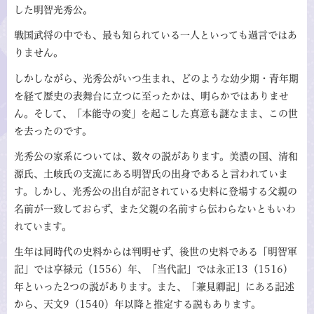
した明智光秀公。
戦国武将の中でも、最も知られている一人といっても過言ではあ
りません。
しかしながら、光秀公がいつ生まれ、どのような幼少期・青年期
を経て歴史の表舞台に立つに至ったかは、明らかではありませ
ん。そして、「本能寺の変」を起こした真意も謎なまま、この世
を去ったのです。
光秀公の家系については、数々の説があります。美濃の国、清和
源氏、土岐氏の支流にある明智氏の出身であると言われていま
す。しかし、光秀公の出自が記されている史料に登場する父親の
名前が一致しておらず、また父親の名前すら伝わらないともいわ
れています。
生年は同時代の史料からは判明せず、後世の史料である「明智軍
記」では享禄元（1556）年、「当代記」では永正13（1516）
年といった2つの説があります。また、「兼見卿記」にある記述
から、天文9（1540）年以降と推定する説もあります。