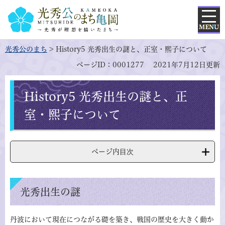
メ
ニ
ページの先頭です。
メ
ュ
光秀公のまち
>
History5 光秀出生の謎と、正室・熙子について
ニ
ー
ページID：0001277
2021年7月12日更新
ュ
ー
を
本
History5 光秀出生の謎と、正
飛
文
ば
室・熙子について
し
て
本
文
ページ内目次
へ
光秀出生の謎
丹波において現在につながる礎を築き、戦国の歴史を大きく動か