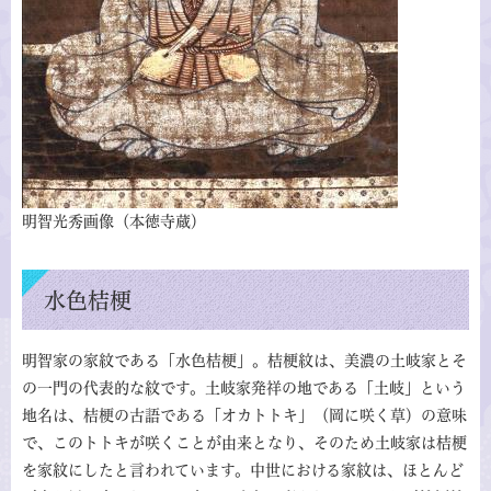
明智光秀画像（本徳寺蔵）
水色桔梗
明智家の家紋である「水色桔梗」。桔梗紋は、美濃の土岐家とそ
の一門の代表的な紋です。土岐家発祥の地である「土岐」という
地名は、桔梗の古語である「オカトトキ」（岡に咲く草）の意味
で、このトトキが咲くことが由来となり、そのため土岐家は桔梗
を家紋にしたと言われています。中世における家紋は、ほとんど