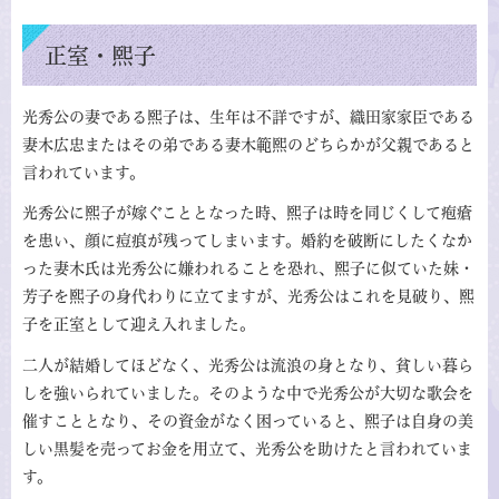
正室・熙子
光秀公の妻である熙子は、生年は不詳ですが、織田家家臣である
妻木広忠またはその弟である妻木範熙のどちらかが父親であると
言われています。
光秀公に熙子が嫁ぐこととなった時、熙子は時を同じくして疱瘡
を患い、顔に痘痕が残ってしまいます。婚約を破断にしたくなか
った妻木氏は光秀公に嫌われることを恐れ、熙子に似ていた妹・
芳子を熙子の身代わりに立てますが、光秀公はこれを見破り、熙
子を正室として迎え入れました。
二人が結婚してほどなく、光秀公は流浪の身となり、貧しい暮ら
しを強いられていました。そのような中で光秀公が大切な歌会を
催すこととなり、その資金がなく困っていると、熙子は自身の美
しい黒髪を売ってお金を用立て、光秀公を助けたと言われていま
す。