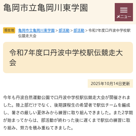
ペ
メ
亀岡市立亀岡川東学園
ー
ニ
ジ
ュ
の
ー
先
を
現在地
亀岡市立亀岡川東学園
>
部活動
>
部活動
>
令和7年度口丹波中学校駅
頭
飛
伝競走大会
で
ば
本
す
し
令和7年度口丹波中学校駅伝競走大
文
。
て
本
会
文
へ
2025年10月14日更新
今年も丹波自然運動公園で口丹波中学校駅伝競走大会が開催されま
した。陸上部だけでなく、後期課程生の希望者で駅伝チームを編成
し、暑さの厳しい夏休みから練習に取り組んできました。また2学期
が始まってからは、部活動が終わった後に遅くまで駅伝の練習に取
り組み、努力を積み重ねてきました。