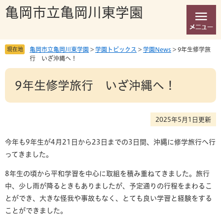
ペ
メ
亀岡市立亀岡川東学園
ー
ニ
ジ
ュ
の
ー
先
を
現在地
亀岡市立亀岡川東学園
>
学園トピックス
>
学園News
>
9年生修学旅
頭
飛
行 いざ沖縄へ！
で
ば
本
す
し
9年生修学旅行 いざ沖縄へ！
文
。
て
本
文
へ
2025年5月1日更新
今年も9年生が4月21日から23日までの3日間、沖縄に修学旅行へ行
ってきました。
8年生の頃から平和学習を中心に取組を積み重ねてきました。旅行
中、少し雨が降るときもありましたが、予定通りの行程をまわるこ
とができ、大きな怪我や事故もなく、とても良い学習と経験をする
ことができました。