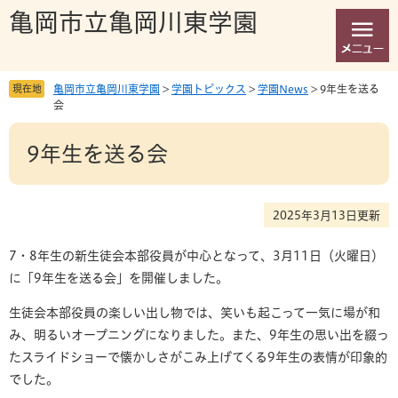
ペ
メ
亀岡市立亀岡川東学園
ー
ニ
ジ
ュ
の
ー
先
を
現在地
亀岡市立亀岡川東学園
>
学園トピックス
>
学園News
>
9年生を送る
頭
飛
会
で
ば
本
す
し
9年生を送る会
文
。
て
本
文
へ
2025年3月13日更新
7・8年生の新生徒会本部役員が中心となって、3月11日（火曜日）
に「9年生を送る会」を開催しました。
生徒会本部役員の楽しい出し物では、笑いも起こって一気に場が和
み、明るいオープニングになりました。また、9年生の思い出を綴っ
たスライドショーで懐かしさがこみ上げてくる9年生の表情が印象的
でした。