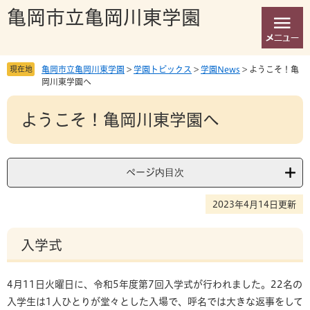
ペ
メ
亀岡市立亀岡川東学園
ー
ニ
ジ
ュ
の
ー
先
を
現在地
亀岡市立亀岡川東学園
>
学園トピックス
>
学園News
>
ようこそ！亀
頭
飛
岡川東学園へ
で
ば
本
す
し
ようこそ！亀岡川東学園へ
文
。
て
本
文
へ
ページ内目次
2023年4月14日更新
入学式
4月11日火曜日に、令和5年度第7回入学式が行われました。22名の
入学生は1人ひとりが堂々とした入場で、呼名では大きな返事をして