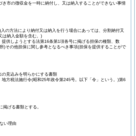
基づき市の徴収金を一時に納付し、又は納入することができない事情
納入の方法により納付又は納入を行う場合にあっては、分割納付又
又は納入金額を含む。)
提供しようとする法第16条第1項各号に掲げる担保の種類、数
所)
その他担保に関し参考となるべき事項
(担保を提供することがで
出の見込みを明らかにする書類
、地方税法施行令
(昭和25年政令第245号。以下「令」という。)
第6
に掲げる書類とする。
ない理由