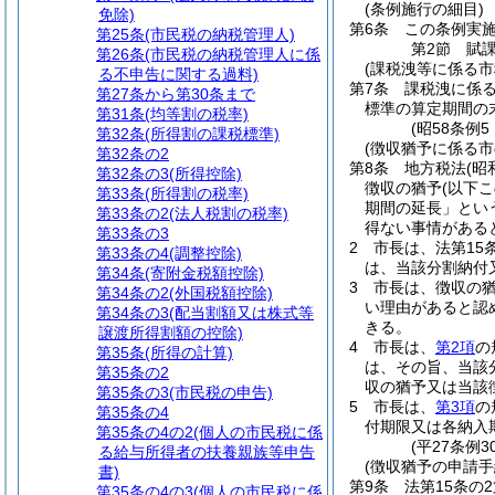
(条例施行の細目)
免除)
第6条
この条例実
第25条
(市民税の納税管理人)
第2節
賦
第26条
(市民税の納税管理人に係
(課税洩等に係る市
る不申告に関する過料)
第7条
課税洩に係
第27条から第30条まで
標準の算定期間の
第31条
(均等割の税率)
(昭58条例
第32条
(所得割の課税標準)
(徴収猶予に係る
第32条の2
第8条
地方税法
(昭
第32条の3
(所得控除)
徴収の猶予
(以下
第33条
(所得割の税率)
期間の延長」とい
第33条の2
(法人税割の税率)
得ない事情がある
第33条の3
2
市長は、法第15
第33条の4
(調整控除)
は、当該分割納付
第34条
(寄附金税額控除)
3
市長は、徴収の
第34条の2
(外国税額控除)
い理由があると認
第34条の3
(配当割額又は株式等
きる。
譲渡所得割額の控除)
4
市長は、
第2項
の
第35条
(所得の計算)
は、その旨、当該
第35条の2
収の猶予又は当該
第35条の3
(市民税の申告)
5
市長は、
第3項
の
第35条の4
付期限又は各納入
第35条の4の2
(個人の市民税に係
(平27条例3
る給与所得者の扶養親族等申告
(徴収猶予の申請手
書)
第9条
法第15条の
第35条の4の3
(個人の市民税に係