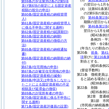
(3)
第92条第1項
第59条の3
(法第352条の2第5項
の翌日から1月
及び第6項の規定による固定資産
(4)
法第601条第
税額の按分の申出)
の2第5項の規
第60条
(固定資産税の納税管理
(5)
第46条第1項
人)
期限の翌日から
第61条
(固定資産税の納税管理人
(6)
第46条第1項
に係る不申告に関する過料)
翌日から1月を
第62条
(固定資産税の賦課期日)
(昭42条例
第63条
(固定資産税の納期)
条例25・平
第64条
(固定資産税の徴収の方
例5・令2条
法)
(年当たりの割合の
第65条
(固定資産税の納税通知
第20条
前条
、
第4
書)
項
並びに
第116条
第66条
(固定資産税の納期前の納
割合とする。
付)
(昭45条例
第67条
(住宅用地の申告)
(督促手数料)
第67条の2
(被災住宅用地の申告)
第21条
徴税吏員は
第68条
(固定資産税の減免)
ると認める場合に
第69条
(申請又は申告をしなかっ
(昭38条例
たことによる固定資産税の不足
第22条
削除
税額及び延滞金の徴収)
(昭35条例12
第69条の2
(現所有者の申告)
第2章
普通
第70条
(固定資産に係る不申告に
第1節
市
関する過料)
(市民税の納税義務
第71条
(固定資産評価員の設置)