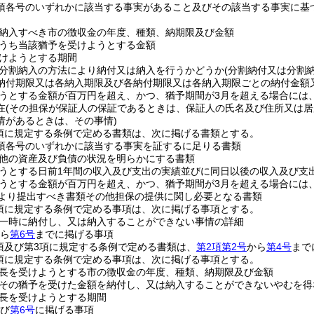
1項各号のいずれかに該当する事実があること及びその該当する事実に
納入すべき市の徴収金の年度、種類、納期限及び金額
うち当該猶予を受けようとする金額
けようとする期間
分割納入の方法により納付又は納入を行うかどうか
(分割納付又は分割
納付期限又は各納入期限及び各納付期限又は各納入期限ごとの納付金額
うとする金額が百万円を超え、かつ、猶予期間が3月を超える場合には、
在
(その担保が保証人の保証であるときは、保証人の氏名及び住所又は居
情があるときは、その事情)
1項に規定する条例で定める書類は、次に掲げる書類とする。
1項各号のいずれかに該当する事実を証するに足りる書類
他の資産及び負債の状況を明らかにする書類
うとする日前1年間の収入及び支出の実績並びに同日以後の収入及び支
うとする金額が百万円を超え、かつ、猶予期間が3月を超える場合には
により提出すべき書類その他担保の提供に関し必要となる書類
2項に規定する条例で定める事項は、次に掲げる事項とする。
一時に納付し、又は納入することができない事情の詳細
ら
第6号
までに掲げる事項
2項及び第3項に規定する条例で定める書類は、
第2項第2号
から
第4号
まで
3項に規定する条例で定める事項は、次に掲げる事項とする。
長を受けようとする市の徴収金の年度、種類、納期限及び金額
その猶予を受けた金額を納付し、又は納入することができないやむを得
長を受けようとする期間
び
第6号
に掲げる事項