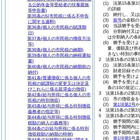
(1)
法第15条第
る公的年金等受給者の扶養親族
の詳細
等申告書)
(2)
納付し、又は
第35条の5
(市民税に係る不申告
(3)
前号
の金額の
に関する過料)
(4)
当該猶予を受
第36条
(個人の市民税の賦課期
(5)
分割納付又は
日)
は分割納入の各
第37条
(個人の市民税の徴収方法
(6)
猶予を受けよ
等)
量、価額及び所
第38条
(個人の市民税の納期)
きない特別の事
第39条
(個人の市民税の納税通知
2
法第15条の2第
書)
(1)
法第15条第
第40条
(個人の市民税の納期前の
(2)
財産目録その
納付)
(3)
猶予を受けよ
第41条
(普通徴収に係る個人の市
(4)
猶予を受けよ
民税の賦課額の変更又は決定及
条の10の規定
びこれらに係る延滞金の徴収)
3
法第15条の2第
第42条
(給与所得に係る個人の市
(1)
市の徴収金を
民税の特別徴収)
(2)
第1項第2号
か
第43条
(給与所得に係る特別徴収
4
法第15条の2第
義務者の指定等)
5
法第15条の2第
第44条
(給与所得に係る特別徴収
(1)
猶予期間の延
税額の納入の義務等)
(2)
猶予期間内に
第44条の2
(給与所得に係る特別
(3)
猶予期間の延
徴収税額の納期の特例)
(4)
第1項第5号
及
第44条の3
(納期の特例に関する