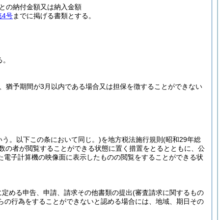
との納付金額又は納入金額
第4号
までに掲げる書類とする。
る。
、猶予期間が3月以内である場合又は担保を徴することができない
いう。以下この条において同じ。)
を地方税法施行規則
(昭和29年総
多数の者が閲覧することができる状態に置く措置をとるとともに、公
た電子計算機の映像面に表示したものの閲覧をすることができる状
に定める申告、申請、請求その他書類の提出
(審査請求に関するもの
らの行為をすることができないと認める場合には、地域、期日その