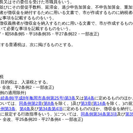
長又はその委任を受けた市職員をいう。
並びにその督促手数料、延滞金、過少申告加算金、不申告加算金、重加
者が徴収金を納付するために用いる文書で、市が作成するものに納税者
な事項を記載するものをいう。
徴収義務者が徴収金を納入するために用いる文書で、市が作成するもの
いて必要な事項を記載するものをいう。
17・昭58条例5・平18条例35・平27条例22・一部改正)
課する普通税は、次に掲げるものとする。
税
る目的税は、入湯税とする。
・全改、平2条例2・一部改正)
例の適用除外)
手続条例
(平成8年亀岡市条例第25号)
第3条
又は
第4条
に定めるもののほか
ついては、
同条例第2章
(
第8条
を除く。)
及び
第3章
(
第14条
を除く。)
の規
例第3条
、
第4条
及び
第34条第4項
に定めるもののほか、徴収金を納付し
号
に規定する行政指導をいう。)
については、
同条例第34条第3項
及び
第3
5・全改、平25条例20・平27条例4・一部改正)
)