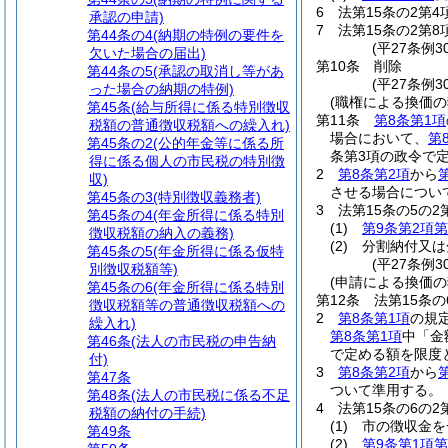
6
法第15条の2第
承認の申請)
7
法第15条の2第
第44条の4
(納期の特例の要件を
(平27条例3
欠いた場合の届出)
第10条
削除
第44条の5
(承認の取消し等があ
(平27条例30
った場合の納期の特例)
(職権による換価の
第45条
(給与所得に係る特別徴収
第11条
第8条第1項
税額の普通徴収税額への繰入れ)
場合において、
第
第45条の2
(公的年金等に係る所
条第3項の政令で
得に係る個人の市民税の特別徴
2
第8条第2項
から
収)
させる場合につい
第45条の3
(特別徴収義務者)
3
法第15条の5の
第45条の4
(年金所得に係る特別
(1)
第9条第2項第
徴収税額の納入の義務)
(2)
分割納付又は
第45条の5
(年金所得に係る仮特
(平27条例3
別徴収税額等)
(申請による換価の
第45条の6
(年金所得に係る特別
第12条
法第15条
徴収税額等の普通徴収税額への
2
第8条第1項
の規
繰入れ)
第8条第1項
中「金
第46条
(法人の市民税の申告納
で定める額を限度
付)
3
第8条第2項
から
第47条
ついて準用する。
第48条
(法人の市民税に係る不足
4
法第15条の6の
税額の納付の手続)
(1)
市の徴収金を
第49条
(2)
第9条第1項第