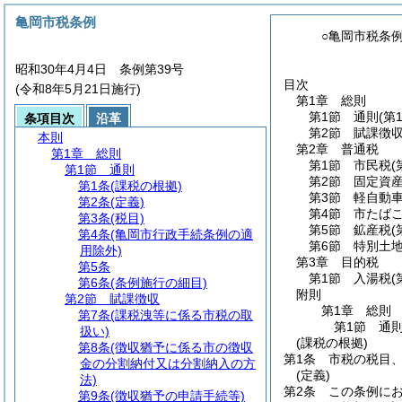
亀岡市税条例
○亀岡市税条
昭和30年4月4日 条例第39号
目次
(令和8年5月21日施行)
第1章
総則
第1節
通則
(第
条項目次
沿革
第2節
賦課徴
本則
第2章
普通税
第1章
総則
第1節
市民税
(
第1節
通則
第2節
固定資
第1条
(課税の根拠)
第3節
軽自動
第2条
(定義)
第4節
市たば
第3条
(税目)
第5節
鉱産税
(
第4条
(亀岡市行政手続条例の適
第6節
特別土
用除外)
第3章
目的税
第5条
第1節
入湯税
(
第6条
(条例施行の細目)
附則
第2節
賦課徴収
第1章
総則
第7条
(課税洩等に係る市税の取
第1節
通
扱い)
(課税の根拠)
第8条
(徴収猶予に係る市の徴収
第1条
市税の税目
金の分割納付又は分割納入の方
(定義)
法)
第2条
この条例に
第9条
(徴収猶予の申請手続等)