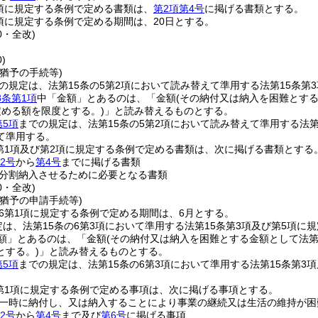
4項に規定する条例で定める書類は、
第2項第4号
に掲げる書類とする。
8項に規定する条例で定める期間は、20日とする。
0・全改)
)
猶予の手続等)
の規定は、法第15条の5第2項において読み替えて準用する法第15条
8条第1項
中「金額」とあるのは、「金額
(その納付又は納入を困難とする
定める額を限度とする。)
」と読み替えるものとする。
第5項
までの規定は、法第15条の5第2項において読み替えて準用する法
て準用する。
2第1項及び第2項に規定する条例で定める書類は、次に掲げる書類とする
2号
から
第4号
までに掲げる書類
分割納入させるために必要となる書類
0・全改)
猶予の申請手続等)
の6第1項に規定する条例で定める期間は、6月とする。
定は、法第15条の6第3項において準用する法第15条第3項及び第5項
額」とあるのは、「金額
(その納付又は納入を困難とする金額として法第
とする。)
」と読み替えるものとする。
第5項
までの規定は、法第15条の6第3項において準用する法第15条第
2第1項に規定する条例で定める事項は、次に掲げる事項とする。
一時に納付し、又は納入することにより事業の継続又は生活の維持が困
2号
から
第4号
まで及び
第6号
に掲げる事項