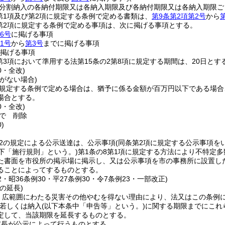
分割納入の各納付期限又は各納入期限及び各納付期限又は各納入期限ご
2第1項及び第2項に規定する条例で定める書類は、
第9条第2項第2号
から
2第2項に規定する条例で定める事項は、次に掲げる事項とする。
6号
に掲げる事項
1号
から
第3号
までに掲げる事項
掲げる事項
2第3項において準用する法第15条の2第8項に規定する期間は、20日とす
0・全改)
がない場合)
に規定する条例で定める場合は、猶予に係る金額が百万円以下である場合
場合とする。
0・全改)
で
削除
)
の2の規定による公示送達は、公示事項
(同条第2項に規定する公示事項を
下「施行規則」という。)
第1条の8第1項に規定する方法により不特定
た書面を市役所の掲示場に掲示し、又は公示事項を市の事務所に設置し
ることによってするものとする。
12・昭36条例30・平27条例30・令7条例23・一部改正)
の延長)
、広範囲にわたる災害その他やむを得ない理由により、法又はこの条例
若しくは納入
(以下本条中「申告等」という。)
に関する期限までにこれ
定して、当該期限を延長するものとする。
市長が公示によって行うものとする。