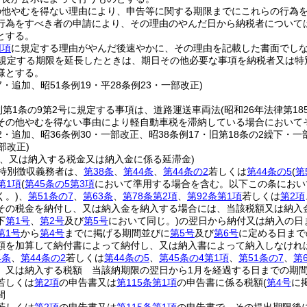
の他やむを得ない理由により、申告等に関する期限までにこれらの行為
行為をすべき者の申請により、その理由のやんだ日から納税者については
とする。
同項
に規定する理由がやんだ後速やかに、その理由を記載した書面でし
規定する期限を延長したときは、期日その他必要な事項を納税者又は特
様とする。
17・追加、昭51条例19・平28条例23・一部改正)
則第1条の9第2号に規定する事項は、道路運送車両法
(昭和26年法律第18
その他やむを得ない事由により軽自動車税を滞納している場合において
12・追加、昭36条例30・一部改正、昭38条例17・旧第18条の2繰下・一部
部改正)
し、又は納入する税金又は納入金に係る延滞金)
特別徴収義務者は、
第38条
、
第44条
、
第44条の2
若しくは
第44条の5
(
第
第1項
(
第45条の5第3項
において準用する場合を含む。以下この条におい
く。)
、
第51条の7
、
第63条
、
第78条第2項
、
第92条第1項
若しくは
第2項
その税金を納付し、又は納入金を納入する場合には、当該税額又は納入
下
第1号
、
第2号
及び
第5号
において同じ。)
の翌日から納付又は納入の日ま
第1号
から
第4号
までに掲げる期間並びに
第5号
及び
第6号
に定める日まで
額を加算して納付書によって納付し、又は納入書によって納入しなけれ
4条
、
第44条の2
若しくは
第44条の5
、
第45条の4第1項
、
第51条の7
、
第
、又は納入する税額 当該納期限の翌日から1月を経過する日までの期
若しくは
第2項
の申告書又は
第115条第1項
の申告書に係る税額
(
第4号
に
間