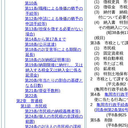
(1)
徴税吏員 市
第10条
(2)
徴収金 市税
第11条
(職権による換価の猶予の
(3)
納付書 納税
手続等)
付について必要
第12条
(申請による換価の猶予の
(4)
納入書 特別
申請手続等)
その他納入につ
第13条
(担保を徴する必要がない
(昭38条例
場合)
(税目)
第14条から第17条まで
第3条
市税として
第18条
(公示送達)
(1)
市民税
第18条の2
(災害等による期限の
(2)
固定資産税
延長)
(3)
軽自動車税
第18条の3
(納税証明事項)
(4)
市たばこ税
第19条
(納期限後に納付し、又は
(5)
鉱産税
納入する税金又は納入金に係る
(6)
特別土地保有
延滞金)
2
市税として課す
第20条
(年当たりの割合の基礎と
(平元条例2
なる日数)
(亀岡市行政手続条
第21条
(督促手数料)
第4条
亀岡市行政
第22条
使に当たる行為に
第2章
普通税
2
亀岡市行政手続条
第1節
市民税
(
同条例第2条第6
第23条
(市民税の納税義務者等)
(平8条例2
第24条
(個人の市民税の非課税の
第5条
削除
範囲)
(平8条例25
第24条の2
(法人の市民税の課税