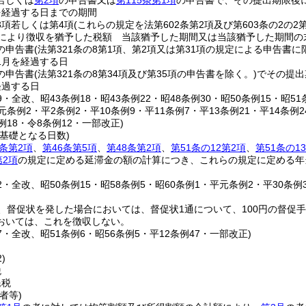
若しくは
第2項
の申告書又は
第115条第1項
の申告書で、その提出期限後
を経過する日までの期間
3項若しくは第4項
(これらの規定を法第602条第2項及び第603条の2の
定により徴収を猶予した税額 当該猶予した期間又は当該猶予した期間の
の申告書
(法第321条の8第1項、第2項又は第31項の規定による申告書に
1月を経過する日
の申告書
(法第321条の8第34項及び第35項の申告書を除く。)
でその提出
経過する日
19・全改、昭43条例18・昭43条例22・昭48条例30・昭50条例15・昭51
元条例2・平2条例2・平10条例9・平11条例7・平13条例21・平14条例24
例18・令8条例12・一部改正)
基礎となる日数)
1条第2項
、
第46条第5項
、
第48条第2項
、
第51条の12第2項
、
第51条の1
第2項
の規定に定める延滞金の額の計算につき、これらの規定に定める年
22・全改、昭50条例15・昭58条例5・昭60条例1・平元条例2・平30条例
、督促状を発した場合においては、督促状1通について、100円の督促
おいては、これを徴収しない。
17・全改、昭51条例6・昭56条例5・平12条例47・一部改正)
)
税
民税
者等)