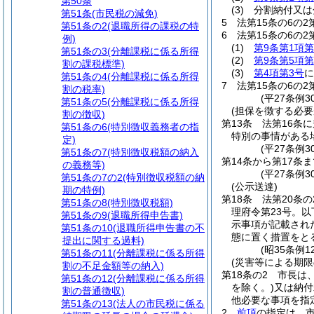
第50条
(3)
分割納付又は
第51条
(市民税の減免)
5
法第15条の6の
第51条の2
(退職所得の課税の特
6
法第15条の6の
例)
(1)
第9条第1項第
第51条の3
(分離課税に係る所得
(2)
第9条第5項第
割の課税標準)
(3)
第4項第3号
に
第51条の4
(分離課税に係る所得
7
法第15条の6の
割の税率)
(平27条例3
第51条の5
(分離課税に係る所得
(担保を徴する必要
割の徴収)
第13条
法第16条
第51条の6
(特別徴収義務者の指
特別の事情がある
定)
(平27条例3
第51条の7
(特別徴収税額の納入
第14条から第17条ま
の義務等)
(平27条例30
第51条の7の2
(特別徴収税額の納
(公示送達)
期の特例)
第18条
法第20条
第51条の8
(特別徴収税額)
理府令第23号。以
第51条の9
(退職所得申告書)
示事項が記載され
第51条の10
(退職所得申告書の不
態に置く措置をと
提出に関する過料)
(昭35条例
第51条の11
(分離課税に係る所得
(災害等による期限
割の不足金額等の納入)
第18条の2
市長は
第51条の12
(分離課税に係る所得
を除く。)
又は納付
割の普通徴収)
他必要な事項を指
第51条の13
(法人の市民税に係る
2
前項
の指定は、