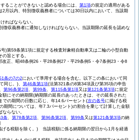
をすることができないと認める場合には、
第1項
の規定の適用がある
2月以内、特別徴収義務者については30日以内において、当該期
なければならない。
別徴収義務者に通知しなければならない。
当該期限の延長を認めな
5号)
第59条第1項に規定する検査対象軽自動車又は二輪の小型自動
その旨とする。
改正、昭48条例26・平28条例27・平29条例5・令7条例23・令8
51条の7の2
において準用する場合を含む。以下この条において同
て同じ。)
、
第46条第1項
(法第321条の8第34項及び第35項の申告
、
第96条第2項
、
第99条
、
第115条第1項
又は
第121条第3項
に規定
金額にその納期限
(納期限の延長のあったときは、その延長された
での期間の日数に応じ、年14.6パーセント
(
次の各号
に掲げる税
の期間については、年7.3パーセント)
の割合を乗じて計算した金額
ばならない。
63条
、
第78条第2項
、
第96条第2項
、
第99条
又は
第121条第3項
の納
間
掲げる税額を除く。)
当該税額に係る納期限の翌日から1月を経過