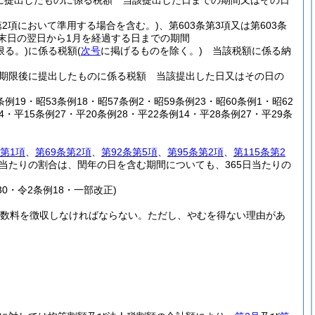
に提出したものに係る税額 当該提出した日までの期間又はその日
2第2項において準用する場合を含む。)
、第603条第3項又は第603条
末日の翌日から1月を経過する日までの期間
限る。)
に係る税額
(
次号
に掲げるものを除く。)
当該税額に係る納
期限後に提出したものに係る税額 当該提出した日又はその日の
条例19・昭53条例18・昭57条例2・昭59条例23・昭60条例1・昭62
・平15条例27・平20条例28・平22条例14・平28条例27・平29条
3第1項
、
第69条第2項
、
第92条第5項
、
第95条第2項
、
第115条第2
当たりの割合は、閏年の日を含む期間についても、365日当たりの
30・令2条例18・一部改正)
手数料を徴収しなければならない。
ただし、やむを得ない理由があ