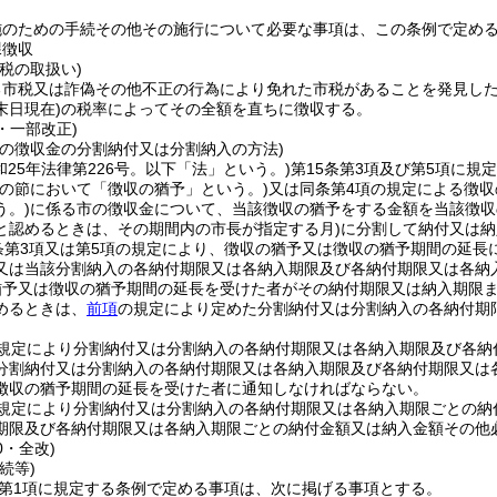
施のための手続その他その施行について必要な事項は、この条例で定め
課徴収
税の取扱い)
る市税又は詐偽その他不正の行為により免れた市税があることを発見し
末日現在)
の税率によってその全額を直ちに徴収する。
5・一部改正)
市の徴収金の分割納付又は分割納入の方法)
和25年法律第226号。以下「法」という。)
第15条第3項及び第5項に規
この節において「徴収の猶予」という。)
又は同条第4項の規定による徴
う。)
に係る市の徴収金について、当該徴収の猶予をする金額を当該徴収
と認めるときは、その期間内の市長が指定する月)
に分割して納付又は納
条第3項又は第5項の規定により、徴収の猶予又は徴収の猶予期間の延
又は当該分割納入の各納付期限又は各納入期限及び各納付期限又は各納
猶予又は徴収の猶予期間の延長を受けた者がその納付期限又は納入期限
めるときは、
前項
の規定により定めた分割納付又は分割納入の各納付期
規定により分割納付又は分割納入の各納付期限又は各納入期限及び各納
分割納付又は分割納入の各納付期限又は各納入期限及び各納付期限又は
徴収の猶予期間の延長を受けた者に通知しなければならない。
規定により分割納付又は分割納入の各納付期限又は各納入期限ごとの納
期限及び各納付期限又は各納入期限ごとの納付金額又は納入金額その他
0・全改)
続等)
2第1項に規定する条例で定める事項は、次に掲げる事項とする。