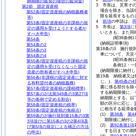
納期限の延長の場合の延滞金)
3
市長は、災害そ
第2節
固定資産税
場合を除き、当該
第52条
(固定資産税の納税義務者
限を延長するもの
等)
4
前項
の申請は、
第53条
(固定資産税の非課税の規
5
市長は、
第3項
に
定の適用を受けようとする者が
いときも、また同
すべき申告)
(昭38条例
第54条
(納税証明事項)
第54条の2
第18条の3
施行規
第54条の3
車について、天災
第54条の4
(昭35条例
第55条
(固定資産税の非課税の規
条例12・一
定の適用を受けなくなった固定
(納期限後に納付
資産の所有者がすべき申告)
第19条
納税者又は
第56条
(非課税の固定資産に対す
じ。)
、
第45条の4
る有料貸付者の納税義務)
書に係る部分を除
第57条
(固定資産税の課税標準)
する納期限後に、
第57条の2
(法第349条の3第27項
納期限とする。以
等の条例で定める割合)
額の区分に応じ、
第58条
(固定資産税の税率)
に相当する延滞金
第59条
(固定資産税の免税点)
(1)
第38条
、
第4
第59条の2
(施行規則第15条の3第
期限後に納付し
3項並びに第15条の3の2第4項及
(2)
第92条第1項
び第5項の規定による補正の方法
する日までの期
の申出)