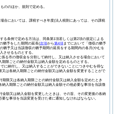
るもののほか、規則で定める。
た場合においては、課税すべき年度
(法人税割にあっては、その課税
定する条例で定める方法は、同条第1項若しくは第2項の規定による
収の猶予をした期間の延長
(
次項
から
第4項
までにおいて「徴収の猶予
の猶予又は当該徴収の猶予期間の延長をする期間内の各月
(やむを
入させるものとする。
長に係る市の徴収金を分割して納付し、又は納入させる場合において
入期限ごとの納付金額又は納入金額を定めるものとする。
までに納付し、又は納入することができないことにつきやむを得な
限又は各納入期限ごとの納付金額又は納入金額を変更することがで
付期限又は各納入期限ごとの納付金額又は納入金額を定めたとき
各納入期限ごとの納付金額又は納入金額その他必要な事項を当該徴
付金額又は納入金額を変更したときは、その旨、その変更後の各納
必要な事項を当該変更を受けた者に通知しなければならない。