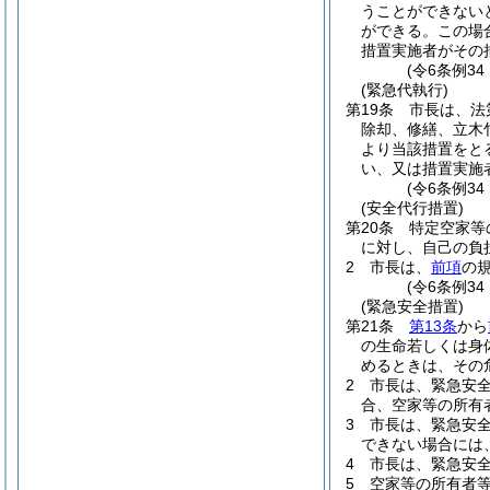
うことができない
ができる。
この場
措置実施者がその
(令6条例3
(緊急代執行)
第19条
市長は、法
除却、修繕、立木
より当該措置をと
い、又は措置実施
(令6条例34
(安全代行措置)
第20条
特定空家等
に対し、自己の負
2
市長は、
前項
の
(令6条例3
(緊急安全措置)
第21条
第13条
から
の生命若しくは身
めるときは、その
2
市長は、緊急安
合、空家等の所有
3
市長は、緊急安
できない場合には
4
市長は、緊急安
5
空家等の所有者