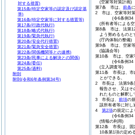
(空家等対策計画)
対する措置)
第7条
市は、
前条
第15条
(特定空家等の認定及び認定基
2
市は、空家等対
準)
(令6条例3
第16条
(特定空家等に対する措置等)
(所有者等による
第17条
(行政代執行)
第8条
市は、法第
第18条
(略式代執行)
よう努めるものと
第19条
(緊急代執行)
(庁内体制の整備)
第20条
(安全代行措置)
第9条
市は、空家
第21条
(緊急安全措置)
(協議会等)
第22条
(関係機関等との連携)
第10条
市は、空家
第23条
(民事による解決との関係)
(令6条例3
第24条
(委任)
(立入調査等)
第25条
(過料)
第11条
市長は、市
附則
とができる。
附則
(令和6年条例第34号)
2
市長は、法第9条
報告させ、又はそ
れたものと解釈し
3
市長は、
前項
の
該所有者等に対し
4
第2項
の規定によ
(令6条例3
(情報の利用)
第12条
市長は、固
10条第1項の定