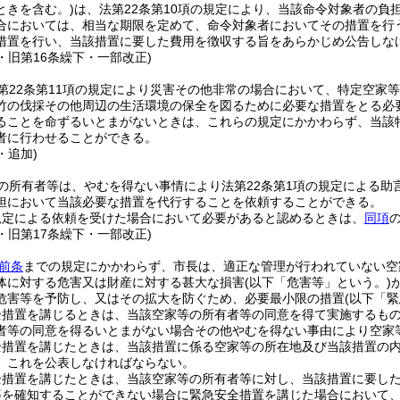
ときを含む。)
は、法第22条第10項の規定により、当該命令対象者の
合においては、相当な期限を定めて、命令対象者においてその措置を行
措置を行い、当該措置に要した費用を徴収する旨をあらかじめ公告しな
4・旧第16条繰下・一部改正)
第22条第11項の規定により災害その他非常の場合において、特定空家
竹の伐採その他周辺の生活環境の保全を図るために必要な措置をとる必要
ることを命ずるいとまがないときは、これらの規定にかかわらず、当該
者に行わせることができる。
・追加)
の所有者等は、やむを得ない事情により法第22条第1項の規定による助
担において当該必要な措置を代行することを依頼することができる。
規定による依頼を受けた場合において必要があると認めるときは、
同項
4・旧第17条繰下・一部改正)
前条
までの規定にかかわらず、市長は、適正な管理が行われていない空
体に対する危害又は財産に対する甚大な損害
(以下「危害等」という。)
危害等を予防し、又はその拡大を防ぐため、必要最小限の措置
(以下「
全措置を講じるときは、当該空家等の所有者等の同意を得て実施するも
者等の同意を得るいとまがない場合その他やむを得ない事由により空家
全措置を講じたときは、当該措置に係る空家等の所在地及び当該措置の
、これを公表しなければならない。
全措置を講じたときは、当該空家等の所有者等に対し、当該措置に要し
等を確知することができない場合に緊急安全措置を講じた場合において