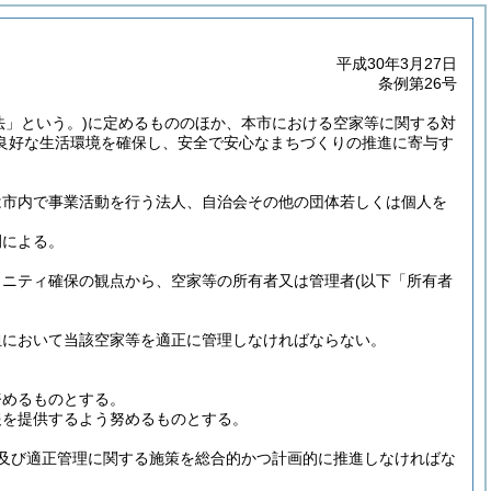
平成30年3月27日
条例第26号
法」という。)
に定めるもののほか、本市における空家等に関する対
良好な生活環境を確保し、安全で安心なまちづくりの推進に寄与す
は市内で事業活動を行う法人、自治会その他の団体若しくは個人を
例による。
ュニティ確保の観点から、空家等の所有者又は管理者
(以下「所有者
担において当該空家等を適正に管理しなければならない。
努めるものとする。
報を提供するよう努めるものとする。
及び適正管理に関する施策を総合的かつ計画的に推進しなければな