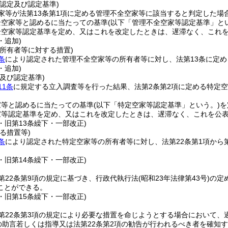
認定及び認定基準)
家等が法第13条第1項に定める管理不全空家等に該当すると判定した場
全空家等と認めるに当たっての基準
(以下「管理不全空家等認定基準」と
全空家等認定基準を定め、又はこれを改定したときは、遅滞なく、これ
・追加)
所有者等に対する措置)
条
により認定された管理不全空家等の所有者等に対し、法第13条に定
・追加)
及び認定基準)
11条
に規定する立入調査等を行った結果、法第2条第2項に定める特定
家等と認めるに当たっての基準
(以下「特定空家等認定基準」という。)
を
家等認定基準を定め、又はこれを改定したときは、遅滞なく、これを公
4・旧第13条繰下・一部改正)
る措置等)
条
により認定された特定空家等の所有者等に対し、法第22条第1項から
4・旧第14条繰下・一部改正)
第22条第9項の規定に基づき、行政代執行法
(昭和23年法律第43号)
の定
ことができる。
4・旧第15条繰下・一部改正)
第22条第3項の規定により必要な措置を命じようとする場合において、
項の助言若しくは指導又は法第22条第2項の勧告が行われるべき者を確知