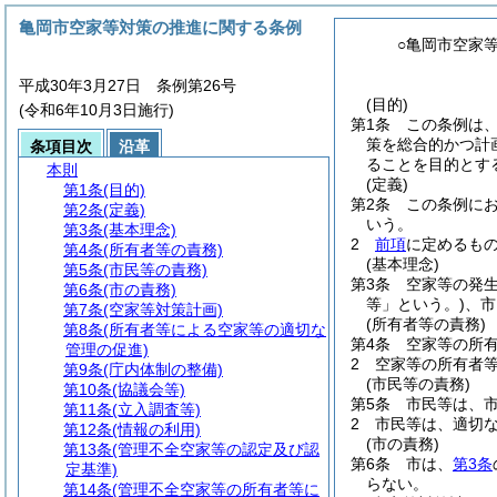
亀岡市空家等対策の推進に関する条例
○亀岡市空家
平成30年3月27日 条例第26号
(目的)
(令和6年10月3日施行)
第1条
この条例は
策を総合的かつ計
条項目次
沿革
ることを目的とす
本則
(定義)
第1条
(目的)
第2条
この条例に
第2条
(定義)
いう。
第3条
(基本理念)
2
前項
に定めるも
第4条
(所有者等の責務)
(基本理念)
第5条
(市民等の責務)
第3条
空家等の発
第6条
(市の責務)
等」という。)
、市
第7条
(空家等対策計画)
(所有者等の責務)
第8条
(所有者等による空家等の適切な
第4条
空家等の所
管理の促進)
2
空家等の所有者
第9条
(庁内体制の整備)
(市民等の責務)
第10条
(協議会等)
第5条
市民等は、
第11条
(立入調査等)
2
市民等は、適切
第12条
(情報の利用)
(市の責務)
第13条
(管理不全空家等の認定及び認
第6条
市は、
第3条
定基準)
らない。
第14条
(管理不全空家等の所有者等に