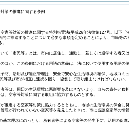
等対策の推進に関する条例
、空家等対策の推進に関する特別措置法
(平成26年法律第127号。以下「
画的に推進することについて必要な事項を定めることにより、市民等の
る。
おいて「市民等」とは、市内に居住し、通勤し、若しくは通学する者又
ののほか、この条例における用語の意義は、法において使用する用語の
生予防、活用及び適正管理は、安全で安心な生活環境の確保、地域コミ
民等及び市が相互に連携を図り、協働して取り組まなければならない。
有者等は、周辺の生活環境に悪影響を及ぼさないよう、自らの責任と負
等は、空家等対策に関する取組に協力するものとする。
市が推進する空家等対策に協力するとともに、地域の生活環境の保全に
な管理が行われていない空家等を発見したときは、市に当該空家等の情
の基本理念にのっとり、所有者等による空家等の発生予防、活用の促進