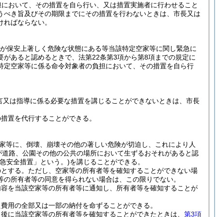
負担において、その措置を自ら行い、又は措置実施者に行わせること
うべき旨及びその期限までにその措置を行わないときは、市長又は
ければならない。
等が保安上著しく危険な状態にある等当該特定空家等に関し緊急に
があると認めるときで、法第22条第3項から第8項までの規定に
特定空家等に係る命令対象者の負担において、その措置を自ら行
言又は指導に係る必要な措置を講じることができないときは、市長
の措置を代行することができる。
家等に、倒壊、崩壊その他の著しい危険が切迫し、これにより人
が道路、公園その他の公共の場所において生ずるおそれがあると認
緊急安全措置」という。)
を講じることができる。
のとする。
ただし、空家等の所有者等を確知することができない場
等の所有者等の同意を得られない場合は、この限りでない。
内容を当該空家等の所有者等に通知し、所有者等を確知することが
た費用の全部又は一部の納付を命ずることができる。
、後に当該空家等の所有者等を確知することができたときは、
第3項