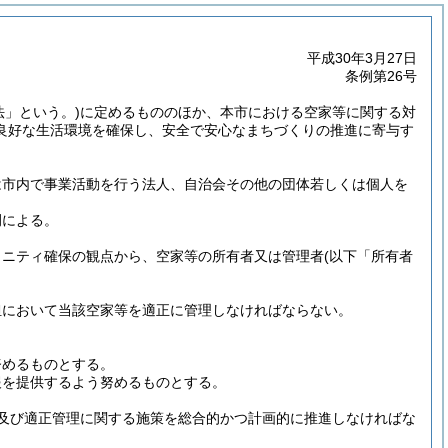
平成30年3月27日
条例第26号
法」という。)
に定めるもののほか、本市における空家等に関する対
良好な生活環境を確保し、安全で安心なまちづくりの推進に寄与す
は市内で事業活動を行う法人、自治会その他の団体若しくは個人を
例による。
ュニティ確保の観点から、空家等の所有者又は管理者
(以下「所有者
担において当該空家等を適正に管理しなければならない。
努めるものとする。
報を提供するよう努めるものとする。
及び適正管理に関する施策を総合的かつ計画的に推進しなければな