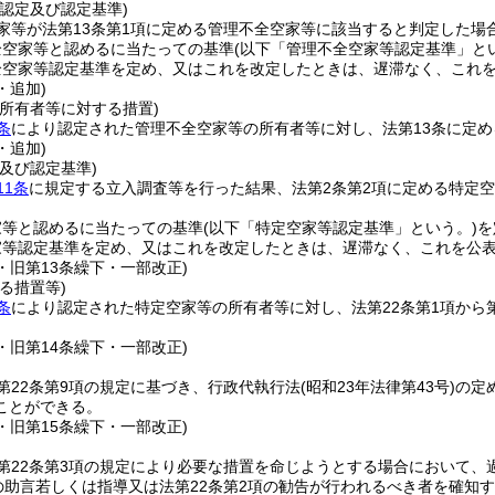
認定及び認定基準)
家等が法第13条第1項に定める管理不全空家等に該当すると判定した場
全空家等と認めるに当たっての基準
(以下「管理不全空家等認定基準」と
全空家等認定基準を定め、又はこれを改定したときは、遅滞なく、これ
・追加)
所有者等に対する措置)
条
により認定された管理不全空家等の所有者等に対し、法第13条に定
・追加)
及び認定基準)
11条
に規定する立入調査等を行った結果、法第2条第2項に定める特定
家等と認めるに当たっての基準
(以下「特定空家等認定基準」という。)
を
家等認定基準を定め、又はこれを改定したときは、遅滞なく、これを公
4・旧第13条繰下・一部改正)
る措置等)
条
により認定された特定空家等の所有者等に対し、法第22条第1項から
4・旧第14条繰下・一部改正)
第22条第9項の規定に基づき、行政代執行法
(昭和23年法律第43号)
の定
ことができる。
4・旧第15条繰下・一部改正)
第22条第3項の規定により必要な措置を命じようとする場合において、
項の助言若しくは指導又は法第22条第2項の勧告が行われるべき者を確知