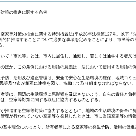
等対策の推進に関する条例
、空家等対策の推進に関する特別措置法
(平成26年法律第127号。以下「
画的に推進することについて必要な事項を定めることにより、市民等の
る。
おいて「市民等」とは、市内に居住し、通勤し、若しくは通学する者又
ののほか、この条例における用語の意義は、法において使用する用語の
生予防、活用及び適正管理は、安全で安心な生活環境の確保、地域コミ
民等及び市が相互に連携を図り、協働して取り組まなければならない。
有者等は、周辺の生活環境に悪影響を及ぼさないよう、自らの責任と負
等は、空家等対策に関する取組に協力するものとする。
市が推進する空家等対策に協力するとともに、地域の生活環境の保全に
な管理が行われていない空家等を発見したときは、市に当該空家等の情
の基本理念にのっとり、所有者等による空家等の発生予防、活用の促進