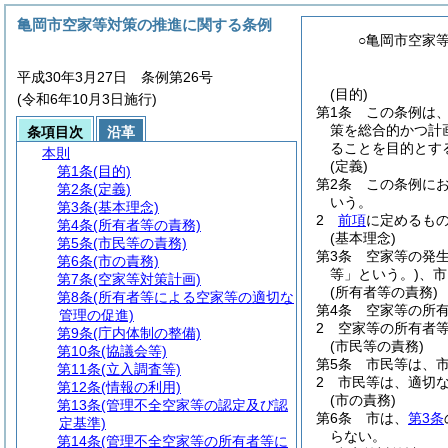
亀岡市空家等対策の推進に関する条例
○亀岡市空家
平成30年3月27日 条例第26号
(目的)
(令和6年10月3日施行)
第1条
この条例は
策を総合的かつ計
条項目次
沿革
ることを目的とす
本則
(定義)
第1条
(目的)
第2条
この条例に
第2条
(定義)
いう。
第3条
(基本理念)
2
前項
に定めるも
第4条
(所有者等の責務)
(基本理念)
第5条
(市民等の責務)
第3条
空家等の発
第6条
(市の責務)
等」という。)
、市
第7条
(空家等対策計画)
(所有者等の責務)
第8条
(所有者等による空家等の適切な
第4条
空家等の所
管理の促進)
2
空家等の所有者
第9条
(庁内体制の整備)
(市民等の責務)
第10条
(協議会等)
第5条
市民等は、
第11条
(立入調査等)
2
市民等は、適切
第12条
(情報の利用)
(市の責務)
第13条
(管理不全空家等の認定及び認
第6条
市は、
第3条
定基準)
らない。
第14条
(管理不全空家等の所有者等に