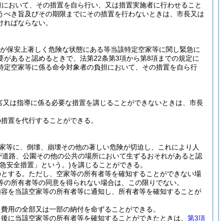
負担において、その措置を自ら行い、又は措置実施者に行わせること
うべき旨及びその期限までにその措置を行わないときは、市長又は
ければならない。
等が保安上著しく危険な状態にある等当該特定空家等に関し緊急に
があると認めるときで、法第22条第3項から第8項までの規定に
特定空家等に係る命令対象者の負担において、その措置を自ら行
言又は指導に係る必要な措置を講じることができないときは、市長
の措置を代行することができる。
家等に、倒壊、崩壊その他の著しい危険が切迫し、これにより人
が道路、公園その他の公共の場所において生ずるおそれがあると認
緊急安全措置」という。)
を講じることができる。
のとする。
ただし、空家等の所有者等を確知することができない場
等の所有者等の同意を得られない場合は、この限りでない。
内容を当該空家等の所有者等に通知し、所有者等を確知することが
た費用の全部又は一部の納付を命ずることができる。
、後に当該空家等の所有者等を確知することができたときは、
第3項