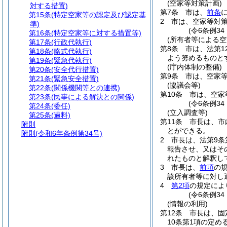
(空家等対策計画)
対する措置)
第7条
市は、
前条
第15条
(特定空家等の認定及び認定基
2
市は、空家等対
準)
(令6条例3
第16条
(特定空家等に対する措置等)
(所有者等による
第17条
(行政代執行)
第8条
市は、法第
第18条
(略式代執行)
よう努めるものと
第19条
(緊急代執行)
(庁内体制の整備)
第20条
(安全代行措置)
第9条
市は、空家
第21条
(緊急安全措置)
(協議会等)
第22条
(関係機関等との連携)
第10条
市は、空家
第23条
(民事による解決との関係)
(令6条例3
第24条
(委任)
(立入調査等)
第25条
(過料)
第11条
市長は、市
附則
とができる。
附則
(令和6年条例第34号)
2
市長は、法第9条
報告させ、又はそ
れたものと解釈し
3
市長は、
前項
の
該所有者等に対し
4
第2項
の規定によ
(令6条例3
(情報の利用)
第12条
市長は、固
10条第1項の定