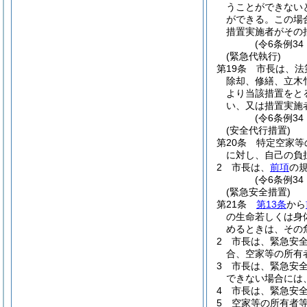
うことができない
ができる。
この場
措置実施者がその
(令6条例3
(緊急代執行)
第19条
市長は、法
除却、修繕、立木
より当該措置をと
い、又は措置実施
(令6条例34
(安全代行措置)
第20条
特定空家等
に対し、自己の負
2
市長は、
前項
の
(令6条例3
(緊急安全措置)
第21条
第13条
から
の生命若しくは身
めるときは、その
2
市長は、緊急安
合、空家等の所有
3
市長は、緊急安
できない場合には
4
市長は、緊急安
5
空家等の所有者