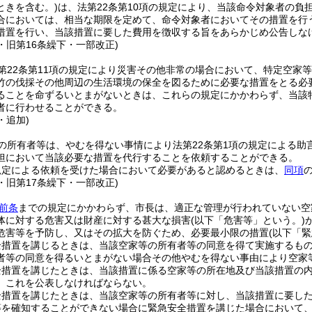
ときを含む。)
は、法第22条第10項の規定により、当該命令対象者の
合においては、相当な期限を定めて、命令対象者においてその措置を行
措置を行い、当該措置に要した費用を徴収する旨をあらかじめ公告しな
4・旧第16条繰下・一部改正)
第22条第11項の規定により災害その他非常の場合において、特定空家
竹の伐採その他周辺の生活環境の保全を図るために必要な措置をとる必要
ることを命ずるいとまがないときは、これらの規定にかかわらず、当該
者に行わせることができる。
・追加)
の所有者等は、やむを得ない事情により法第22条第1項の規定による助
担において当該必要な措置を代行することを依頼することができる。
規定による依頼を受けた場合において必要があると認めるときは、
同項
4・旧第17条繰下・一部改正)
前条
までの規定にかかわらず、市長は、適正な管理が行われていない空
体に対する危害又は財産に対する甚大な損害
(以下「危害等」という。)
危害等を予防し、又はその拡大を防ぐため、必要最小限の措置
(以下「
全措置を講じるときは、当該空家等の所有者等の同意を得て実施するも
者等の同意を得るいとまがない場合その他やむを得ない事由により空家
全措置を講じたときは、当該措置に係る空家等の所在地及び当該措置の
、これを公表しなければならない。
全措置を講じたときは、当該空家等の所有者等に対し、当該措置に要し
等を確知することができない場合に緊急安全措置を講じた場合において