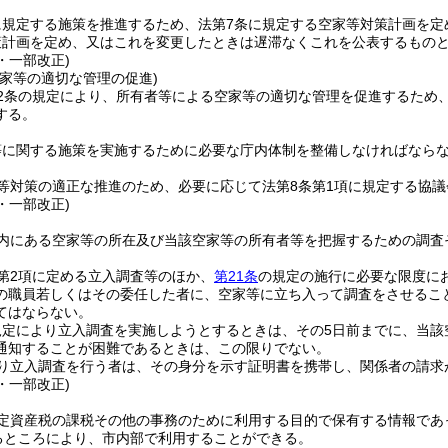
に規定する施策を推進するため、法第7条に規定する空家等対策計画を定
策計画を定め、又はこれを変更したときは遅滞なくこれを公表するもの
4・一部改正)
空家等の適切な管理の促進)
12条の規定により、所有者等による空家等の適切な管理を促進するため
する。
等に関する施策を実施するために必要な庁内体制を整備しなければなら
等対策の適正な推進のため、必要に応じて法第8条第1項に規定する協
4・一部改正)
内にある空家等の所在及び当該空家等の所有者等を把握するための調査
第2項に定める立入調査等のほか、
第21条
の規定の施行に必要な限度に
の職員若しくはその委任した者に、空家等に立ち入って調査をさせるこ
てはならない。
規定により立入調査を実施しようとするときは、その5日前までに、当該
通知することが困難であるときは、この限りでない。
り立入調査を行う者は、その身分を示す証明書を携帯し、関係者の請求
4・一部改正)
定資産税の課税その他の事務のために利用する目的で保有する情報であ
めるところにより、市内部で利用することができる。