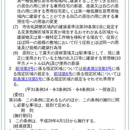
第一種低層住居専用地域内に建築することができる自己
の居住の用に供する兼用住宅の新築、改築又は自己の居
住の用に供する専用住宅若しくは第一種低層住居専用地
域内に建築することができる自己の居住の用に供する兼
用住宅への用途の変更
(7)
市街化調整区域内の建築基準法第39条第1項に規定す
る災害危険区域等災害が発生するおそれがある区域から
建築物又は第一種特定工作物を移転する場合で、従前と
ほぼ同一の規模の敷地において行う従前とほぼ同一の用
途及び規模の建築行為等
(8)
原則として露天の資材置場又は駐車場として、現に適
正に使用されている土地の出入口等に建築する管理棟
(10
平方メートル以内)
及び便所の新築
2
前項第3号
に係る指定区域については
前条第1項第3号
に係
る指定区域の規定を、
前項第6号
に係る指定区域については
前条第1項第5号
に係る指定区域の規定をそれぞれ準用す
る。
(平31条例14・令3条例25・令4条例16・一部改正)
(委任)
第10条
この条例に定めるもののほか、この条例の施行に関
し必要な事項は、規則で定める。
附
則
(施行期日)
1
この条例は、平成29年4月1日から施行する。
(経過措置)