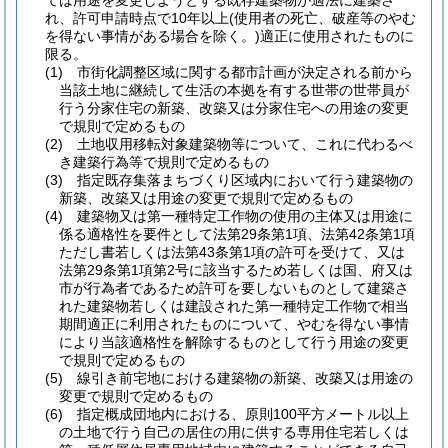
ては用途を変更しようとする既存建築物が適法に建築さ
れ、許可申請時点で10年以上
(使用者の死亡、破産等のやむ
を得ない事情がある場合を除く。)
適正に使用されたものに
限る。
(1)
市街化調整区域に関する都市計画が決定される前から
当該土地に継続して生活の本拠を有する世帯の世帯員が
行う分家住宅の新築、改築又は分家住宅への用途の変更
で規則で定めるもの
(2)
土地収用移転対象建築物等について、これに代わるべ
き建築行為等で規則で定めるもの
(3)
指定既存集落まちづくり区域内において行う建築物の
新築、改築又は用途の変更で規則で定めるもの
(4)
建築物又は第一種特定工作物の使用の主体又は用途に
係る適格性を要件として法第29条第1項、法第42条第1項
ただし書若しくは法第43条第1項の許可を受けて、又は
法第29条第1項第2号に該当するため若しくは国、府又は
市が行為者であるため許可を要しないものとして建築さ
れた建築物若しくは建設された第一種特定工作物で相当
期間適正に利用されたものについて、やむを得ない事情
により当該適格性を解除するものとして行う用途の変更
で規則で定めるもの
(5)
線引き前宅地における建築物の新築、改築又は用途の
変更で規則で定めるもの
(6)
指定概成団地内における、原則100平方メートル以上
の土地で行う自己の居住の用に供する専用住宅若しくは