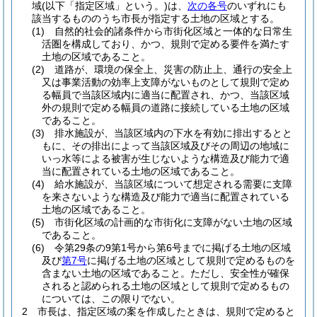
域
(以下「指定区域」という。)
は、
次の各号
のいずれにも
該当するもののうち市長が指定する土地の区域とする。
(1)
自然的社会的諸条件から市街化区域と一体的な日常生
活圏を構成しており、かつ、規則で定める要件を満たす
土地の区域であること。
(2)
道路が、環境の保全上、災害の防止上、通行の安全上
又は事業活動の効率上支障がないものとして規則で定め
る幅員で当該区域内に適当に配置され、かつ、当該区域
外の規則で定める幅員の道路に接続している土地の区域
であること。
(3)
排水施設が、当該区域内の下水を有効に排出するとと
もに、その排出によって当該区域及びその周辺の地域に
いっ水等による被害が生じないような構造及び能力で適
当に配置されている土地の区域であること。
(4)
給水施設が、当該区域について想定される需要に支障
を来さないような構造及び能力で適当に配置されている
土地の区域であること。
(5)
市街化区域の計画的な市街化に支障がない土地の区域
であること。
(6)
令第29条の9第1号から第6号までに掲げる土地の区域
及び
第7号
に掲げる土地の区域として規則で定めるものを
含まない土地の区域であること。
ただし、安全性が確保
されると認められる土地の区域として規則で定めるもの
については、この限りでない。
2
市長は、指定区域の案を作成したときは、規則で定めると