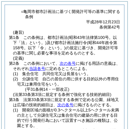
○亀岡市都市計画法に基づく開発許可等の基準に関する
条例
平成28年12月23日
条例第42号
(趣旨)
第1条
この条例は、都市計画法
(昭和43年法律第100号。以
下「法」という。)
及び都市計画法施行令
(昭和44年政令第
158号。以下「令」という。)
の規定に基づき、開発許可等
の基準に関し必要な事項を定めるものとする。
(定義)
第2条
この条例において、
次の各号
に掲げる用語の意義は、
それぞれ
当該各号
に定めるところによる。
(1)
集合住宅 共同住宅又は長屋をいう。
(2)
分譲住宅 自己の居住の用に供する目的以外の専用住
宅又は兼用住宅をいう。
(平31条例14・一部改正)
(法第33条第3項に規定する条例で強化する技術的細目)
第3条
法第33条第3項に規定する条例で定める公園、緑地又
は広場の技術的細目は、
次の各号
に掲げるものとする。
(1)
開発区域の面積が0.3ヘクタール以上5ヘクタール未満
の主として分譲住宅又は集合住宅の建築の用に供する目
的で行う開発行為において設置すべき施設の種類は、公
園とする。