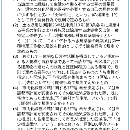
当該土地に継続して生活の本拠を有する世帯の世帯員
が、通常の分化発展の過程で必要とする自己の居住の用
に供する住宅
(以下「分家住宅」という。)
の建築を目的
として行う開発行為で規則で定めるもの
(2)
土地収用法
(昭和26年法律第219号)
第3条各号に規定す
る事業の施行により移転又は除却する建築物又は第一種
特定工作物
(以下「土地収用移転対象建築物等」とい
う。)
について、これに代わるべき建築物の建築又は第一
種特定工作物の建設を目的として行う開発行為で規則で
定めるもの
(3)
独立して一体的な日常生活圏を構成していると認めら
れる大規模な既存集落であって当該都市計画区域におけ
る建築物の連たんの状況とほぼ同程度にある集落で、規
則で定める要件のいずれにも該当するもののうち市長が
指定した区域
(以下「指定既存集落まちづくり区域」とい
う。)
内において行う開発行為で規則で定めるもの
(4)
市街化調整区域に関する都市計画が決定され、又は当
該都市計画が変更されてその区域が拡張された際、既に
宅地であった土地
(以下「線引き前宅地」という。)
で行
う開発行為で規則で定めるもの
(5)
市街化調整区域に関する都市計画が決定され、又は当
該都市計画が変更されてその区域が拡張された際、すで
に概成した住宅団地として市長が指定した区域
(以下「指
定概成団地」という。)
内における、原則100平方メート
ル以上の土地で行う自己の居住の用に供する専用住宅又