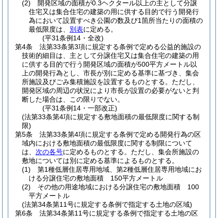
(2)
開発区域の面積が0.3ヘクタール以上の主として分譲
住宅又は集合住宅の建築の用に供する目的で行う開発行
為において設置すべき公園の数及び1箇所当たりの面積の
最低限度は、
別表
に定める。
(平31条例14・全改)
第4条
法第33条第3項に規定する条例で定める公益的施設の
技術的細目は、主として分譲住宅又は集合住宅の建築の用
に供する目的で行う開発区域の面積が500平方メートル以
上の開発行為とし、市長が別に定める基準に基づき、集会
所施設及びごみ集積施設を設置するものとする。
ただし、
開発区域の周辺の状況により市長が設置の必要がないと判
断した場合は、この限りでない。
(平31条例14・一部改正)
(法第33条第4項に規定する敷地面積の最低限度に関する制
限)
第5条
法第33条第4項に規定する条例で定める開発行為の区
域内における敷地面積の最低限度に関する制限について
は、
次の各号
に定めるものとする。
ただし、集会所施設の
敷地については別に定める基準によるものとする。
(1)
第1種低層住居専用地域、第2種低層住居専用地域にお
ける分譲住宅の敷地面積 150平方メートル
(2)
その他の用途地域における分譲住宅の敷地面積 100
平方メートル
(法第34条第11号に規定する条例で指定する土地の区域)
第6条
法第34条第11号に規定する条例で指定する土地の区