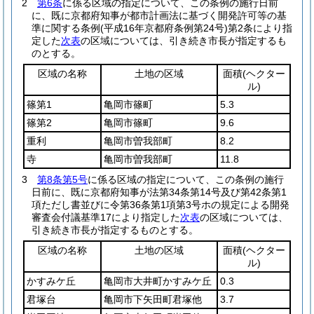
2
第6条
に係る区域の指定について、この条例の施行日前
に、既に京都府知事が都市計画法に基づく開発許可等の基
準に関する条例
(平成16年京都府条例第24号)
第2条により指
定した
次表
の区域については、引き続き市長が指定するも
のとする。
区域の名称
土地の区域
面積
(ヘクター
ル)
篠第1
亀岡市篠町
5.3
篠第2
亀岡市篠町
9.6
重利
亀岡市曽我部町
8.2
寺
亀岡市曽我部町
11.8
3
第8条第5号
に係る区域の指定について、この条例の施行
日前に、既に京都府知事が法第34条第14号及び第42条第1
項ただし書並びに令第36条第1項第3号ホの規定による開発
審査会付議基準17により指定した
次表
の区域については、
引き続き市長が指定するものとする。
区域の名称
土地の区域
面積
(ヘクター
ル)
かすみケ丘
亀岡市大井町かすみケ丘
0.3
君塚台
亀岡市下矢田町君塚他
3.7