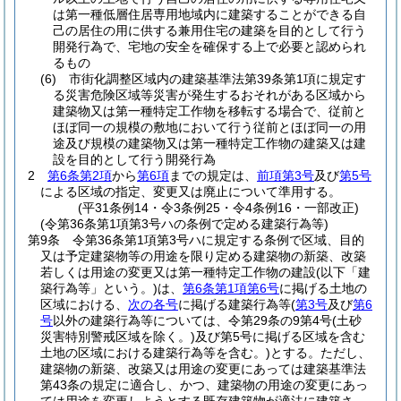
は第一種低層住居専用地域内に建築することができる自
己の居住の用に供する兼用住宅の建築を目的として行う
開発行為で、宅地の安全を確保する上で必要と認められ
るもの
(6)
市街化調整区域内の建築基準法第39条第1項に規定す
る災害危険区域等災害が発生するおそれがある区域から
建築物又は第一種特定工作物を移転する場合で、従前と
ほぼ同一の規模の敷地において行う従前とほぼ同一の用
途及び規模の建築物又は第一種特定工作物の建築又は建
設を目的として行う開発行為
2
第6条第2項
から
第6項
までの規定は、
前項第3号
及び
第5号
による区域の指定、変更又は廃止について準用する。
(平31条例14・令3条例25・令4条例16・一部改正)
(令第36条第1項第3号ハの条例で定める建築行為等)
第9条
令第36条第1項第3号ハに規定する条例で区域、目的
又は予定建築物等の用途を限り定める建築物の新築、改築
若しくは用途の変更又は第一種特定工作物の建設
(以下「建
築行為等」という。)
は、
第6条第1項第6号
に掲げる土地の
区域における、
次の各号
に掲げる建築行為等
(
第3号
及び
第6
号
以外の建築行為等については、令第29条の9第4号
(土砂
災害特別警戒区域を除く。)
及び第5号に掲げる区域を含む
土地の区域における建築行為等を含む。)
とする。
ただし、
建築物の新築、改築又は用途の変更にあっては建築基準法
第43条の規定に適合し、かつ、建築物の用途の変更にあっ