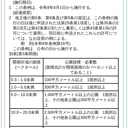
(施行期日)
1
この条例は、令和4年4月1日から施行する。
(経過措置)
2
改正後の第6条、第8条及び第9条の規定は、この条例の施
行の日以後に申請された法第29条第1項若しくは第35条の2
第1項又は第42条第1項ただし書若しくは第43条第1項の許
可について適用し、同日前に申請されたこれらの許可につ
いては、なお従前の例による。
附
則
(令和4年
条例第16号)
この条例は、公布の日から施行する。
別表
(第3条関係)
開発区域の面積
公園規模・必要数
(ヘクタール)
(面積合計が開発面積の3パーセント以上
であること)
0.3～1.0未満
100平方メートル以上 1箇所以上
1.0～5.0未満
300平方メートル以上 1箇所以上
5.0～10.0未満
1,000平方メートル以上の公園 1箇所以
上、その他各公園は300平方メートル以
上
10.0～20.0未満
2,500平方メートル以上の公園 1箇所以
上、その他各公園は300平方メートル以
上