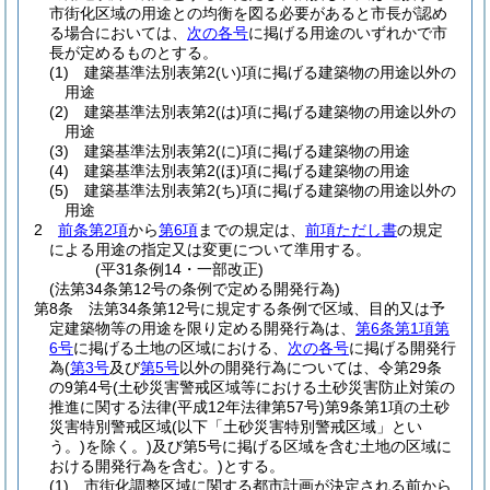
市街化区域の用途との均衡を図る必要があると市長が認め
る場合においては、
次の各号
に掲げる用途のいずれかで市
長が定めるものとする。
(1)
建築基準法別表第2
(い)
項に掲げる建築物の用途以外の
用途
(2)
建築基準法別表第2
(は)
項に掲げる建築物の用途以外の
用途
(3)
建築基準法別表第2
(に)
項に掲げる建築物の用途
(4)
建築基準法別表第2
(ほ)
項に掲げる建築物の用途
(5)
建築基準法別表第2
(ち)
項に掲げる建築物の用途以外の
用途
2
前条第2項
から
第6項
までの規定は、
前項ただし書
の規定
による用途の指定又は変更について準用する。
(平31条例14・一部改正)
(法第34条第12号の条例で定める開発行為)
第8条
法第34条第12号に規定する条例で区域、目的又は予
定建築物等の用途を限り定める開発行為は、
第6条第1項第
6号
に掲げる土地の区域における、
次の各号
に掲げる開発行
為
(
第3号
及び
第5号
以外の開発行為については、令第29条
の9第4号
(土砂災害警戒区域等における土砂災害防止対策の
推進に関する法律
(平成12年法律第57号)
第9条第1項の土砂
災害特別警戒区域
(以下「土砂災害特別警戒区域」とい
う。)
を除く。)
及び第5号に掲げる区域を含む土地の区域に
おける開発行為を含む。)
とする。
(1)
市街化調整区域に関する都市計画が決定される前から