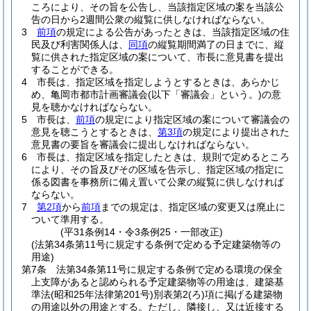
ころにより、その旨を公告し、当該指定区域の案を当該公
告の日から2週間公衆の縦覧に供しなければならない。
3
前項
の規定による公告があったときは、当該指定区域の住
民及び利害関係人は、
同項
の縦覧期間満了の日までに、縦
覧に供された指定区域の案について、市長に意見書を提出
することができる。
4
市長は、指定区域を指定しようとするときは、あらかじ
め、亀岡市都市計画審議会
(以下「審議会」という。)
の意
見を聴かなければならない。
5
市長は、
前項
の規定により指定区域の案について審議会の
意見を聴こうとするときは、
第3項
の規定により提出された
意見書の要旨を審議会に提出しなければならない。
6
市長は、指定区域を指定したときは、規則で定めるところ
により、その旨及びその区域を告示し、指定区域の指定に
係る図書を事務所に備え置いて公衆の縦覧に供しなければ
ならない。
7
第2項
から
前項
までの規定は、指定区域の変更又は廃止に
ついて準用する。
(平31条例14・令3条例25・一部改正)
(法第34条第11号に規定する条例で定める予定建築物等の
用途)
第7条
法第34条第11号に規定する条例で定める環境の保全
上支障があると認められる予定建築物等の用途は、建築基
準法
(昭和25年法律第201号)
別表第2
(ろ)
項に掲げる建築物
の用途以外の用途とする。
ただし、隣接し、又は近接する