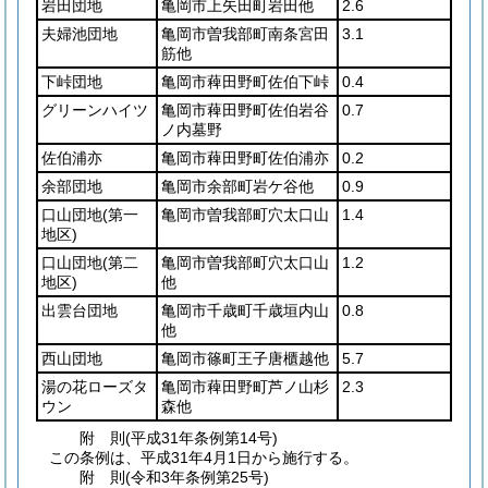
岩田団地
亀岡市上矢田町岩田他
2.6
夫婦池団地
亀岡市曽我部町南条宮田
3.1
筋他
下峠団地
亀岡市薭田野町佐伯下峠
0.4
グリーンハイツ
亀岡市薭田野町佐伯岩谷
0.7
ノ内墓野
佐伯浦亦
亀岡市薭田野町佐伯浦亦
0.2
余部団地
亀岡市余部町岩ケ谷他
0.9
口山団地
(第一
亀岡市曽我部町穴太口山
1.4
地区)
口山団地
(第二
亀岡市曽我部町穴太口山
1.2
地区)
他
出雲台団地
亀岡市千歳町千歳垣内山
0.8
他
西山団地
亀岡市篠町王子唐櫃越他
5.7
湯の花ローズタ
亀岡市薭田野町芦ノ山杉
2.3
ウン
森他
附
則
(平成31年
条例第14号)
この条例は、平成31年4月1日から施行する。
附
則
(令和3年
条例第25号)