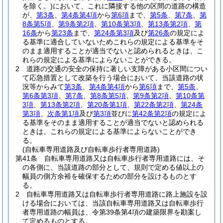
を除く。)
において、これに隣接する他の区間の道路の構造
が、
第3条
、
第4条第4項
から
第6項
まで、
第5条
、
第7条
、
第
8条第5項
、
第9条第2項
、
第10条第3項
、
第13条第2項
、
第
16条
から
第23条
まで、
第24条第3項
及び
第26条
の規定によ
る基準に適合していないためこれらの規定による基準をそ
のまま適用することが適当でないと認められるときは、こ
れらの規定による基準によらないことができる。
2
道路の交通の安全の保持に著しい支障がある小区間につい
て応急措置として改築を行う場合において、当該道路の状
況等からみて
第3条
、
第4条第4項
から
第6項
まで、
第5条
、
第6条第3項
、
第7条
、
第8条第5項
、
第9条第2項
、
第10条第
3項
、
第13条第2項
、
第20条第1項
、
第22条第2項
、
第24条
第3項
、
次条第1項
及び
第3項
並びに
第42条第2項
の規定によ
る基準をそのまま適用することが適当でないと認められる
ときは、これらの規定による基準によらないことができ
る。
(自転車専用道路及び自転車歩行者専用道路)
第41条
自転車専用道路又は自転車歩行者専用道路には、そ
の各側に、当該道路の部分として、規則で定める値以上の
幅員の側方余裕を確保するための部分を設けるものとす
る。
2
自転車専用道路又は自転車歩行者専用道路に路上施設を設
ける場合においては、当該自転車専用道路又は自転車歩行
者専用道路の幅員は、令第39条第4項の建築限界を勘案し
て定めるものとする。