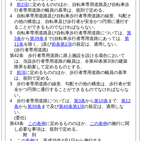
3
前2項
に定めるもののほか、自転車専用道路及び自転車歩
行者専用道路の幅員の基準は、規則で定める。
4
自転車専用道路及び自転車歩行者専用道路の線形、勾配そ
の他の構造は、自転車及び歩行者が安全かつ円滑に通行す
ることができるものでなければならない。
5
自転車専用道路及び自転車歩行者専用道路については、
第
3条
から
第39条
まで
(自転車歩行者専用道路にあっては、
第
11条
を除く。)
及び
前条第1項
の規定は、適用しない。
(歩行者専用道路)
第42条
歩行者専用道路に路上施設を設ける場合において
は、当該歩行者専用道路の幅員は、令第40条第3項の建築
限界を勘案して定めるものとする。
2
前項
に定めるもののほか、歩行者専用道路の幅員の基準
は、規則で定める。
3
歩行者専用道路の線形、勾配その他の構造は、歩行者が安
全かつ円滑に通行することができるものでなければならな
い。
4
歩行者専用道路については、
第3条
から
第10条
まで、
第12
条
から
第39条
まで及び
第40条第1項
の規定は、適用しな
い。
(委任)
第43条
この条例
に定めるもののほか、
この条例
の施行に関
し必要な事項は、規則で定める。
附
則
1
この条例
は、平成25年4月1日から施行する。