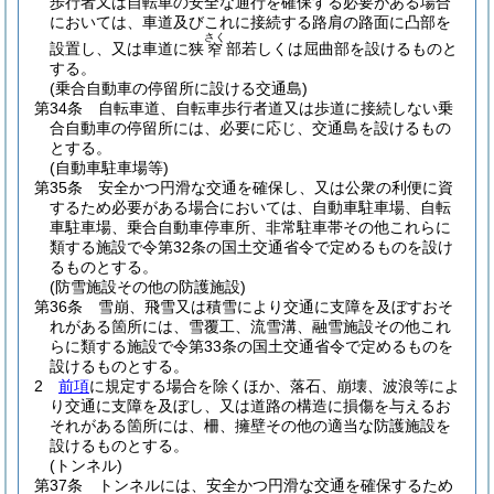
歩行者又は自転車の安全な通行を確保する必要がある場合
においては、車道及びこれに接続する路肩の路面に凸部を
さく
設置し、又は車道に狭
部若しくは屈曲部を設けるものと
窄
する。
(乗合自動車の停留所に設ける交通島)
第34条
自転車道、自転車歩行者道又は歩道に接続しない乗
合自動車の停留所には、必要に応じ、交通島を設けるもの
とする。
(自動車駐車場等)
第35条
安全かつ円滑な交通を確保し、又は公衆の利便に資
するため必要がある場合においては、自動車駐車場、自転
車駐車場、乗合自動車停車所、非常駐車帯その他これらに
類する施設で令第32条の国土交通省令で定めるものを設け
るものとする。
(防雪施設その他の防護施設)
第36条
雪崩、飛雪又は積雪により交通に支障を及ぼすおそ
れがある箇所には、雪覆工、流雪溝、融雪施設その他これ
らに類する施設で令第33条の国土交通省令で定めるものを
設けるものとする。
2
前項
に規定する場合を除くほか、落石、崩壊、波浪等によ
り交通に支障を及ぼし、又は道路の構造に損傷を与えるお
それがある箇所には、柵、擁壁その他の適当な防護施設を
設けるものとする。
(トンネル)
第37条
トンネルには、安全かつ円滑な交通を確保するため