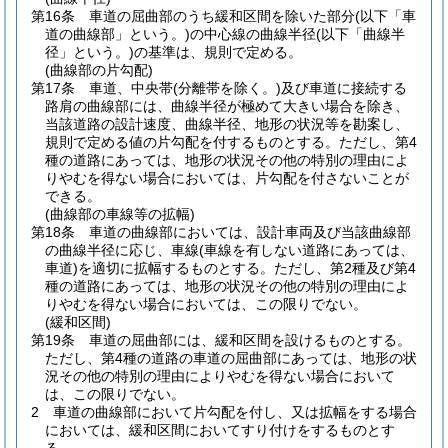
第16条
車道の屈曲部のうち緩和区間を除いた部分
(以下「車
道の曲線部」という。)
の中心線の曲線半径
(以下「曲線半
径」という。)
の基準は、規則で定める。
(曲線部の片勾配)
第17条
車道、中央帯
(分離帯を除く。)
及び車道に接続する
路肩の曲線部には、曲線半径が極めて大きい場合を除き、
当該道路の設計速度、曲線半径、地形の状況等を勘案し、
規則で定める値の片勾配を付するものとする。
ただし、第4
種の道路にあっては、地形の状況その他の特別の理由によ
りやむを得ない場合においては、片勾配を付さないことが
できる。
(曲線部の車線等の拡幅)
第18条
車道の曲線部においては、設計車両及び当該曲線部
の曲線半径に応じ、車線
(車線を有しない道路にあっては、
車道)
を適切に拡幅するものとする。
ただし、第2種及び第4
種の道路にあっては、地形の状況その他の特別の理由によ
りやむを得ない場合においては、この限りでない。
(緩和区間)
第19条
車道の屈曲部には、緩和区間を設けるものとする。
ただし、第4種の道路の車道の屈曲部にあっては、地形の状
況その他の特別の理由によりやむを得ない場合において
は、この限りでない。
2
車道の曲線部において片勾配を付し、又は拡幅をする場合
においては、緩和区間においてすり付けをするものとす