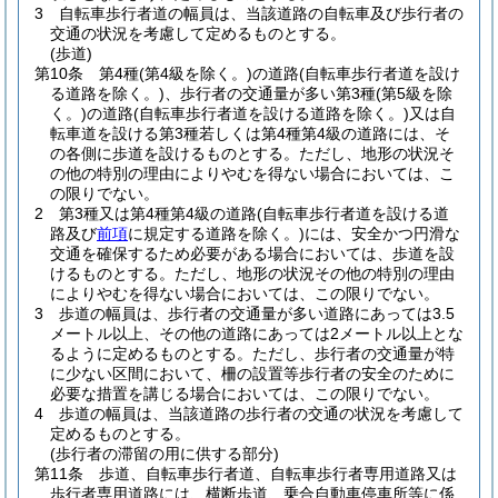
3
自転車歩行者道の幅員は、当該道路の自転車及び歩行者の
交通の状況を考慮して定めるものとする。
(歩道)
第10条
第4種
(第4級を除く。)
の道路
(自転車歩行者道を設け
る道路を除く。)
、歩行者の交通量が多い第3種
(第5級を除
く。)
の道路
(自転車歩行者道を設ける道路を除く。)
又は自
転車道を設ける第3種若しくは第4種第4級の道路には、そ
の各側に歩道を設けるものとする。
ただし、地形の状況そ
の他の特別の理由によりやむを得ない場合においては、こ
の限りでない。
2
第3種又は第4種第4級の道路
(自転車歩行者道を設ける道
路及び
前項
に規定する道路を除く。)
には、安全かつ円滑な
交通を確保するため必要がある場合においては、歩道を設
けるものとする。
ただし、地形の状況その他の特別の理由
によりやむを得ない場合においては、この限りでない。
3
歩道の幅員は、歩行者の交通量が多い道路にあっては3.5
メートル以上、その他の道路にあっては2メートル以上とな
るように定めるものとする。
ただし、歩行者の交通量が特
に少ない区間において、柵の設置等歩行者の安全のために
必要な措置を講じる場合においては、この限りでない。
4
歩道の幅員は、当該道路の歩行者の交通の状況を考慮して
定めるものとする。
(歩行者の滞留の用に供する部分)
第11条
歩道、自転車歩行者道、自転車歩行者専用道路又は
歩行者専用道路には、横断歩道、乗合自動車停車所等に係