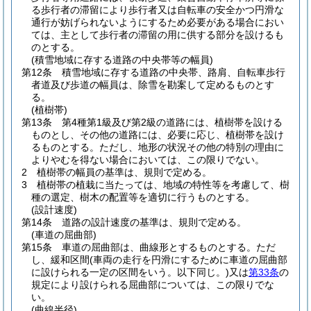
る歩行者の滞留により歩行者又は自転車の安全かつ円滑な
通行が妨げられないようにするため必要がある場合におい
ては、主として歩行者の滞留の用に供する部分を設けるも
のとする。
(積雪地域に存する道路の中央帯等の幅員)
第12条
積雪地域に存する道路の中央帯、路肩、自転車歩行
者道及び歩道の幅員は、除雪を勘案して定めるものとす
る。
(植樹帯)
第13条
第4種第1級及び第2級の道路には、植樹帯を設ける
ものとし、その他の道路には、必要に応じ、植樹帯を設け
るものとする。
ただし、地形の状況その他の特別の理由に
よりやむを得ない場合においては、この限りでない。
2
植樹帯の幅員の基準は、規則で定める。
3
植樹帯の植栽に当たっては、地域の特性等を考慮して、樹
種の選定、樹木の配置等を適切に行うものとする。
(設計速度)
第14条
道路の設計速度の基準は、規則で定める。
(車道の屈曲部)
第15条
車道の屈曲部は、曲線形とするものとする。
ただ
し、緩和区間
(車両の走行を円滑にするために車道の屈曲部
に設けられる一定の区間をいう。以下同じ。)
又は
第33条
の
規定により設けられる屈曲部については、この限りでな
い。
(曲線半径)