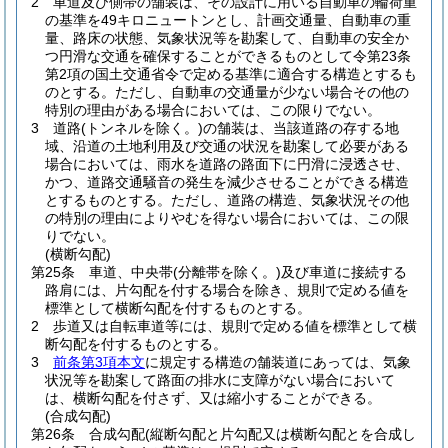
2
車道及び側帯の舗装は、その設計に用いる自動車の輪荷重
の基準を49キロニュートンとし、計画交通量、自動車の重
量、路床の状態、気象状況等を勘案して、自動車の安全か
つ円滑な交通を確保することができるものとして令第23条
第2項の国土交通省令で定める基準に適合する構造とするも
のとする。
ただし、自動車の交通量が少ない場合その他の
特別の理由がある場合においては、この限りでない。
3
道路
(トンネルを除く。)
の舗装は、当該道路の存する地
域、沿道の土地利用及び交通の状況を勘案して必要がある
場合においては、雨水を道路の路面下に円滑に浸透させ、
かつ、道路交通騒音の発生を減少させることができる構造
とするものとする。
ただし、道路の構造、気象状況その他
の特別の理由によりやむを得ない場合においては、この限
りでない。
(横断勾配)
第25条
車道、中央帯
(分離帯を除く。)
及び車道に接続する
路肩には、片勾配を付する場合を除き、規則で定める値を
標準として横断勾配を付するものとする。
2
歩道又は自転車道等には、規則で定める値を標準として横
断勾配を付するものとする。
3
前条第3項本文
に規定する構造の舗装道にあっては、気象
状況等を勘案して路面の排水に支障がない場合において
は、横断勾配を付さず、又は縮小することができる。
(合成勾配)
第26条
合成勾配
(縦断勾配と片勾配又は横断勾配とを合成し