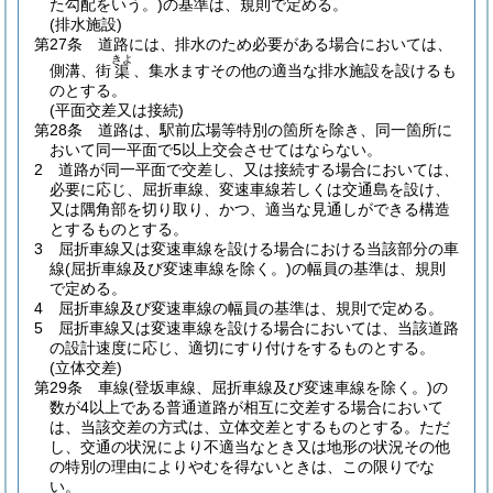
た勾配をいう。)
の基準は、規則で定める。
(排水施設)
第27条
道路には、排水のため必要がある場合においては、
きよ
側溝、街
、集水ますその他の適当な排水施設を設けるも
渠
のとする。
(平面交差又は接続)
第28条
道路は、駅前広場等特別の箇所を除き、同一箇所に
おいて同一平面で5以上交会させてはならない。
2
道路が同一平面で交差し、又は接続する場合においては、
必要に応じ、屈折車線、変速車線若しくは交通島を設け、
又は隅角部を切り取り、かつ、適当な見通しができる構造
とするものとする。
3
屈折車線又は変速車線を設ける場合における当該部分の車
線
(屈折車線及び変速車線を除く。)
の幅員の基準は、規則
で定める。
4
屈折車線及び変速車線の幅員の基準は、規則で定める。
5
屈折車線又は変速車線を設ける場合においては、当該道路
の設計速度に応じ、適切にすり付けをするものとする。
(立体交差)
第29条
車線
(登坂車線、屈折車線及び変速車線を除く。)
の
数が4以上である普通道路が相互に交差する場合において
は、当該交差の方式は、立体交差とするものとする。
ただ
し、交通の状況により不適当なとき又は地形の状況その他
の特別の理由によりやむを得ないときは、この限りでな
い。