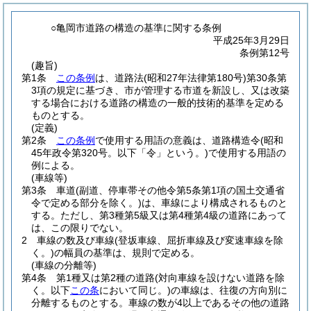
○亀岡市道路の構造の基準に関する条例
平成25年3月29日
条例第12号
(趣旨)
第1条
この条例
は、道路法
(昭和27年法律第180号)
第30条第
3項の規定に基づき、市が管理する市道を新設し、又は改築
する場合における道路の構造の一般的技術的基準を定める
ものとする。
(定義)
第2条
この条例
で使用する用語の意義は、道路構造令
(昭和
45年政令第320号。以下「令」という。)
で使用する用語の
例による。
(車線等)
第3条
車道
(副道、停車帯その他令第5条第1項の国土交通省
令で定める部分を除く。)
は、車線により構成されるものと
する。
ただし、第3種第5級又は第4種第4級の道路にあって
は、この限りでない。
2
車線の数及び車線
(登坂車線、屈折車線及び変速車線を除
く。)
の幅員の基準は、規則で定める。
(車線の分離等)
第4条
第1種又は第2種の道路
(対向車線を設けない道路を除
く。以下
この条
において同じ。)
の車線は、往復の方向別に
分離するものとする。
車線の数が4以上であるその他の道路