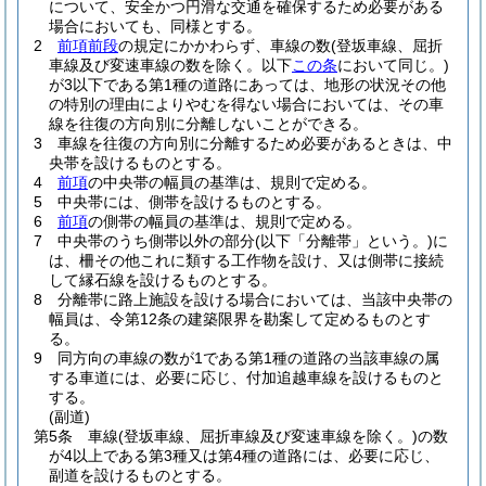
について、安全かつ円滑な交通を確保するため必要がある
場合においても、同様とする。
2
前項前段
の規定にかかわらず、車線の数
(登坂車線、屈折
車線及び変速車線の数を除く。以下
この条
において同じ。)
が3以下である第1種の道路にあっては、地形の状況その他
の特別の理由によりやむを得ない場合においては、その車
線を往復の方向別に分離しないことができる。
3
車線を往復の方向別に分離するため必要があるときは、中
央帯を設けるものとする。
4
前項
の中央帯の幅員の基準は、規則で定める。
5
中央帯には、側帯を設けるものとする。
6
前項
の側帯の幅員の基準は、規則で定める。
7
中央帯のうち側帯以外の部分
(以下「分離帯」という。)
に
は、柵その他これに類する工作物を設け、又は側帯に接続
して縁石線を設けるものとする。
8
分離帯に路上施設を設ける場合においては、当該中央帯の
幅員は、令第12条の建築限界を勘案して定めるものとす
る。
9
同方向の車線の数が1である第1種の道路の当該車線の属
する車道には、必要に応じ、付加追越車線を設けるものと
する。
(副道)
第5条
車線
(登坂車線、屈折車線及び変速車線を除く。)
の数
が4以上である第3種又は第4種の道路には、必要に応じ、
副道を設けるものとする。