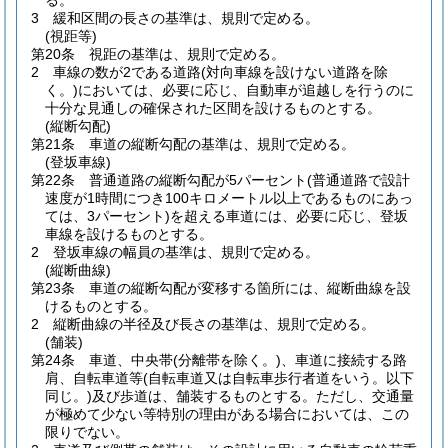
る。
3
緩和区間の長さの基準は、規則で定める。
(視距等)
第20条
視距の基準は、規則で定める。
2
車線の数が2である道路
(対向車線を設けない道路を除
く。)
においては、必要に応じ、自動車が追越しを行うのに
十分な見通しの確保された区間を設けるものとする。
(縦断勾配)
第21条
車道の縦断勾配の基準は、規則で定める。
(登坂車線)
第22条
普通道路の縦断勾配が5パーセント
(普通道路で設計
速度が1時間につき100キロメートル以上であるものにあっ
ては、3パーセント)
を超える車道には、必要に応じ、登坂
車線を設けるものとする。
2
登坂車線の幅員の基準は、規則で定める。
(縦断曲線)
第23条
車道の縦断勾配が変移する箇所には、縦断曲線を設
けるものとする。
2
縦断曲線の半径及び長さの基準は、規則で定める。
(舗装)
第24条
車道、中央帯
(分離帯を除く。)
、車道に接続する路
肩、自転車道等
(自転車道又は自転車歩行者道をいう。以下
同じ。)
及び歩道は、舗装するものとする。
ただし、交通量
が極めて少ない等特別の理由がある場合においては、この
限りでない。