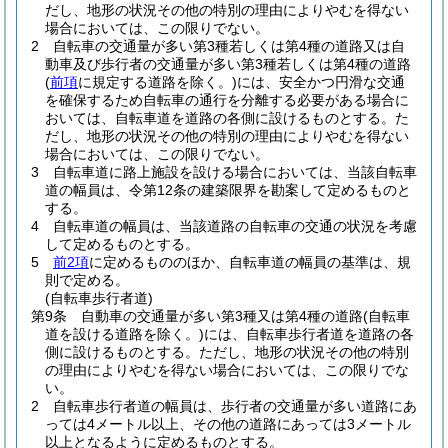
だし、地形の状況その他の特別の理由によりやむを得ない
場合においては、この限りでない。
2
自転車の交通量が多い第3種若しくは第4種の道路又は自
動車及び歩行者の交通量が多い第3種若しくは第4種の道路
(
前項
に規定する道路を除く。)
には、安全かつ円滑な交通
を確保するため自転車の通行を分離する必要がある場合に
おいては、自転車道を道路の各側に設けるものとする。
た
だし、地形の状況その他の特別の理由によりやむを得ない
場合においては、この限りでない。
3
自転車道に路上施設を設ける場合においては、当該自転車
道の幅員は、令第12条の建築限界を勘案して定めるものと
する。
4
自転車道の幅員は、当該道路の自転車の交通の状況を考慮
して定めるものとする。
5
前2項
に定めるもののほか、自転車道の幅員の基準は、規
則で定める。
(自転車歩行者道)
第9条
自動車の交通量が多い第3種又は第4種の道路
(自転車
道を設ける道路を除く。)
には、自転車歩行者道を道路の各
側に設けるものとする。
ただし、地形の状況その他の特別
の理由によりやむを得ない場合においては、この限りでな
い。
2
自転車歩行者道の幅員は、歩行者の交通量が多い道路にあ
っては4メートル以上、その他の道路にあっては3メートル
以上となるように定めるものとする。