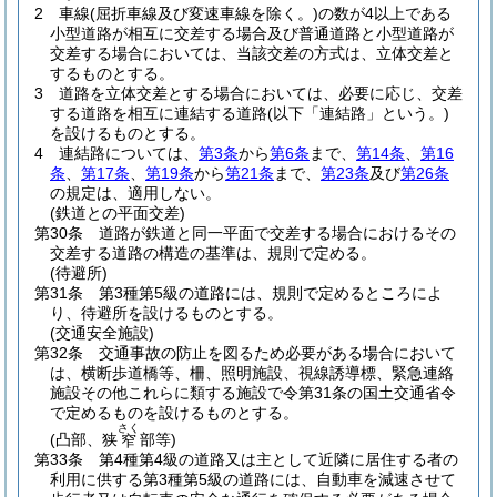
2
車線
(屈折車線及び変速車線を除く。)
の数が4以上である
小型道路が相互に交差する場合及び普通道路と小型道路が
交差する場合においては、当該交差の方式は、立体交差と
するものとする。
3
道路を立体交差とする場合においては、必要に応じ、交差
する道路を相互に連結する道路
(以下「連結路」という。)
を設けるものとする。
4
連結路については、
第3条
から
第6条
まで、
第14条
、
第16
条
、
第17条
、
第19条
から
第21条
まで、
第23条
及び
第26条
の規定は、適用しない。
(鉄道との平面交差)
第30条
道路が鉄道と同一平面で交差する場合におけるその
交差する道路の構造の基準は、規則で定める。
(待避所)
第31条
第3種第5級の道路には、規則で定めるところによ
り、待避所を設けるものとする。
(交通安全施設)
第32条
交通事故の防止を図るため必要がある場合において
は、横断歩道橋等、柵、照明施設、視線誘導標、緊急連絡
施設その他これらに類する施設で令第31条の国土交通省令
で定めるものを設けるものとする。
さく
(凸部、狭
部等)
窄
第33条
第4種第4級の道路又は主として近隣に居住する者の
利用に供する第3種第5級の道路には、自動車を減速させて