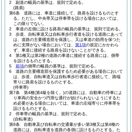
2
副道の幅員の基準は、規則で定める。
(路肩)
第6条
道路には、車道に接続して、路肩を設けるものとす
る。
ただし、中央帯又は停車帯を設ける場合においては、
この限りでない。
2
車道の左側に設ける路肩の幅員の基準は、規則で定める。
3
歩道、自転車道又は自転車歩行者道を設ける道路にあって
は、道路の主要構造部を保護し、又は車道の効用を保つた
めに支障がない場合においては、
第1項
の規定にかかわら
ず、車道に接続する路肩を設けないことができる。
4
第1種又は第2種の道路の車道に接続する路肩には、側帯
を設けるものとする。
5
前項
の側帯の幅員の基準は、規則で定める。
6
道路の主要構造部を保護するため必要がある場合において
は、歩道、自転車道又は自転車歩行者道に接続して、路端
寄りに路肩を設けるものとする。
(停車帯)
第7条
第4種
(第4級を除く。)
の道路には、自動車の停車によ
り車両の安全かつ円滑な通行が妨げられないようにするた
め必要がある場合においては、車道の左端寄りに停車帯を
設けるものとする。
2
停車帯の幅員の基準は、規則で定める。
(自転車道)
第8条
自動車及び自転車の交通量が多い第3種又は第4種の
道路には、自転車道を道路の各側に設けるものとする。
た