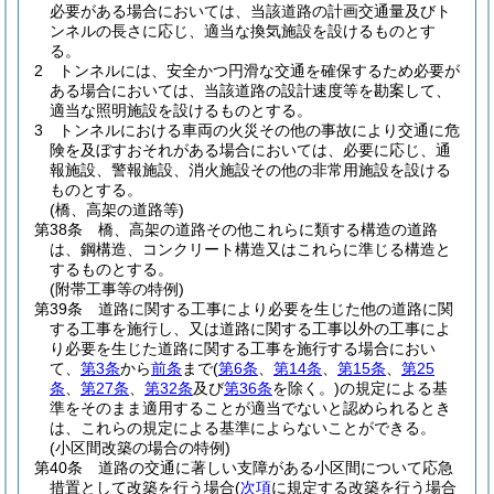
必要がある場合においては、当該道路の計画交通量及びト
ンネルの長さに応じ、適当な換気施設を設けるものとす
る。
2
トンネルには、安全かつ円滑な交通を確保するため必要が
ある場合においては、当該道路の設計速度等を勘案して、
適当な照明施設を設けるものとする。
3
トンネルにおける車両の火災その他の事故により交通に危
険を及ぼすおそれがある場合においては、必要に応じ、通
報施設、警報施設、消火施設その他の非常用施設を設ける
ものとする。
(橋、高架の道路等)
第38条
橋、高架の道路その他これらに類する構造の道路
は、鋼構造、コンクリート構造又はこれらに準じる構造と
するものとする。
(附帯工事等の特例)
第39条
道路に関する工事により必要を生じた他の道路に関
する工事を施行し、又は道路に関する工事以外の工事によ
り必要を生じた道路に関する工事を施行する場合におい
て、
第3条
から
前条
まで
(
第6条
、
第14条
、
第15条
、
第25
条
、
第27条
、
第32条
及び
第36条
を除く。)
の規定による基
準をそのまま適用することが適当でないと認められるとき
は、これらの規定による基準によらないことができる。
(小区間改築の場合の特例)
第40条
道路の交通に著しい支障がある小区間について応急
措置として改築を行う場合
(
次項
に規定する改築を行う場合