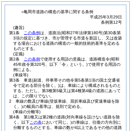
○亀岡市道路の構造の基準に関する条例
平成25年3月29日
条例第12号
(趣旨)
第1条
この条例
は、道路法
(昭和27年法律第180号)
第30条第
3項の規定に基づき、市が管理する市道を新設し、又は改築
する場合における道路の構造の一般的技術的基準を定める
ものとする。
(定義)
第2条
この条例
で使用する用語の意義は、道路構造令
(昭和
45年政令第320号。以下「令」という。)
で使用する用語の
例による。
(車線等)
第3条
車道
(副道、停車帯その他令第5条第1項の国土交通省
令で定める部分を除く。)
は、車線により構成されるものと
する。
ただし、第3種第5級又は第4種第4級の道路にあって
は、この限りでない。
2
車線の数及び車線
(登坂車線、屈折車線及び変速車線を除
く。)
の幅員の基準は、規則で定める。
(車線の分離等)
第4条
第1種又は第2種の道路
(対向車線を設けない道路を除
く。以下
この条
において同じ。)
の車線は、往復の方向別に
分離するものとする。
車線の数が4以上であるその他の道路