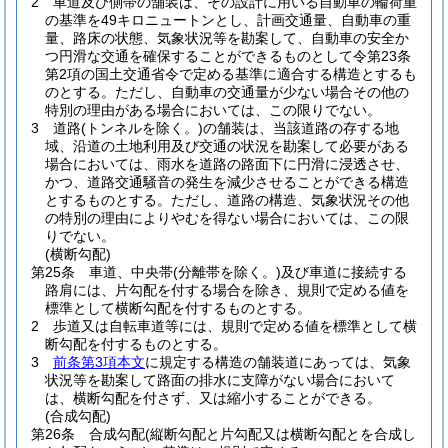
2
車道及び側帯の舗装は、その設計に用いる自動車の輪荷重
の基準を49キロニュートンとし、計画交通量、自動車の重
量、路床の状態、気象状況等を勘案して、自動車の安全か
つ円滑な交通を確保することができるものとして令第23条
第2項の国土交通省令で定める基準に適合する構造とするも
のとする。
ただし、自動車の交通量が少ない場合その他の
特別の理由がある場合においては、この限りでない。
3
道路
(トンネルを除く。)
の舗装は、当該道路の存する地
域、沿道の土地利用及び交通の状況を勘案して必要がある
場合においては、雨水を道路の路面下に円滑に浸透させ、
かつ、道路交通騒音の発生を減少させることができる構造
とするものとする。
ただし、道路の構造、気象状況その他
の特別の理由によりやむを得ない場合においては、この限
りでない。
(横断勾配)
第25条
車道、中央帯
(分離帯を除く。)
及び車道に接続する
路肩には、片勾配を付する場合を除き、規則で定める値を
標準として横断勾配を付するものとする。
2
歩道又は自転車道等には、規則で定める値を標準として横
断勾配を付するものとする。
3
前条第3項本文
に規定する構造の舗装道にあっては、気象
状況等を勘案して路面の排水に支障がない場合において
は、横断勾配を付さず、又は縮小することができる。
(合成勾配)
第26条
合成勾配
(縦断勾配と片勾配又は横断勾配とを合成し