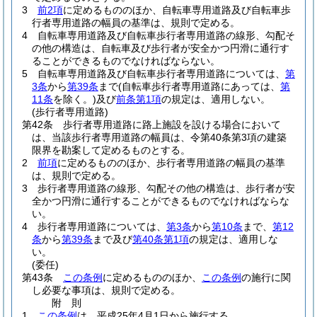
3
前2項
に定めるもののほか、自転車専用道路及び自転車歩
行者専用道路の幅員の基準は、規則で定める。
4
自転車専用道路及び自転車歩行者専用道路の線形、勾配そ
の他の構造は、自転車及び歩行者が安全かつ円滑に通行す
ることができるものでなければならない。
5
自転車専用道路及び自転車歩行者専用道路については、
第
3条
から
第39条
まで
(自転車歩行者専用道路にあっては、
第
11条
を除く。)
及び
前条第1項
の規定は、適用しない。
(歩行者専用道路)
第42条
歩行者専用道路に路上施設を設ける場合において
は、当該歩行者専用道路の幅員は、令第40条第3項の建築
限界を勘案して定めるものとする。
2
前項
に定めるもののほか、歩行者専用道路の幅員の基準
は、規則で定める。
3
歩行者専用道路の線形、勾配その他の構造は、歩行者が安
全かつ円滑に通行することができるものでなければならな
い。
4
歩行者専用道路については、
第3条
から
第10条
まで、
第12
条
から
第39条
まで及び
第40条第1項
の規定は、適用しな
い。
(委任)
第43条
この条例
に定めるもののほか、
この条例
の施行に関
し必要な事項は、規則で定める。
附
則
1
この条例
は、平成25年4月1日から施行する。