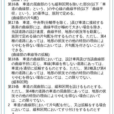
第16条
車道の屈曲部のうち緩和区間を除いた部分
(以下「車
道の曲線部」という。)
の中心線の曲線半径
(以下「曲線半
径」という。)
の基準は、規則で定める。
(曲線部の片勾配)
第17条
車道、中央帯
(分離帯を除く。)
及び車道に接続する
路肩の曲線部には、曲線半径が極めて大きい場合を除き、
当該道路の設計速度、曲線半径、地形の状況等を勘案し、
規則で定める値の片勾配を付するものとする。
ただし、第4
種の道路にあっては、地形の状況その他の特別の理由によ
りやむを得ない場合においては、片勾配を付さないことが
できる。
(曲線部の車線等の拡幅)
第18条
車道の曲線部においては、設計車両及び当該曲線部
の曲線半径に応じ、車線
(車線を有しない道路にあっては、
車道)
を適切に拡幅するものとする。
ただし、第2種及び第4
種の道路にあっては、地形の状況その他の特別の理由によ
りやむを得ない場合においては、この限りでない。
(緩和区間)
第19条
車道の屈曲部には、緩和区間を設けるものとする。
ただし、第4種の道路の車道の屈曲部にあっては、地形の状
況その他の特別の理由によりやむを得ない場合において
は、この限りでない。
2
車道の曲線部において片勾配を付し、又は拡幅をする場合
においては、緩和区間においてすり付けをするものとす