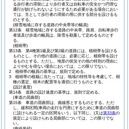
る歩行者の滞留により歩行者又は自転車の安全かつ円滑な
通行が妨げられないようにするため必要がある場合におい
ては、主として歩行者の滞留の用に供する部分を設けるも
のとする。
(積雪地域に存する道路の中央帯等の幅員)
第12条
積雪地域に存する道路の中央帯、路肩、自転車歩行
者道及び歩道の幅員は、除雪を勘案して定めるものとす
る。
(植樹帯)
第13条
第4種第1級及び第2級の道路には、植樹帯を設ける
ものとし、その他の道路には、必要に応じ、植樹帯を設け
るものとする。
ただし、地形の状況その他の特別の理由に
よりやむを得ない場合においては、この限りでない。
2
植樹帯の幅員の基準は、規則で定める。
3
植樹帯の植栽に当たっては、地域の特性等を考慮して、樹
種の選定、樹木の配置等を適切に行うものとする。
(設計速度)
第14条
道路の設計速度の基準は、規則で定める。
(車道の屈曲部)
第15条
車道の屈曲部は、曲線形とするものとする。
ただ
し、緩和区間
(車両の走行を円滑にするために車道の屈曲部
に設けられる一定の区間をいう。以下同じ。)
又は
第33条
の
規定により設けられる屈曲部については、この限りでな
い。
(曲線半径)