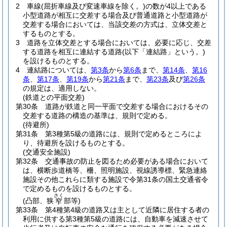
2
車線
(屈折車線及び変速車線を除く。)
の数が4以上である
小型道路が相互に交差する場合及び普通道路と小型道路が
交差する場合においては、当該交差の方式は、立体交差と
するものとする。
3
道路を立体交差とする場合においては、必要に応じ、交差
する道路を相互に連結する道路
(以下「連結路」という。)
を設けるものとする。
4
連結路については、
第3条
から
第6条
まで、
第14条
、
第16
条
、
第17条
、
第19条
から
第21条
まで、
第23条
及び
第26条
の規定は、適用しない。
(鉄道との平面交差)
第30条
道路が鉄道と同一平面で交差する場合におけるその
交差する道路の構造の基準は、規則で定める。
(待避所)
第31条
第3種第5級の道路には、規則で定めるところによ
り、待避所を設けるものとする。
(交通安全施設)
第32条
交通事故の防止を図るため必要がある場合において
は、横断歩道橋等、柵、照明施設、視線誘導標、緊急連絡
施設その他これらに類する施設で令第31条の国土交通省令
で定めるものを設けるものとする。
さく
(凸部、狭
部等)
窄
第33条
第4種第4級の道路又は主として近隣に居住する者の
利用に供する第3種第5級の道路には、自動車を減速させて