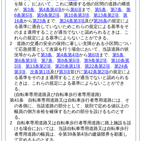
を除く。)
において、これに隣接する他の区間の道路の構造
が、
第3条
、
第4条第4項
から
第6項
まで、
第5条
、
第7条
、
第
8条第5項
、
第9条第2項
、
第10条第3項
、
第13条第2項
、
第
16条
から
第23条
まで、
第24条第3項
及び
第26条
の規定によ
る基準に適合していないためこれらの規定による基準をそ
のまま適用することが適当でないと認められるときは、こ
れらの規定による基準によらないことができる。
2
道路の交通の安全の保持に著しい支障がある小区間につい
て応急措置として改築を行う場合において、当該道路の状
況等からみて
第3条
、
第4条第4項
から
第6項
まで、
第5条
、
第6条第3項
、
第7条
、
第8条第5項
、
第9条第2項
、
第10条第
3項
、
第13条第2項
、
第20条第1項
、
第22条第2項
、
第24条
第3項
、
次条第1項
及び
第3項
並びに
第42条第2項
の規定によ
る基準をそのまま適用することが適当でないと認められる
ときは、これらの規定による基準によらないことができ
る。
(自転車専用道路及び自転車歩行者専用道路)
第41条
自転車専用道路又は自転車歩行者専用道路には、そ
の各側に、当該道路の部分として、規則で定める値以上の
幅員の側方余裕を確保するための部分を設けるものとす
る。
2
自転車専用道路又は自転車歩行者専用道路に路上施設を設
ける場合においては、当該自転車専用道路又は自転車歩行
者専用道路の幅員は、令第39条第4項の建築限界を勘案し
て定めるものとする。