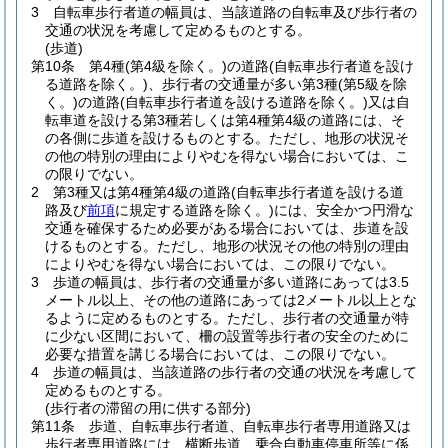
3
自転車歩行者道の幅員は、当該道路の自転車及び歩行者の
交通の状況を考慮して定めるものとする。
(歩道)
第10条
第4種
(第4級を除く。)
の道路
(自転車歩行者道を設け
る道路を除く。)
、歩行者の交通量が多い第3種
(第5級を除
く。)
の道路
(自転車歩行者道を設ける道路を除く。)
又は自
転車道を設ける第3種若しくは第4種第4級の道路には、そ
の各側に歩道を設けるものとする。
ただし、地形の状況そ
の他の特別の理由によりやむを得ない場合においては、こ
の限りでない。
2
第3種又は第4種第4級の道路
(自転車歩行者道を設ける道
路及び
前項
に規定する道路を除く。)
には、安全かつ円滑な
交通を確保するため必要がある場合においては、歩道を設
けるものとする。
ただし、地形の状況その他の特別の理由
によりやむを得ない場合においては、この限りでない。
3
歩道の幅員は、歩行者の交通量が多い道路にあっては3.5
メートル以上、その他の道路にあっては2メートル以上とな
るように定めるものとする。
ただし、歩行者の交通量が特
に少ない区間において、柵の設置等歩行者の安全のために
必要な措置を講じる場合においては、この限りでない。
4
歩道の幅員は、当該道路の歩行者の交通の状況を考慮して
定めるものとする。
(歩行者の滞留の用に供する部分)
第11条
歩道、自転車歩行者道、自転車歩行者専用道路又は
歩行者専用道路には、横断歩道、乗合自動車停車所等に係