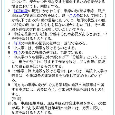
について、安全かつ円滑な交通を確保するため必要がある
場合においても、同様とする。
2
前項前段
の規定にかかわらず、車線の数
(登坂車線、屈折
車線及び変速車線の数を除く。以下
この条
において同じ。)
が3以下である第1種の道路にあっては、地形の状況その他
の特別の理由によりやむを得ない場合においては、その車
線を往復の方向別に分離しないことができる。
3
車線を往復の方向別に分離するため必要があるときは、中
央帯を設けるものとする。
4
前項
の中央帯の幅員の基準は、規則で定める。
5
中央帯には、側帯を設けるものとする。
6
前項
の側帯の幅員の基準は、規則で定める。
7
中央帯のうち側帯以外の部分
(以下「分離帯」という。)
に
は、柵その他これに類する工作物を設け、又は側帯に接続
して縁石線を設けるものとする。
8
分離帯に路上施設を設ける場合においては、当該中央帯の
幅員は、令第12条の建築限界を勘案して定めるものとす
る。
9
同方向の車線の数が1である第1種の道路の当該車線の属
する車道には、必要に応じ、付加追越車線を設けるものと
する。
(副道)
第5条
車線
(登坂車線、屈折車線及び変速車線を除く。)
の数
が4以上である第3種又は第4種の道路には、必要に応じ、
副道を設けるものとする。