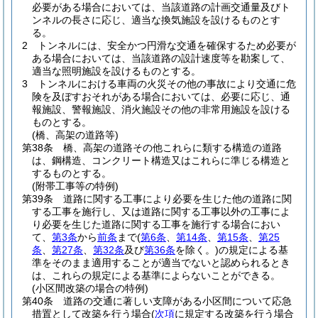
必要がある場合においては、当該道路の計画交通量及びト
ンネルの長さに応じ、適当な換気施設を設けるものとす
る。
2
トンネルには、安全かつ円滑な交通を確保するため必要が
ある場合においては、当該道路の設計速度等を勘案して、
適当な照明施設を設けるものとする。
3
トンネルにおける車両の火災その他の事故により交通に危
険を及ぼすおそれがある場合においては、必要に応じ、通
報施設、警報施設、消火施設その他の非常用施設を設ける
ものとする。
(橋、高架の道路等)
第38条
橋、高架の道路その他これらに類する構造の道路
は、鋼構造、コンクリート構造又はこれらに準じる構造と
するものとする。
(附帯工事等の特例)
第39条
道路に関する工事により必要を生じた他の道路に関
する工事を施行し、又は道路に関する工事以外の工事によ
り必要を生じた道路に関する工事を施行する場合におい
て、
第3条
から
前条
まで
(
第6条
、
第14条
、
第15条
、
第25
条
、
第27条
、
第32条
及び
第36条
を除く。)
の規定による基
準をそのまま適用することが適当でないと認められるとき
は、これらの規定による基準によらないことができる。
(小区間改築の場合の特例)
第40条
道路の交通に著しい支障がある小区間について応急
措置として改築を行う場合
(
次項
に規定する改築を行う場合