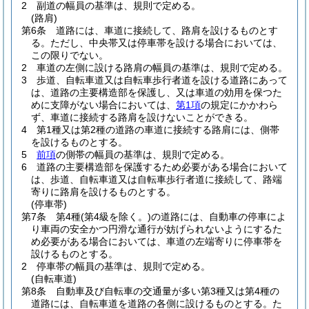
2
副道の幅員の基準は、規則で定める。
(路肩)
第6条
道路には、車道に接続して、路肩を設けるものとす
る。
ただし、中央帯又は停車帯を設ける場合においては、
この限りでない。
2
車道の左側に設ける路肩の幅員の基準は、規則で定める。
3
歩道、自転車道又は自転車歩行者道を設ける道路にあって
は、道路の主要構造部を保護し、又は車道の効用を保つた
めに支障がない場合においては、
第1項
の規定にかかわら
ず、車道に接続する路肩を設けないことができる。
4
第1種又は第2種の道路の車道に接続する路肩には、側帯
を設けるものとする。
5
前項
の側帯の幅員の基準は、規則で定める。
6
道路の主要構造部を保護するため必要がある場合において
は、歩道、自転車道又は自転車歩行者道に接続して、路端
寄りに路肩を設けるものとする。
(停車帯)
第7条
第4種
(第4級を除く。)
の道路には、自動車の停車によ
り車両の安全かつ円滑な通行が妨げられないようにするた
め必要がある場合においては、車道の左端寄りに停車帯を
設けるものとする。
2
停車帯の幅員の基準は、規則で定める。
(自転車道)
第8条
自動車及び自転車の交通量が多い第3種又は第4種の
道路には、自転車道を道路の各側に設けるものとする。
た