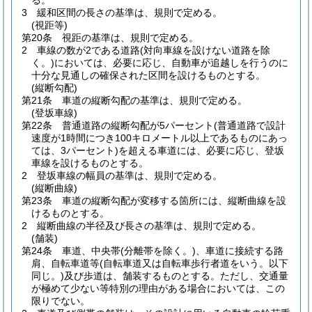
る。
3
緩和区間の長さの基準は、規則で定める。
(視距等)
第20条
視距の基準は、規則で定める。
2
車線の数が2である道路
(対向車線を設けない道路を除
く。)
においては、必要に応じ、自動車が追越しを行うのに
十分な見通しの確保された区間を設けるものとする。
(縦断勾配)
第21条
車道の縦断勾配の基準は、規則で定める。
(登坂車線)
第22条
普通道路の縦断勾配が5パーセント
(普通道路で設計
速度が1時間につき100キロメートル以上であるものにあっ
ては、3パーセント)
を超える車道には、必要に応じ、登坂
車線を設けるものとする。
2
登坂車線の幅員の基準は、規則で定める。
(縦断曲線)
第23条
車道の縦断勾配が変移する箇所には、縦断曲線を設
けるものとする。
2
縦断曲線の半径及び長さの基準は、規則で定める。
(舗装)
第24条
車道、中央帯
(分離帯を除く。)
、車道に接続する路
肩、自転車道等
(自転車道又は自転車歩行者道をいう。以下
同じ。)
及び歩道は、舗装するものとする。
ただし、交通量
が極めて少ない等特別の理由がある場合においては、この
限りでない。