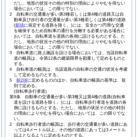
だし、地形の状況その他の特別の理由によりやむを得ない
場合においては、この限りでない。
2
自転車の交通量が多い第3種若しくは第4種の道路又は自
動車及び歩行者の交通量が多い第3種若しくは第4種の道路
(
前項
に規定する道路を除く。)
には、安全かつ円滑な交通
を確保するため自転車の通行を分離する必要がある場合に
おいては、自転車道を道路の各側に設けるものとする。
た
だし、地形の状況その他の特別の理由によりやむを得ない
場合においては、この限りでない。
3
自転車道に路上施設を設ける場合においては、当該自転車
道の幅員は、令第12条の建築限界を勘案して定めるものと
する。
4
自転車道の幅員は、当該道路の自転車の交通の状況を考慮
して定めるものとする。
5
前2項
に定めるもののほか、自転車道の幅員の基準は、規
則で定める。
(自転車歩行者道)
第9条
自動車の交通量が多い第3種又は第4種の道路
(自転車
道を設ける道路を除く。)
には、自転車歩行者道を道路の各
側に設けるものとする。
ただし、地形の状況その他の特別
の理由によりやむを得ない場合においては、この限りでな
い。
2
自転車歩行者道の幅員は、歩行者の交通量が多い道路にあ
っては4メートル以上、その他の道路にあっては3メートル
以上となるように定めるものとする。