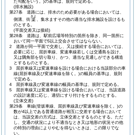
た勾配をいう。)
の基準は、規則で定める。
(排水施設)
第27条
道路には、排水のため必要がある場合においては、
きよ
側溝、街
、集水ますその他の適当な排水施設を設けるも
渠
のとする。
(平面交差又は接続)
第28条
道路は、駅前広場等特別の箇所を除き、同一箇所に
おいて同一平面で5以上交会させてはならない。
2
道路が同一平面で交差し、又は接続する場合においては、
必要に応じ、屈折車線、変速車線若しくは交通島を設け、
又は隅角部を切り取り、かつ、適当な見通しができる構造
とするものとする。
3
屈折車線又は変速車線を設ける場合における当該部分の車
線
(屈折車線及び変速車線を除く。)
の幅員の基準は、規則
で定める。
4
屈折車線及び変速車線の幅員の基準は、規則で定める。
5
屈折車線又は変速車線を設ける場合においては、当該道路
の設計速度に応じ、適切にすり付けをするものとする。
(立体交差)
第29条
車線
(登坂車線、屈折車線及び変速車線を除く。)
の
数が4以上である普通道路が相互に交差する場合において
は、当該交差の方式は、立体交差とするものとする。
ただ
し、交通の状況により不適当なとき又は地形の状況その他
の特別の理由によりやむを得ないときは、この限りでな
い。