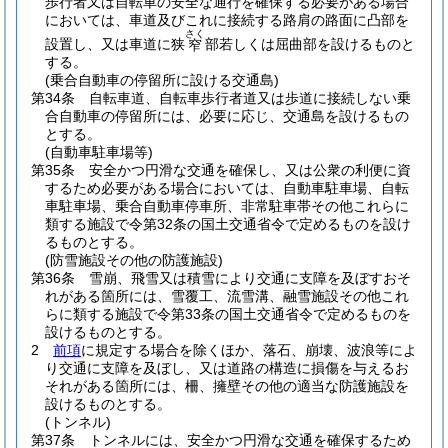
歩行者又は自転車の安全な通行を確保する必要がある場合
においては、車道及びこれに接続する路肩の路面に凸部を
さく
設置し、又は車道に狭
部若しくは屈曲部を設けるものと
窄
する。
(乗合自動車の停留所に設ける交通島)
第34条
自転車道、自転車歩行者道又は歩道に接続しない乗
合自動車の停留所には、必要に応じ、交通島を設けるもの
とする。
(自動車駐車場等)
第35条
安全かつ円滑な交通を確保し、又は公衆の利便に資
するため必要がある場合においては、自動車駐車場、自転
車駐車場、乗合自動車停車所、非常駐車帯その他これらに
類する施設で令第32条の国土交通省令で定めるものを設け
るものとする。
(防雪施設その他の防護施設)
第36条
雪崩、飛雪又は積雪により交通に支障を及ぼすおそ
れがある箇所には、雪覆工、流雪溝、融雪施設その他これ
らに類する施設で令第33条の国土交通省令で定めるものを
設けるものとする。
2
前項
に規定する場合を除くほか、落石、崩壊、波浪等によ
り交通に支障を及ぼし、又は道路の構造に損傷を与えるお
それがある箇所には、柵、擁壁その他の適当な防護施設を
設けるものとする。
(トンネル)
第37条
トンネルには、安全かつ円滑な交通を確保するため