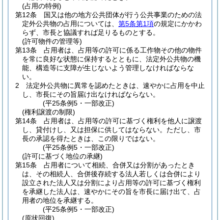
(占用の特例)
第12条
国又は他の地方公共団体が行う公共事業のための法
定外公共物の占用については、
第5条第1項
の規定にかかわ
らず、市長と協議すれば足りるものとする。
(許可物件の管理等)
第13条
占用者は、占用等の許可に係る工作物その他の物件
を常に良好な状態に保持するとともに、法定外公共物の機
能、構造等に支障が生じないよう管理しなければならな
い。
2
法定外公共物に異常を認めたときは、速やかに占用を中止
し、市長にその旨届け出なければならない。
(平25条例5・一部改正)
(権利譲渡の制限)
第14条
占用者は、占用等の許可に基づく権利を他人に譲渡
し、貸付けし、又は担保に供してはならない。
ただし、市
長の承認を得たときは、この限りではない。
(平25条例5・一部改正)
(許可に基づく地位の承継)
第15条
占用者について相続、合併又は分割があったとき
は、その相続人、合併後存続する法人若しくは合併により
設立された法人又は分割により占用等の許可に基づく権利
を承継した法人は、速やかにその旨を市長に届け出て、占
用者の地位を承継する。
(平25条例5・一部改正)
(原状回復)