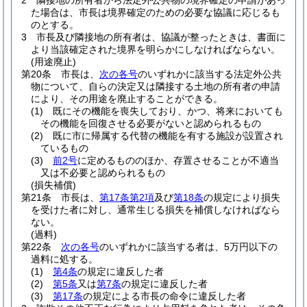
2
隣接地の所有者から法定外公共物の境界確定の申請があっ
た場合は、市長は境界確定のための必要な協議に応じるも
のとする。
3
市長及び隣接地の所有者は、協議が整ったときは、書面に
より当該確定された境界を明らかにしなければならない。
(用途廃止)
第20条
市長は、
次の各号
のいずれかに該当する法定外公共
物について、自らの決定又は隣接する土地の所有者の申請
により、その用途を廃止することができる。
(1)
既にその機能を喪失しており、かつ、将来においても
その機能を回復させる必要がないと認められるもの
(2)
既に市に帰属する代替の機能を有する施設が設置され
ているもの
(3)
前2号
に定めるもののほか、存置させることが不適当
又は不必要と認められるもの
(損失補償)
第21条
市長は、
第17条第2項
及び
第18条
の規定により損失
を受けた者に対し、通常生じる損失を補償しなければなら
ない。
(過料)
第22条
次の各号
のいずれかに該当する者は、5万円以下の
過料に処する。
(1)
第4条
の規定に違反した者
(2)
第5条
又は
第7条
の規定に違反した者
(3)
第17条
の規定による市長の命令に違反した者