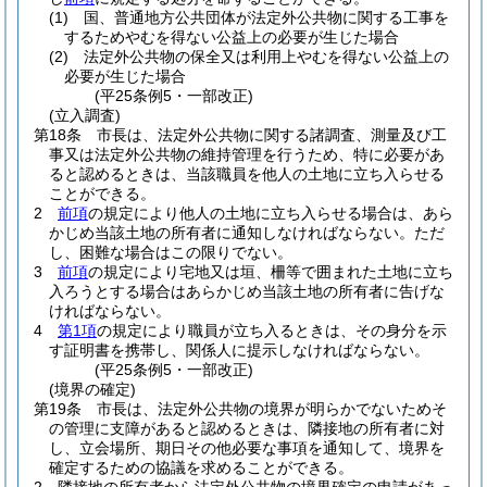
(1)
国、普通地方公共団体が法定外公共物に関する工事を
するためやむを得ない公益上の必要が生じた場合
(2)
法定外公共物の保全又は利用上やむを得ない公益上の
必要が生じた場合
(平25条例5・一部改正)
(立入調査)
第18条
市長は、法定外公共物に関する諸調査、測量及び工
事又は法定外公共物の維持管理を行うため、特に必要があ
ると認めるときは、当該職員を他人の土地に立ち入らせる
ことができる。
2
前項
の規定により他人の土地に立ち入らせる場合は、あら
かじめ当該土地の所有者に通知しなければならない。
ただ
し、困難な場合はこの限りでない。
3
前項
の規定により宅地又は垣、柵等で囲まれた土地に立ち
入ろうとする場合はあらかじめ当該土地の所有者に告げな
ければならない。
4
第1項
の規定により職員が立ち入るときは、その身分を示
す証明書を携帯し、関係人に提示しなければならない。
(平25条例5・一部改正)
(境界の確定)
第19条
市長は、法定外公共物の境界が明らかでないためそ
の管理に支障があると認めるときは、隣接地の所有者に対
し、立会場所、期日その他必要な事項を通知して、境界を
確定するための協議を求めることができる。