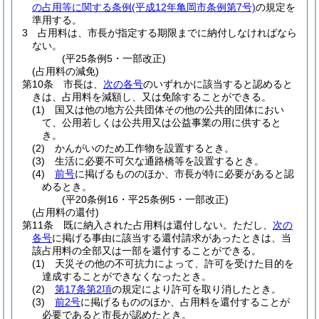
の占用等に関する条例
(平成12年亀岡市条例第7号)
の規定を
準用する。
3
占用料は、市長が指定する期限までに納付しなければなら
ない。
(平25条例5・一部改正)
(占用料の減免)
第10条
市長は、
次の各号
のいずれかに該当すると認めると
きは、占用料を減額し、又は免除することができる。
(1)
国又は他の地方公共団体その他の公共的団体におい
て、公用若しくは公共用又は公益事業の用に供すると
き。
(2)
かんがいのため工作物を設置するとき。
(3)
生活に必要不可欠な通路橋等を設置するとき。
(4)
前号
に掲げるもののほか、市長が特に必要があると認
めるとき。
(平20条例16・平25条例5・一部改正)
(占用料の還付)
第11条
既に納入された占用料は還付しない。
ただし、
次の
各号
に掲げる事由に該当する還付請求があったときは、当
該占用料の全部又は一部を還付することができる。
(1)
天災その他の不可抗力によって、許可を受けた目的を
達成することができなくなったとき。
(2)
第17条第2項
の規定により許可を取り消したとき。
(3)
前2号
に掲げるもののほか、占用料を還付することが
必要であると市長が認めたとき。