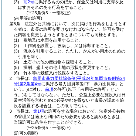
(3)
前2号
に掲げるもののほか、保全又は利用に支障を及
ぼすおそれのある行為をすること。
(平25条例5・一部改正)
(占用等の許可)
第5条
法定外公共物において、次に掲げる行為をしようとす
る者は、市長の許可を受けなければならない。
許可を受け
た内容を変更しようとするときについても同様とする。
(1)
敷地又は水面を占用すること。
(2)
工作物を設置し、改築し、又は除却すること。
(3)
流水を引用すること。
ただし、かんがい用水のための
引用を除く。
(4)
土石その他の産出物を採取すること。
(5)
掘削、盛土その他土地の形状を変更すること。
(6)
竹木等の栽植又は伐採をすること。
2
市長は、
亀岡市暴力団排除条例
(平成24年亀岡市条例第24
号)
第2条第4号
に掲げる暴力団員等
(以下「暴力団員等」と
いう。)
に対し、
前項
の許可
(以下「占用等の許可」とい
う。)
をしてはならない。
ただし、公益上必要な施設又は日
常生活等を営むために必要やむを得ないと市長が認める施
設を設置する場合は、この限りでない。
3
市長は、
第1項
の許可をする場合において、法定外公共物
の管理又は適正な利用のため必要があると認めるときは、
当該許可に条件を付すことができる。
(平25条例5・一部改正)
(許可の期間)