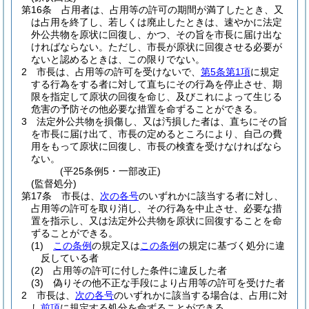
第16条
占用者は、占用等の許可の期間が満了したとき、又
は占用を終了し、若しくは廃止したときは、速やかに法定
外公共物を原状に回復し、かつ、その旨を市長に届け出な
ければならない。
ただし、市長が原状に回復させる必要が
ないと認めるときは、この限りでない。
2
市長は、占用等の許可を受けないで、
第5条第1項
に規定
する行為をする者に対して直ちにその行為を停止させ、期
限を指定して原状の回復を命じ、及びこれによって生じる
危害の予防その他必要な措置を命ずることができる。
3
法定外公共物を損傷し、又は汚損した者は、直ちにその旨
を市長に届け出て、市長の定めるところにより、自己の費
用をもって原状に回復し、市長の検査を受けなければなら
ない。
(平25条例5・一部改正)
(監督処分)
第17条
市長は、
次の各号
のいずれかに該当する者に対し、
占用等の許可を取り消し、その行為を中止させ、必要な措
置を指示し、又は法定外公共物を原状に回復することを命
ずることができる。
(1)
この条例
の規定又は
この条例
の規定に基づく処分に違
反している者
(2)
占用等の許可に付した条件に違反した者
(3)
偽りその他不正な手段により占用等の許可を受けた者
2
市長は、
次の各号
のいずれかに該当する場合は、占用に対
し
前項
に規定する処分を命ずることができる。