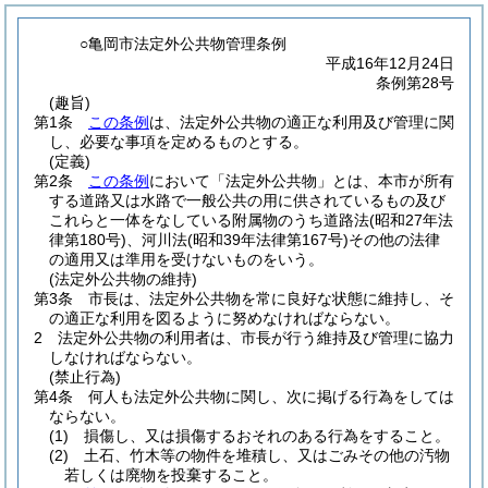
○亀岡市法定外公共物管理条例
平成16年12月24日
条例第28号
(趣旨)
第1条
この条例
は、法定外公共物の適正な利用及び管理に関
し、必要な事項を定めるものとする。
(定義)
第2条
この条例
において「法定外公共物」とは、本市が所有
する道路又は水路で一般公共の用に供されているもの及び
これらと一体をなしている附属物のうち道路法
(昭和27年法
律第180号)
、河川法
(昭和39年法律第167号)
その他の法律
の適用又は準用を受けないものをいう。
(法定外公共物の維持)
第3条
市長は、法定外公共物を常に良好な状態に維持し、そ
の適正な利用を図るように努めなければならない。
2
法定外公共物の利用者は、市長が行う維持及び管理に協力
しなければならない。
(禁止行為)
第4条
何人も法定外公共物に関し、次に掲げる行為をしては
ならない。
(1)
損傷し、又は損傷するおそれのある行為をすること。
(2)
土石、竹木等の物件を堆積し、又はごみその他の汚物
若しくは廃物を投棄すること。