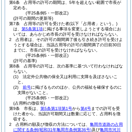
第6条
占用等の許可の期間は、5年を超えない範囲で市長が
定める。
(平25条例5・一部改正)
(許可の期間の更新等)
第7条
占用等の許可を受けた者
(以下「占用者」という。)
は、
第5条第1項
に掲げる事項を変更しようとする場合にお
いては、あらかじめ市長の許可を受けなければならない。
2
占用者は、その許可の期間満了後も引き続き許可を受けよ
うとする場合は、当該占用等の許可の期間満了の日前30日
までに、市長の許可を受けなければならない。
(平25条例5・一部改正)
(許可の基準)
第8条
占用等の許可は、次の基準に基づいて行わなければな
らない。
(1)
法定外公共物の保全又は利用に支障を及ぼさないこ
と。
(2)
前号
に掲げるもののほか、公共の福祉を確保するのに
支障がないこと。
(平25条例5・一部改正)
(占用料の徴収等)
第9条
市長は、
第5条第1項第1号
から
第4号
までの許可を受
けた者から、当該許可期間又は数量に応じて、占用料を徴
収する。
2
占用料の額及び徴収の方法については、
亀岡市道路の占用
に関する条例
(昭和31年亀岡市条例第36号)
及び
亀岡市河川