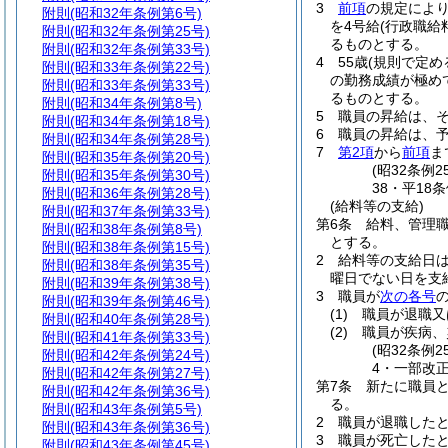
3
前項
の規定によ
附則
(昭和32年条例第6号)
を4号給
(行政職給
附則
(昭和32年条例第25号)
るものとする。
附則
(昭和32年条例第33号)
4
55歳
(規則で定め
附則
(昭和33年条例第22号)
の勤務成績が極め
附則
(昭和33年条例第33号)
るものとする。
附則
(昭和34年条例第8号)
5
職員の昇給は、
附則
(昭和34年条例第18号)
6
職員の昇給は、
附則
(昭和34年条例第28号)
7
第2項
から
前項
ま
附則
(昭和35年条例第20号)
(昭32条例
附則
(昭和35年条例第30号)
38・平18
附則
(昭和36年条例第28号)
(給料等の支給)
附則
(昭和37年条例第33号)
第6条
給料、管理
附則
(昭和38年条例第8号)
とする。
附則
(昭和38年条例第15号)
2
給料等の支給日は
附則
(昭和38年条例第35号)
曜日でない日を支
附則
(昭和39年条例第38号)
3
職員が
次の各号
附則
(昭和39年条例第46号)
(1)
職員が退職又
附則
(昭和40年条例第28号)
(2)
職員が疾病、
附則
(昭和41年条例第33号)
(昭32条例
附則
(昭和42年条例第24号)
4・一部改正
附則
(昭和42年条例第27号)
第7条
新たに職員
附則
(昭和42年条例第36号)
る。
附則
(昭和43年条例第5号)
2
職員が退職した
附則
(昭和43年条例第36号)
3
職員が死亡した
附則
(昭和43年条例第45号)