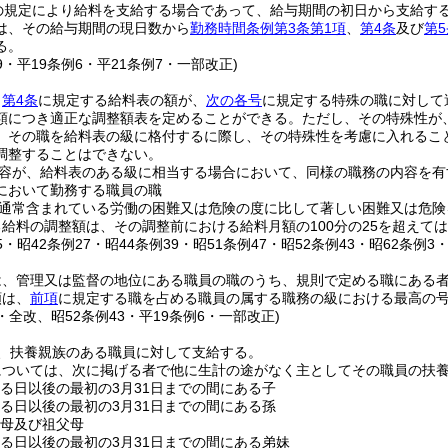
の規定により給料を支給する場合であって、給与期間の初日から支給す
は、その給与期間の現日数から
勤務時間条例第3条第1項
、
第4条
及び
第5
る。
39・平19条例6・平21条例7・一部改正)
、
第4条
に規定する給料表の額が、
次の各号
に規定する特殊の職に対して
額につき適正な調整額表を定めることができる。
ただし、その特殊性が
、その職を給料表の級に格付するに際し、その特殊性を考慮に入れるこ
調整することはできない。
容が、給料表のある級に相当する場合において、同様の職務の内容を有
において勤務する職員の職
通常含まれている労働の困難又は危険の度に比して著しい困難又は危険
給料の調整額は、その調整前における給料月額の100分の25を超えて
25・昭42条例27・昭44条例39・昭51条例47・昭52条例43・昭62条例3
は、管理又は監督の地位にある職員の職のうち、規則で定める職にある
額は、
前項
に規定する職を占める職員の属する職務の級における最高の号給
8・全改、昭52条例43・平19条例6・一部改正)
、扶養親族のある職員に対して支給する。
については、次に掲げる者で他に生計の途がなく主としてその職員の扶
する日以後の最初の3月31日までの間にある子
する日以後の最初の3月31日までの間にある孫
父母及び祖父母
する日以後の最初の3月31日までの間にある弟妹