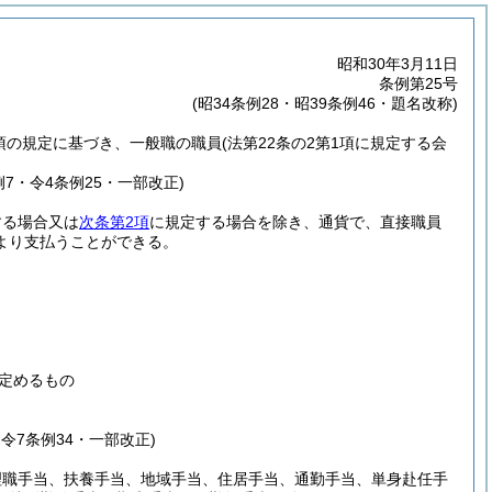
昭和30年3月11日
条例第25号
(昭34条例28・昭39条例46・題名改称)
5項の規定に基づき、一般職の職員
(法第22条の2第1項に規定する会
例7・令4条例25・一部改正)
する場合又は
次条第2項
に規定する場合を除き、通貨で、直接職員
より支払うことができる。
定めるもの
・令7条例34・一部改正)
理職手当、扶養手当、地域手当、住居手当、通勤手当、単身赴任手