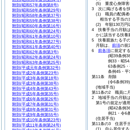
(5)
重度心身障害
附則
(昭和57年条例第8号)
3
次に掲げる者を
附則
(昭和58年条例第29号)
(1)
職員の配偶者
附則
(昭和58年条例第37号)
相当する手当の
附則
(昭和59年条例第38号)
(2)
年額130万
附則
(昭和60年条例第16号)
4
扶養手当の月額
附則
(昭和60年条例第24号)
かに該当する扶養親
附則
(昭和61年条例第10号)
5
扶養親族たる子の
附則
(昭和61年条例第27号)
月額は、
前項
の規
附則
(昭和61年条例第40号)
6
前各項
に規定す
附則
(昭和62年条例第3号)
(昭39条例
附則
(昭和62年条例第24号)
例33・昭5
附則
(昭和63年条例第25号)
63条例25
附則
(平成元年条例第32号)
条例45・平
附則
(平成2年条例第23号)
第11条
削除
附則
(平成3年条例第18号)
(令6条例39
附則
(平成3年条例第38号)
(地域手当)
附則
(平成4年条例第43号)
第11条の2
職員に
附則
(平成5年条例第35号)
2
地域手当の月額は
附則
(平成6年条例第26号)
第1号の規定が適
附則
(平成7年条例第31号)
(昭42条例
附則
(平成8年条例第31号)
例21・令6
附則
(平成9年条例第55号)
(住居手当)
附則
(平成10年条例第23号)
第11条の3
住居手
附則
(平成11年条例第24号)
(1)
自ら居住する