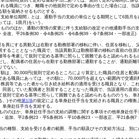
給単位期間
(規則で定める通勤手当にあっては、規則で定める期間)
に係る
される職員につき、離職その他規則で定める事由が生じた場合には、当
る額を返納させるものとする。
「支給単位期間」とは、通勤手当の支給の単位となる期間として6箇月を
ては、1箇月)
をいう。
るもののほか、通勤の実情の変更に伴う支給額の改定その他通勤手当の
7・全改、平26条例30・令4条例25・令6条例39・令7条例34・一部改正)
署を異にする異動又は在勤する勤務部署の移転に伴い、住居を移転し、
居することとなった職員で、当該異動又は勤務部署の移転の直前の住居
離等を考慮して規則で定める基準に照らして困難であると認められるも
だし、配偶者の住居から在勤する勤務部署に通勤することが、通勤距離
りでない。
は、30,000円
(規則で定めるところにより算定した職員の住居と配偶
である職員にあっては、その額に、70,000円を超えない範囲内で交通
公務員等であった者から引き続き給料表の適用を受ける職員となり、こ
、同居していた配偶者と別居することとなった職員で、当該適用の直前
て規則で定める基準に照らして困難であると認められるもののうち、単
る。)
その他
第1項
の規定による単身赴任手当を支給される職員との権衡
、単身赴任手当を支給する。
もののほか、単身赴任手当の支給の調整に関する事項その他単身赴任手
2・追加、平2条例23・平5条例35・平10条例23・一部改正、平21条例7
当の種類、支給を受ける者の範囲、手当の額及びその支給方法は、別に