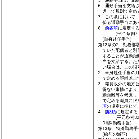
5
通勤手当は、支
6
通勤手当を支給
慮して規則で定め
7
この条において
係る通勤手当にあっ
8
前各項
に規定す
(平21条例
(単身赴任手当)
第12条の2
勤務部
ていた配偶者と別
することが通勤距
当を支給する。
た
い場合は、この限
2
単身赴任手当の月額
で定める距離以上
3
職員以外の地方
得ない事情により
勤距離等を考慮し
で定める職員に限
項
の規定に準じて
4
前3項
に規定する
(平元条例3
(特殊勤務手当)
第13条
特殊勤務手
(給与の減額)