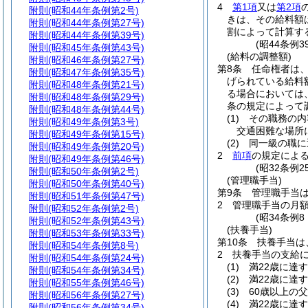
4
第1項
又は
第2項
附則
(昭和44年条例第2号)
きは、その給料額
附則
(昭和44年条例第27号)
割によって計算す
附則
(昭和44年条例第39号)
(昭44条例
附則
(昭和45年条例第43号)
(給料の調整額)
附則
(昭和46年条例第27号)
第8条
任命権者は
附則
(昭和47年条例第35号)
げられている給料
附則
(昭和48年条例第21号)
る場合においては
附則
(昭和48年条例第29号)
条の規定によって
附則
(昭和48年条例第44号)
(1)
その職務の内
附則
(昭和49年条例第3号)
交通困難な場所
附則
(昭和49年条例第15号)
(2)
同一級の職に
附則
(昭和49年条例第20号)
2
前項
の規定による
附則
(昭和49年条例第46号)
(昭32条例
附則
(昭和50年条例第2号)
(管理職手当)
附則
(昭和50年条例第40号)
第9条
管理職手当
附則
(昭和51年条例第47号)
2
管理職手当の月
附則
(昭和52年条例第2号)
(昭34条例
附則
(昭和52年条例第43号)
(扶養手当)
附則
(昭和53年条例第33号)
第10条
扶養手当は
附則
(昭和54年条例第8号)
2
扶養手当の支給
附則
(昭和54年条例第24号)
(1)
満22歳に達
附則
(昭和54年条例第34号)
(2)
満22歳に達
附則
(昭和55年条例第46号)
(3)
60歳以上の
附則
(昭和56年条例第27号)
(4)
満22歳に達
附則
(昭和56年条例第34号)