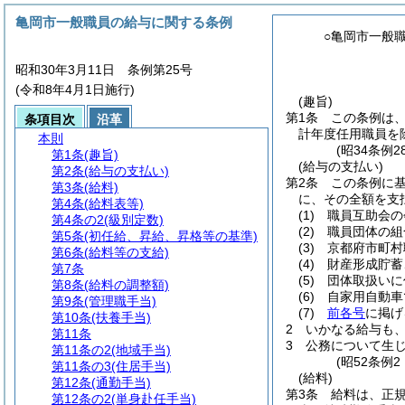
亀岡市一般職員の給与に関する条例
○亀岡市一般
昭和30年3月11日 条例第25号
(令和8年4月1日施行)
(趣旨)
第1条
この条例は
条項目次
沿革
計年度任用職員を
本則
(昭34条例
第1条
(趣旨)
(給与の支払い)
第2条
(給与の支払い)
第2条
この条例に
第3条
(給料)
に、その全額を支
第4条
(給料表等)
(1)
職員互助会の
第4条の2
(級別定数)
(2)
職員団体の組
第5条
(初任給、昇給、昇格等の基準)
(3)
京都府市町村
第6条
(給料等の支給)
(4)
財産形成貯蓄
第7条
(5)
団体取扱いに
第8条
(給料の調整額)
(6)
自家用自動車
第9条
(管理職手当)
(7)
前各号
に掲げ
第10条
(扶養手当)
2
いかなる給与も
第11条
3
公務について生
第11条の2
(地域手当)
(昭52条例
第11条の3
(住居手当)
(給料)
第12条
(通勤手当)
第3条
給料は、正
第12条の2
(単身赴任手当)