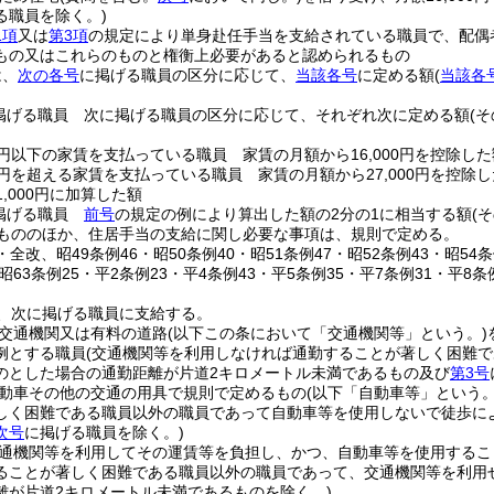
る職員を除く。)
1項
又は
第3項
の規定により単身赴任手当を支給されている職員で、配偶者
もの又はこれらのものと権衡上必要があると認められるもの
は、
次の各号
に掲げる職員の区分に応じて、
当該各号
に定める額
(
当該各
掲げる職員 次に掲げる職員の区分に応じて、それぞれ次に定める額
(
00円以下の家賃を支払っている職員 家賃の月額から16,000円を控除した
00円を超える家賃を支払っている職員 家賃の月額から27,000円を控除し
1,000円に加算した額
掲げる職員
前号
の規定の例により算出した額の2分の1に相当する額
(
もののほか、住居手当の支給に関し必要な事項は、規則で定める。
3・全改、昭49条例46・昭50条例40・昭51条例47・昭52条例43・昭54条
・昭63条例25・平2条例23・平4条例43・平5条例35・平7条例31・平8条
、次に掲げる職員に支給する。
交通機関又は有料の道路
(以下この条において「交通機関等」という。)
例とする職員
(交通機関等を利用しなければ通勤することが著しく困難
のとした場合の通勤距離が片道2キロメートル未満であるもの及び
第3号
動車その他の交通の用具で規則で定めるもの
(以下「自動車等」という。
しく困難である職員以外の職員であって自動車等を使用しないで徒歩に
次号
に掲げる職員を除く。)
通機関等を利用してその運賃等を負担し、かつ、自動車等を使用するこ
ることが著しく困難である職員以外の職員であって、交通機関等を利用
離が片道2キロメートル未満であるものを除く。)