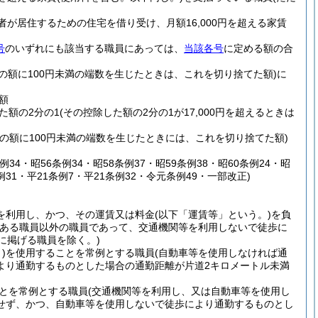
が居住するための住宅を借り受け、月額16,000円を超える家賃
号
のいずれにも該当する職員にあっては、
当該各号
に定める額の合
その額に100円未満の端数を生じたときは、これを切り捨てた額)
に
額
た額の2分の1
(その控除した額の2分の1が17,000円を超えるときは
その額に100円未満の端数を生じたときには、これを切り捨てた額)
例34・昭56条例34・昭58条例37・昭59条例38・昭60条例24・昭
例31・平21条例7・平21条例32・令元条例49・一部改正)
を利用し、かつ、その運賃又は料金
(以下「運賃等」という。)
を負
である職員以外の職員であって、交通機関等を利用しないで徒歩に
に掲げる職員を除く。)
)
を使用することを常例とする職員
(自動車等を使用しなければ通
より通勤するものとした場合の通勤距離が片道2キロメートル未満
とを常例とする職員
(交通機関等を利用し、又は自動車等を使用し
せず、かつ、自動車等を使用しないで徒歩により通勤するものとし