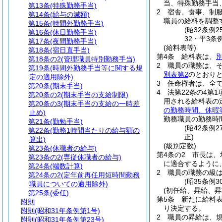
当、特殊勤務手当
第13条
(特殊勤務手当)
2
宿舎、食事、制
第14条
(給与の減額)
職員の給料を調整
第15条
(時間外勤務手当)
(昭32条例
第16条
(休日勤務手当)
32・平3条
第17条
(夜間勤務手当)
(給料表等)
第18条
(宿日直手当)
第4条
給料表は、
第18条の2
(管理職員特別勤務手当)
2
職員の職務は、
第19条
(時間外勤務手当等に関する規
別表第2
のとおり
定の適用除外)
3
任命権者は、全
第20条
(期末手当)
4
法第22条の4第
第20条の2
(期末手当の支給制限)
用される給料表の
第20条の3
(期末手当の支給の一時差
の勤務時間、休暇
止め)
勤務職員の勤務時
第21条
(勤勉手当)
(昭42条例
第22条
(勤務1時間当たりの給与額の
正)
算出)
(級別定数)
第23条
(休職者の給与)
第4条の2
市長は、
第23条の2
(専従休職者の給与)
に適合するように
第24条
(端数計算)
2
職員の職務の級
第24条の2
(定年前再任用短時間勤務
(昭35条例
職員についての適用除外)
(初任給、昇給、昇
第25条
(委任)
第5条
新たに給料
附則
り決定する。
附則
(昭和31年条例第1号)
2
職員の昇給は、
附則
(昭和31年条例第23号)