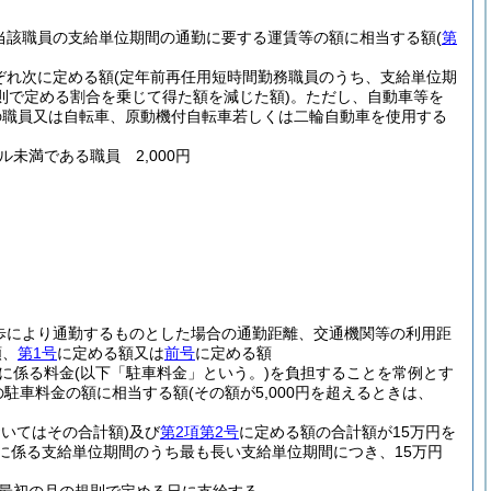
当該職員の支給単位期間の通勤に要する運賃等の額に相当する額
(
第
ぞれ次に定める額
(定年前再任用短時間勤務職員のうち、支給単位期
則で定める割合を乗じて得た額を減じた額)
。
ただし、自動車等を
の職員又は自転車、原動機付自転車若しくは二輪自動車を使用する
ル未満である職員 2,000円
歩により通勤するものとした場合の通勤距離、交通機関等の利用距
額、
第1号
に定める額又は
前号
に定める額
に係る料金
(以下「駐車料金」という。)
を負担することを常例とす
の駐車料金の額に相当する額
(その額が5,000円を超えるときは、
おいてはその合計額)
及び
第2項第2号
に定める額の合計額が15万円を
に係る支給単位期間のうち最も長い支給単位期間につき、15万円