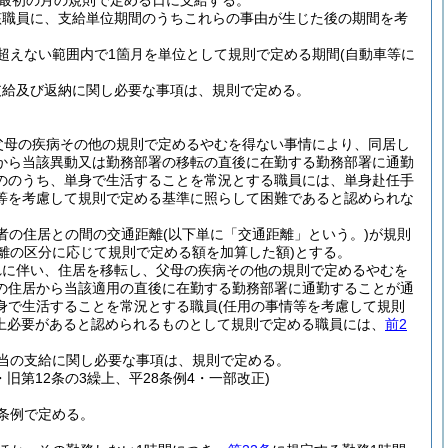
最初の月の規則で定める日に支給する。
該職員に、支給単位期間のうちこれらの事由が生じた後の期間を考
超えない範囲内で1箇月を単位として規則で定める期間
(自動車等に
支給及び返納に関し必要な事項は、規則で定める。
父母の疾病その他の規則で定めるやむを得ない事情により、同居し
から当該異動又は勤務部署の移転の直後に在勤する勤務部署に通勤
ののうち、単身で生活することを常況とする職員には、単身赴任手
等を考慮して規則で定める基準に照らして困難であると認められな
者の住居との間の交通距離
(以下単に「交通距離」という。)
が規則
距離の区分に応じて規則で定める額を加算した額)
とする。
れに伴い、住居を移転し、父母の疾病その他の規則で定めるやむを
の住居から当該適用の直後に在勤する勤務部署に通勤することが通
身で生活することを常況とする職員
(任用の事情等を考慮して規則
上必要があると認められるものとして規則で定める職員には、
前2
当の支給に関し必要な事項は、規則で定める。
・旧第12条の3繰上、平28条例4・一部改正)
条例で定める。