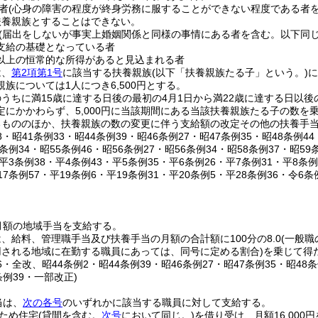
者
(心身の障害の程度が終身労務に服することができない程度である者を
扶養親族とすることはできない。
(届出をしないが事実上婚姻関係と同様の事情にある者を含む。以下同じ
支給の基礎となっている者
円以上の恒常的な所得があると見込まれる者
は、
第2項第1号
に該当する扶養親族
(以下「扶養親族たる子」という。)
に
族については1人につき6,500円とする。
うちに満15歳に達する日後の最初の4月1日から満22歳に達する日以後
定にかかわらず、5,000円に当該期間にある当該扶養親族たる子の数を
るもののほか、扶養親族の数の変更に伴う支給額の改定その他の扶養手
38・昭41条例33・昭44条例39・昭46条例27・昭47条例35・昭48条例4
4条例34・昭55条例46・昭56条例27・昭56条例34・昭58条例37・昭59
・平3条例38・平4条例43・平5条例35・平6条例26・平7条例31・平8条例
17条例57・平19条例6・平19条例31・平20条例5・平28条例36・令6条
)
月額の地域手当を支給する。
、給料、管理職手当及び扶養手当の月額の合計額に100分の8.0
(一般
用される地域に在勤する職員にあっては、同号に定める割合)
を乗じて得
36・全改、昭44条例2・昭44条例39・昭46条例27・昭47条例35・昭48
条例39・一部改正)
当は、
次の各号
のいずれかに該当する職員に対して支給する。
ため住宅
(貸間を含む。
次号
において同じ。)
を借り受け、月額16,000