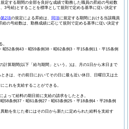
に規定する期間の全部を良好な成績で勤務した職員の昇給の号給数
、3号給)
とすることを標準として規則で定める基準に従い決定す
の
第2項
の規定による昇給は、
同項
に規定する期間における当該職員
昇給の号給数は、勤務成績に応じて規則で定める基準に従い決定す
る。
7・昭52条例43・昭59条例38・昭62条例3・平15条例11・平15条例
の計算期間
(以下「給与期間」という。)
は、月の1日から末日まで
るときは、その前日においてその日に最も近い休日、日曜日又は土
前にこれを支給することができる。
によって給料の期日前に支給の請求をしたとき。
・昭58条例37・昭61条例27・昭63条例25・平18条例4・平28条例
に異動を生じた者にはその日から新たに定められた給料を支給す