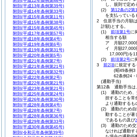
附則
(平成12年条例第46号)
し、規則で定め
附則
(平成13年条例第39号)
(2)
第12条の2第
附則
(平成14年条例第33号)
を支払っている
附則
(平成15年条例第11号)
2
住居手当の月額
附則
(平成15年条例第38号)
計額)
とする。
附則
(平成15年条例第45号)
(1)
前項第1号
に
附則
(平成17年条例第57号)
相当する額
附則
(平成18年条例第4号)
ア
月額27,0
附則
(平成19年条例第6号)
イ
月額27,0
附則
(平成19年条例第31号)
17,000円)
を1
附則
(平成20年条例第5号)
(2)
前項第2号
に
附則
(平成21年条例第7号)
3
前2項
に規定する
附則
(平成21年条例第21号)
(昭49条例
附則
(平成21年条例第32号)
62条例24
附則
(平成22年条例第2号)
(通勤手当)
附則
(平成22年条例第21号)
第12条
通勤手当は
附則
(平成23年条例第21号)
(1)
通勤のため、
附則
(平成25年条例第24号)
担することを常
附則
(平成26年条例第30号)
より通勤するも
附則
(平成28年条例第4号)
(2)
通勤のため自
附則
(平成28年条例第7号)
勤することが著
附則
(平成28年条例第36号)
であるもの及び
附則
(平成29年条例第33号)
(3)
通勤のため交
附則
(平成30年条例第45号)
なければ通勤す
附則
(令和元年条例第39号)
た場合の通勤距