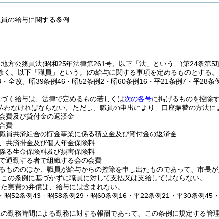
職員の給与に関する条例
、地方公務員法
(昭和25年法律第261号。以下「法」という。)
第24条第
除く。以下「職員」という。)
の給与に関する事項を定めるものとする。
28・全改、昭39条例46・昭52条例2・昭60条例16・平21条例7・平28条
基づく給与は、法律で定めるもの若しくは
次の各号
に掲げるものを控除
払わなければならない。
ただし、職員の申出により、口座振替の方法に
会費及び貸付金の返済金
合費
職員共済組合の貯金事業に係る積立金及び貸付金の返済金
、共済掛金及び個人年金保険料
係る生命保険料及び損害保険料
で通勤する者で組織する会の会費
るもののほか、職員が給与からの控除を申し出たものであって、市長が
、この条例に基づかずに職員に対して支払又は支給してはならない。
じた実費の弁償は、給与には含まれない。
2・昭52条例43・昭58条例29・昭60条例16・平22条例21・平30条例45
規の勤務時間による勤務に対する報酬であって、この条例に規定する管