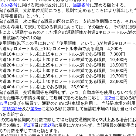
、
次の各号
に掲げる職員の区分に応じ、
当該各号
に定める額とする。
掲げる職員 支給単位期間につき、規則で定めるところにより算出した
賃等相当額」という。)
掲げる職員 次に掲げる職員の区分に応じ、支給単位期間につき、それ
回数を考慮して規則で定める職員にあっては、その額から、その額に規
歩により通勤するものとした場合の通勤距離が片道2キロメートル未満
、当該額の2分の1の額
使用距離
(以下この号において「使用距離」という。)
が片道5キロメート
道5キロメートル以上10キロメートル未満である職員 4,200円
道10キロメートル以上15キロメートル未満である職員 7,300円
道15キロメートル以上20キロメートル未満である職員 10,400円
道20キロメートル以上25キロメートル未満である職員 13,500円
道25キロメートル以上30キロメートル未満である職員 16,600円
道30キロメートル以上35キロメートル未満である職員 19,700円
道35キロメートル以上40キロメートル未満である職員 22,800円
道40キロメートル以上である職員 25,900円
掲げる職員 交通機関等を利用せず、かつ、自動車等を使用しないで徒
使用距離等の事情を考慮して規則で定める区分に応じ、
前2号
に定める
第3号
に掲げる職員で、通勤のために駐車場を利用し、当該駐車場の利用
、
前項第2号
及び
第3号
に定める額に加算して当該駐車場の1箇月当たり
当を支給する。
その支給単位期間の月数で除して得た額
(交通機関等が2以上ある場合に
手当の額は、
第1項
及び
第2項
の規定にかかわらず、当該職員の通勤手当
間の月数を乗じて得た額とする。