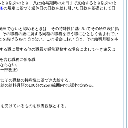
るとき以外のとき、又は給与期間の末日まで支給するとき以外のと
条
の規定に基づく週休日の日数を差し引いた日数を基礎として日
適当でないと認めるときは、その特殊性に基づいてその給料表に掲
、その職務の級に属する同種の職務を行う職にひとしく含まれてい
とを妨げるものではない。
この場合においては、その給料月額を本
する職に属する他の職員が通常勤務する場合に比してへき遠又は
を含む職務に係る職
はならない。
・一部改正)
者にその職務の特殊性に基づき支給する。
の給料月額の100分の25の範囲内で規則で定める。
養を受けているものを扶養親族とする。