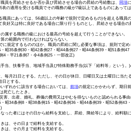
り職員を昇給させるか否か及び昇給させる場合の昇給の号給数は、
同項
料表の適用を受ける職員でその職務の級が7級以上であるものにあっては
る職員にあっては、56歳以上の年齢で規則で定めるもの)
を超える職員
て良好又は特に良好である場合に限り行うものとし、昇給させる場合の
その属する職務の級における最高の号給を超えて行うことができない。
予算の範囲内で行わなければならない。
でに規定するもののほか、職員の昇給に関し必要な事項は、規則で定め
25・昭35条例30・昭42条例27・昭44条例27・昭44条例39・昭51条例4
条例4・平21条例7・令4条例25・一部改正)
職手当、扶養手当、地域手当及び特殊勤務手当
(以下「給料等」という。)
、毎月21日とする。
ただし、その日が休日、日曜日又は土曜日に当た
給日とする。
のいずれかに該当する場合においては、
前項
の規定にかかわらず、期日
は死亡したとき。
災害、出産、婚礼、葬儀の費用又はやむを得ないものと認められる事由
25・昭34条例8・昭38条例15・昭42条例36・昭44条例39・昭52条例43
)
となった者にはその日から給料を支給し、昇給、降給等により、給料額
ときは、その日まで給料を支給する。
ときは、その月まで給料を支給する。