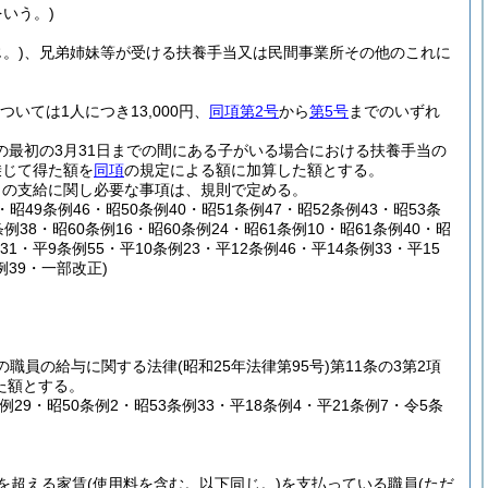
いう。)
。)
、兄弟姉妹等が受ける扶養手当又は民間事業所その他のこれに
ついては1人につき13,000円、
同項第2号
から
第5号
までのいずれ
の最初の3月31日までの間にある子がいる場合における扶養手当の
乗じて得た額を
同項
の規定による額に加算した額とする。
当の支給に関し必要な事項は、規則で定める。
4・昭49条例46・昭50条例40・昭51条例47・昭52条例43・昭53条
条例38・昭60条例16・昭60条例24・昭61条例10・昭61条例40・昭
31・平9条例55・平10条例23・平12条例46・平14条例33・平15
例39・一部改正)
職の職員の給与に関する法律
(昭和25年法律第95号)
第11条の3第2項
た額とする。
条例29・昭50条例2・昭53条例33・平18条例4・平21条例7・令5条
円を超える家賃
(使用料を含む。以下同じ。)
を支払っている職員
(ただ