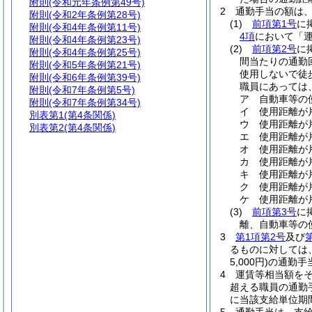
附則
(令和元年条例第49号)
2
通勤手当の額は
附則
(令和2年条例第28号)
(1)
前項第1号
に
附則
(令和4年条例第11号)
4項
において「運
附則
(令和4年条例第23号)
(2)
前項第2号
に
附則
(令和4年条例第25号)
間当たりの通勤
附則
(令和5年条例第21号)
使用しないで徒
附則
(令和6年条例第39号)
職員にあっては
附則
(令和7年条例第5号)
ア
自動車等の
附則
(令和7年条例第34号)
イ
使用距離が片
別表第1
(第4条関係)
ウ
使用距離が片
別表第2
(第4条関係)
エ
使用距離が片
オ
使用距離が片
カ
使用距離が片
キ
使用距離が片
ク
使用距離が片
ケ
使用距離が片
(3)
前項第3号
に
離、自動車等の
3
第1項第2号
及び
るものに対しては
5,000円)
の通勤手
4
運賃等相当額を
超える職員の通勤
に当該支給単位期