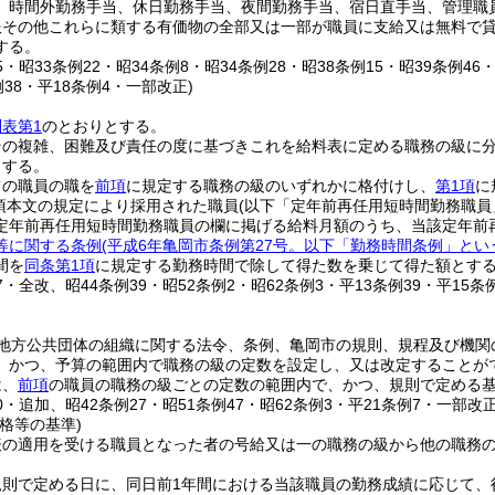
、時間外勤務手当、休日勤務手当、夜間勤務手当、宿日直手当、管理職
服その他これらに類する有価物の全部又は一部が職員に支給又は無料で
する。
25・昭33条例22・昭34条例8・昭34条例28・昭38条例15・昭39条例46
例38・平18条例4・一部改正)
別表第1
のとおりとする。
その複雑、困難及び責任の度に基づきこれを給料表に定める職務の級に
とする。
ての職員の職を
前項
に規定する職務の級のいずれかに格付けし、
第1項
に
1項本文の規定により採用された職員
(以下「定年前再任用短時間勤務職員
定年前再任用短時間勤務職員の欄に掲げる給料月額のうち、当該定年前
等に関する条例
(平成6年亀岡市条例第27号。以下「勤務時間条例」とい
間を
同条第1項
に規定する勤務時間で除して得た数を乗じて得た額とす
27・全改、昭44条例39・昭52条例2・昭62条例3・平13条例39・平15条
地方公共団体の組織に関する法令、条例、亀岡市の規則、規程及び機関
、かつ、予算の範囲内で職務の級の定数を設定し、又は改定することが
は、
前項
の職員の職務の級ごとの定数の範囲内で、かつ、規則で定める
30・追加、昭42条例27・昭51条例47・昭62条例3・平21条例7・一部改正
格等の基準)
表の適用を受ける職員となった者の号給又は一の職務の級から他の職務
規則で定める日に、同日前1年間における当該職員の勤務成績に応じて、