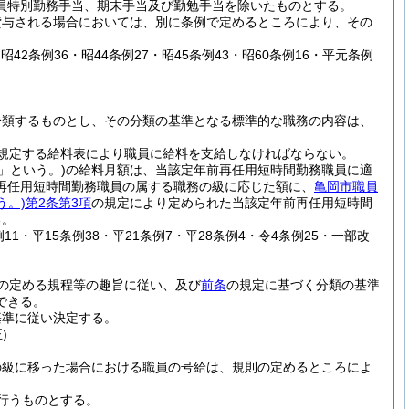
員特別勤務手当、期末手当及び勤勉手当を除いたものとする。
貸与される場合においては、別に条例で定めるところにより、その
・昭42条例36・昭44条例27・昭45条例43・昭60条例16・平元条例
分類するものとし、その分類の基準となる標準的な職務の内容は、
規定する給料表により職員に給料を支給しなければならない。
」という。)
の給料月額は、当該定年前再任用短時間勤務職員に適
再任用短時間勤務職員の属する職務の級に応じた額に、
亀岡市職員
う。)
第2条第3項
の規定により定められた当該定年前再任用短時間
る。
例11・平15条例38・平21条例7・平28条例4・令4条例25・一部改
の定める規程等の趣旨に従い、及び
前条
の規定に基づく分類の基準
できる。
基準に従い決定する。
)
の級に移った場合における職員の号給は、規則の定めるところによ
行うものとする。