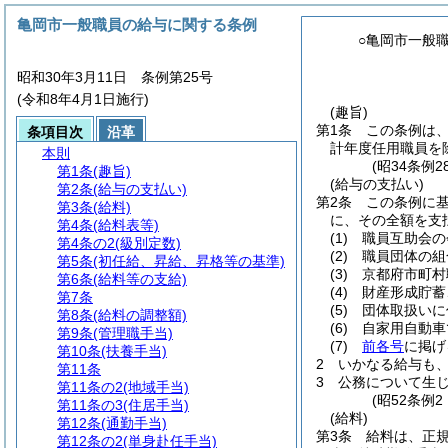
亀岡市一般職員の給与に関する条例
○亀岡市一般
昭和30年3月11日 条例第25号
(令和8年4月1日施行)
(趣旨)
第1条
この条例は
条項目次
沿革
計年度任用職員を
本則
(昭34条例
第1条
(趣旨)
(給与の支払い)
第2条
(給与の支払い)
第2条
この条例に
第3条
(給料)
に、その全額を支
第4条
(給料表等)
(1)
職員互助会の
第4条の2
(級別定数)
(2)
職員団体の組
第5条
(初任給、昇給、昇格等の基準)
(3)
京都府市町村
第6条
(給料等の支給)
(4)
財産形成貯蓄
第7条
(5)
団体取扱いに
第8条
(給料の調整額)
(6)
自家用自動車
第9条
(管理職手当)
(7)
前各号
に掲げ
第10条
(扶養手当)
2
いかなる給与も
第11条
3
公務について生
第11条の2
(地域手当)
(昭52条例
第11条の3
(住居手当)
(給料)
第12条
(通勤手当)
第3条
給料は、正
第12条の2
(単身赴任手当)