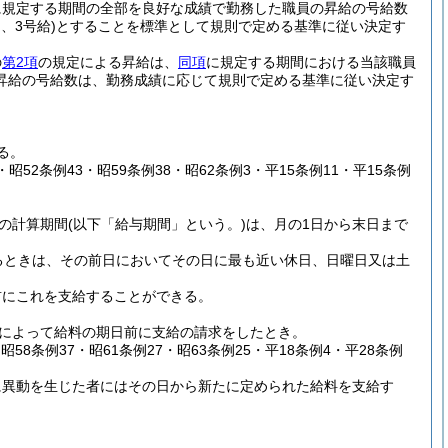
に規定する期間の全部を良好な成績で勤務した職員の昇給の号給数
、3号給)
とすることを標準として規則で定める基準に従い決定す
の
第2項
の規定による昇給は、
同項
に規定する期間における当該職員
昇給の号給数は、勤務成績に応じて規則で定める基準に従い決定す
る。
7・昭52条例43・昭59条例38・昭62条例3・平15条例11・平15条例
の計算期間
(以下「給与期間」という。)
は、月の1日から末日まで
るときは、その前日においてその日に最も近い休日、日曜日又は土
前にこれを支給することができる。
によって給料の期日前に支給の請求をしたとき。
・昭58条例37・昭61条例27・昭63条例25・平18条例4・平28条例
に異動を生じた者にはその日から新たに定められた給料を支給す