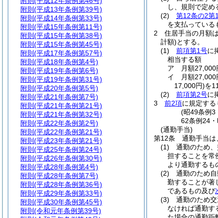
附則
(平成12年条例第46号)
し、規則で定め
附則
(平成13年条例第39号)
(2)
第12条の2第
附則
(平成14年条例第33号)
を支払っている
附則
(平成15年条例第11号)
2
住居手当の月額
附則
(平成15年条例第38号)
計額)
とする。
附則
(平成15年条例第45号)
(1)
前項第1号
に
附則
(平成17年条例第57号)
相当する額
附則
(平成18年条例第4号)
ア
月額27,0
附則
(平成19年条例第6号)
イ
月額27,0
附則
(平成19年条例第31号)
17,000円)
を1
附則
(平成20年条例第5号)
(2)
前項第2号
に
附則
(平成21年条例第7号)
3
前2項
に規定する
附則
(平成21年条例第21号)
(昭49条例
附則
(平成21年条例第32号)
62条例24
附則
(平成22年条例第2号)
(通勤手当)
附則
(平成22年条例第21号)
第12条
通勤手当は
附則
(平成23年条例第21号)
(1)
通勤のため、
附則
(平成25年条例第24号)
担することを常
附則
(平成26年条例第30号)
より通勤するも
附則
(平成28年条例第4号)
(2)
通勤のため自
附則
(平成28年条例第7号)
勤することが著
附則
(平成28年条例第36号)
であるもの及び
附則
(平成29年条例第33号)
(3)
通勤のため交
附則
(平成30年条例第45号)
なければ通勤す
附則
(令和元年条例第39号)
た場合の通勤距