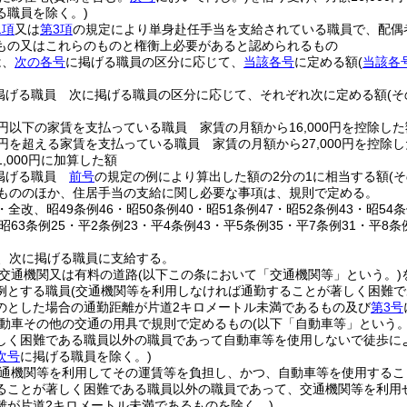
る職員を除く。)
1項
又は
第3項
の規定により単身赴任手当を支給されている職員で、配偶者
もの又はこれらのものと権衡上必要があると認められるもの
は、
次の各号
に掲げる職員の区分に応じて、
当該各号
に定める額
(
当該各
掲げる職員 次に掲げる職員の区分に応じて、それぞれ次に定める額
(
00円以下の家賃を支払っている職員 家賃の月額から16,000円を控除した
00円を超える家賃を支払っている職員 家賃の月額から27,000円を控除し
1,000円に加算した額
掲げる職員
前号
の規定の例により算出した額の2分の1に相当する額
(
もののほか、住居手当の支給に関し必要な事項は、規則で定める。
3・全改、昭49条例46・昭50条例40・昭51条例47・昭52条例43・昭54条
・昭63条例25・平2条例23・平4条例43・平5条例35・平7条例31・平8条
、次に掲げる職員に支給する。
交通機関又は有料の道路
(以下この条において「交通機関等」という。)
例とする職員
(交通機関等を利用しなければ通勤することが著しく困難
のとした場合の通勤距離が片道2キロメートル未満であるもの及び
第3号
動車その他の交通の用具で規則で定めるもの
(以下「自動車等」という。
しく困難である職員以外の職員であって自動車等を使用しないで徒歩に
次号
に掲げる職員を除く。)
通機関等を利用してその運賃等を負担し、かつ、自動車等を使用するこ
ることが著しく困難である職員以外の職員であって、交通機関等を利用
離が片道2キロメートル未満であるものを除く。)