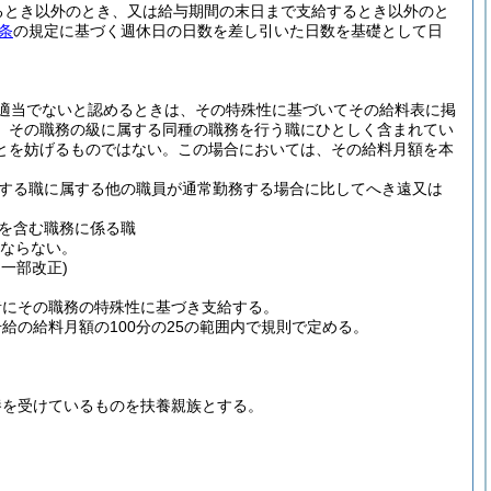
るとき以外のとき、又は給与期間の末日まで支給するとき以外のと
条
の規定に基づく週休日の日数を差し引いた日数を基礎として日
適当でないと認めるときは、その特殊性に基づいてその給料表に掲
、その職務の級に属する同種の職務を行う職にひとしく含まれてい
とを妨げるものではない。
この場合においては、その給料月額を本
する職に属する他の職員が通常勤務する場合に比してへき遠又は
を含む職務に係る職
はならない。
・一部改正)
者にその職務の特殊性に基づき支給する。
の給料月額の100分の25の範囲内で規則で定める。
養を受けているものを扶養親族とする。