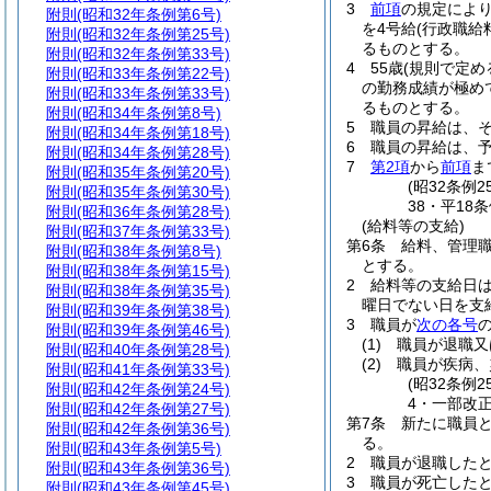
3
前項
の規定によ
附則
(昭和32年条例第6号)
を4号給
(行政職給
附則
(昭和32年条例第25号)
るものとする。
附則
(昭和32年条例第33号)
4
55歳
(規則で定め
附則
(昭和33年条例第22号)
の勤務成績が極め
附則
(昭和33年条例第33号)
るものとする。
附則
(昭和34年条例第8号)
5
職員の昇給は、
附則
(昭和34年条例第18号)
6
職員の昇給は、
附則
(昭和34年条例第28号)
7
第2項
から
前項
ま
附則
(昭和35年条例第20号)
(昭32条例
附則
(昭和35年条例第30号)
38・平18
附則
(昭和36年条例第28号)
(給料等の支給)
附則
(昭和37年条例第33号)
第6条
給料、管理
附則
(昭和38年条例第8号)
とする。
附則
(昭和38年条例第15号)
2
給料等の支給日は
附則
(昭和38年条例第35号)
曜日でない日を支
附則
(昭和39年条例第38号)
3
職員が
次の各号
附則
(昭和39年条例第46号)
(1)
職員が退職又
附則
(昭和40年条例第28号)
(2)
職員が疾病、
附則
(昭和41年条例第33号)
(昭32条例
附則
(昭和42年条例第24号)
4・一部改正
附則
(昭和42年条例第27号)
第7条
新たに職員
附則
(昭和42年条例第36号)
る。
附則
(昭和43年条例第5号)
2
職員が退職した
附則
(昭和43年条例第36号)
3
職員が死亡した
附則
(昭和43年条例第45号)