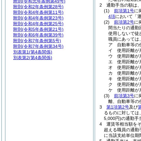
附則
(令和元年条例第49号)
2
通勤手当の額は
附則
(令和2年条例第28号)
(1)
前項第1号
に
附則
(令和4年条例第11号)
4項
において「運
附則
(令和4年条例第23号)
(2)
前項第2号
に
附則
(令和4年条例第25号)
間当たりの通勤
附則
(令和5年条例第21号)
使用しないで徒
附則
(令和6年条例第39号)
職員にあっては
附則
(令和7年条例第5号)
ア
自動車等の
附則
(令和7年条例第34号)
イ
使用距離が片
別表第1
(第4条関係)
ウ
使用距離が片
別表第2
(第4条関係)
エ
使用距離が片
オ
使用距離が片
カ
使用距離が片
キ
使用距離が片
ク
使用距離が片
ケ
使用距離が片
(3)
前項第3号
に
離、自動車等の
3
第1項第2号
及び
るものに対しては
5,000円)
の通勤手
4
運賃等相当額を
超える職員の通勤
に当該支給単位期