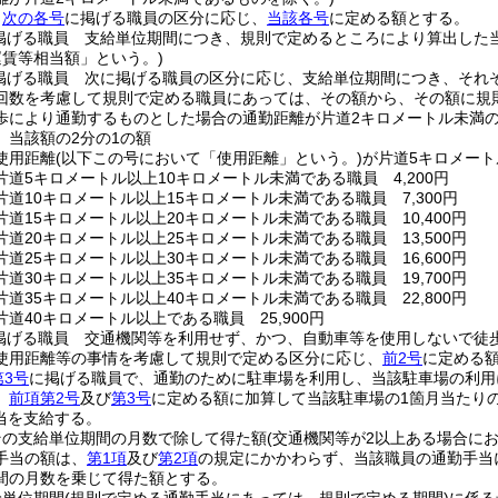
、
次の各号
に掲げる職員の区分に応じ、
当該各号
に定める額とする。
掲げる職員 支給単位期間につき、規則で定めるところにより算出した
賃等相当額」という。)
掲げる職員 次に掲げる職員の区分に応じ、支給単位期間につき、それ
回数を考慮して規則で定める職員にあっては、その額から、その額に規
歩により通勤するものとした場合の通勤距離が片道2キロメートル未満
、当該額の2分の1の額
使用距離
(以下この号において「使用距離」という。)
が片道5キロメート
道5キロメートル以上10キロメートル未満である職員 4,200円
道10キロメートル以上15キロメートル未満である職員 7,300円
道15キロメートル以上20キロメートル未満である職員 10,400円
道20キロメートル以上25キロメートル未満である職員 13,500円
道25キロメートル以上30キロメートル未満である職員 16,600円
道30キロメートル以上35キロメートル未満である職員 19,700円
道35キロメートル以上40キロメートル未満である職員 22,800円
道40キロメートル以上である職員 25,900円
掲げる職員 交通機関等を利用せず、かつ、自動車等を使用しないで徒
使用距離等の事情を考慮して規則で定める区分に応じ、
前2号
に定める
第3号
に掲げる職員で、通勤のために駐車場を利用し、当該駐車場の利用
、
前項第2号
及び
第3号
に定める額に加算して当該駐車場の1箇月当たり
当を支給する。
その支給単位期間の月数で除して得た額
(交通機関等が2以上ある場合に
手当の額は、
第1項
及び
第2項
の規定にかかわらず、当該職員の通勤手当
間の月数を乗じて得た額とする。