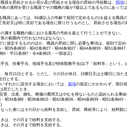
り職員を昇給させるか否か及び昇給させる場合の昇給の号給数は、
同項
料表の適用を受ける職員でその職務の級が7級以上であるものにあっては
る職員にあっては、56歳以上の年齢で規則で定めるもの)
を超える職員
て良好又は特に良好である場合に限り行うものとし、昇給させる場合の
その属する職務の級における最高の号給を超えて行うことができない。
予算の範囲内で行わなければならない。
でに規定するもののほか、職員の昇給に関し必要な事項は、規則で定め
25・昭35条例30・昭42条例27・昭44条例27・昭44条例39・昭51条例4
条例4・平21条例7・令4条例25・一部改正)
職手当、扶養手当、地域手当及び特殊勤務手当
(以下「給料等」という。)
、毎月21日とする。
ただし、その日が休日、日曜日又は土曜日に当た
給日とする。
のいずれかに該当する場合においては、
前項
の規定にかかわらず、期日
は死亡したとき。
災害、出産、婚礼、葬儀の費用又はやむを得ないものと認められる事由
25・昭34条例8・昭38条例15・昭42条例36・昭44条例39・昭52条例43
)
となった者にはその日から給料を支給し、昇給、降給等により、給料額
ときは、その日まで給料を支給する。
ときは、その月まで給料を支給する。