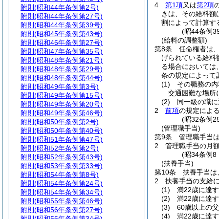
4
第1項
又は
第2項
附則
(昭和44年条例第2号)
きは、その給料額
附則
(昭和44年条例第27号)
割によって計算す
附則
(昭和44年条例第39号)
(昭44条例
附則
(昭和45年条例第43号)
(給料の調整額)
附則
(昭和46年条例第27号)
第8条
任命権者は
附則
(昭和47年条例第35号)
げられている給料
附則
(昭和48年条例第21号)
る場合においては
附則
(昭和48年条例第29号)
条の規定によって
附則
(昭和48年条例第44号)
(1)
その職務の内
附則
(昭和49年条例第3号)
交通困難な場所
附則
(昭和49年条例第15号)
(2)
同一級の職に
附則
(昭和49年条例第20号)
2
前項
の規定による
附則
(昭和49年条例第46号)
(昭32条例
附則
(昭和50年条例第2号)
(管理職手当)
附則
(昭和50年条例第40号)
第9条
管理職手当
附則
(昭和51年条例第47号)
2
管理職手当の月
附則
(昭和52年条例第2号)
(昭34条例
附則
(昭和52年条例第43号)
(扶養手当)
附則
(昭和53年条例第33号)
第10条
扶養手当は
附則
(昭和54年条例第8号)
2
扶養手当の支給
附則
(昭和54年条例第24号)
(1)
満22歳に達
附則
(昭和54年条例第34号)
(2)
満22歳に達
附則
(昭和55年条例第46号)
(3)
60歳以上の
附則
(昭和56年条例第27号)
(4)
満22歳に達
附則
(昭和56年条例第34号)