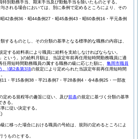
員特別勤務手当、期末手当及び勤勉手当を除いたものとする。
貸与される場合においては、別に条例で定めるところにより、その
・昭42条例36・昭44条例27・昭45条例43・昭60条例16・平元条例
分類するものとし、その分類の基準となる標準的な職務の内容は、
規定する給料表により職員に給料を支給しなければならない。
」という。)
の給料月額は、当該定年前再任用短時間勤務職員に適
再任用短時間勤務職員の属する職務の級に応じた額に、
亀岡市職員
う。)
第2条第3項
の規定により定められた当該定年前再任用短時間
る。
例11・平15条例38・平21条例7・平28条例4・令4条例25・一部改
の定める規程等の趣旨に従い、及び
前条
の規定に基づく分類の基準
できる。
基準に従い決定する。
)
の級に移った場合における職員の号給は、規則の定めるところによ
行うものとする。