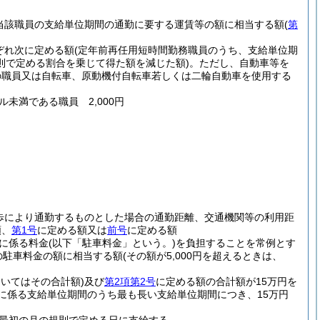
当該職員の支給単位期間の通勤に要する運賃等の額に相当する額
(
第
ぞれ次に定める額
(定年前再任用短時間勤務職員のうち、支給単位期
則で定める割合を乗じて得た額を減じた額)
。
ただし、自動車等を
の職員又は自転車、原動機付自転車若しくは二輪自動車を使用する
ル未満である職員 2,000円
歩により通勤するものとした場合の通勤距離、交通機関等の利用距
額、
第1号
に定める額又は
前号
に定める額
に係る料金
(以下「駐車料金」という。)
を負担することを常例とす
の駐車料金の額に相当する額
(その額が5,000円を超えるときは、
おいてはその合計額)
及び
第2項第2号
に定める額の合計額が15万円を
に係る支給単位期間のうち最も長い支給単位期間につき、15万円