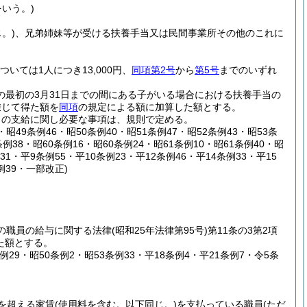
いう。)
。)
、兄弟姉妹等が受ける扶養手当又は民間事業所その他のこれに
ついては1人につき13,000円、
同項第2号
から
第5号
までのいずれ
の最初の3月31日までの間にある子がいる場合における扶養手当の
乗じて得た額を
同項
の規定による額に加算した額とする。
当の支給に関し必要な事項は、規則で定める。
4・昭49条例46・昭50条例40・昭51条例47・昭52条例43・昭53条
条例38・昭60条例16・昭60条例24・昭61条例10・昭61条例40・昭
31・平9条例55・平10条例23・平12条例46・平14条例33・平15
例39・一部改正)
職の職員の給与に関する法律
(昭和25年法律第95号)
第11条の3第2項
た額とする。
条例29・昭50条例2・昭53条例33・平18条例4・平21条例7・令5条
円を超える家賃
(使用料を含む。以下同じ。)
を支払っている職員
(ただ