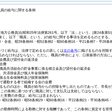
職員の給与に関する条例
、地方公務員法
(昭和25年法律第261号。以下「法」という。)
第24条第
除く。以下「職員」という。)
の給与に関する事項を定めるものとする。
28・全改、昭39条例46・昭52条例2・昭60条例16・平21条例7・平28条
基づく給与は、法律で定めるもの若しくは
次の各号
に掲げるものを控除
払わなければならない。
ただし、職員の申出により、口座振替の方法に
会費及び貸付金の返済金
合費
職員共済組合の貯金事業に係る積立金及び貸付金の返済金
、共済掛金及び個人年金保険料
係る生命保険料及び損害保険料
で通勤する者で組織する会の会費
るもののほか、職員が給与からの控除を申し出たものであって、市長が
、この条例に基づかずに職員に対して支払又は支給してはならない。
じた実費の弁償は、給与には含まれない。
2・昭52条例43・昭58条例29・昭60条例16・平22条例21・平30条例45
規の勤務時間による勤務に対する報酬であって、この条例に規定する管