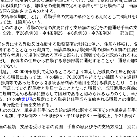
給単位期間
(規則で定める通勤手当にあっては、規則で定める期間)
に係る
される職員につき、離職その他規則で定める事由が生じた場合には、当
る額を返納させるものとする。
「支給単位期間」とは、通勤手当の支給の単位となる期間として6箇月を
ては、1箇月)
をいう。
るもののほか、通勤の実情の変更に伴う支給額の改定その他通勤手当の
7・全改、平26条例30・令4条例25・令6条例39・令7条例34・一部改正)
署を異にする異動又は在勤する勤務部署の移転に伴い、住居を移転し、
居することとなった職員で、当該異動又は勤務部署の移転の直前の住居
離等を考慮して規則で定める基準に照らして困難であると認められるも
だし、配偶者の住居から在勤する勤務部署に通勤することが、通勤距離
りでない。
は、30,000円
(規則で定めるところにより算定した職員の住居と配偶
である職員にあっては、その額に、70,000円を超えない範囲内で交通
公務員等であった者から引き続き給料表の適用を受ける職員となり、こ
、同居していた配偶者と別居することとなった職員で、当該適用の直前
て規則で定める基準に照らして困難であると認められるもののうち、単
る。)
その他
第1項
の規定による単身赴任手当を支給される職員との権衡
、単身赴任手当を支給する。
もののほか、単身赴任手当の支給の調整に関する事項その他単身赴任手
2・追加、平2条例23・平5条例35・平10条例23・一部改正、平21条例7
当の種類、支給を受ける者の範囲、手当の額及びその支給方法は、別に