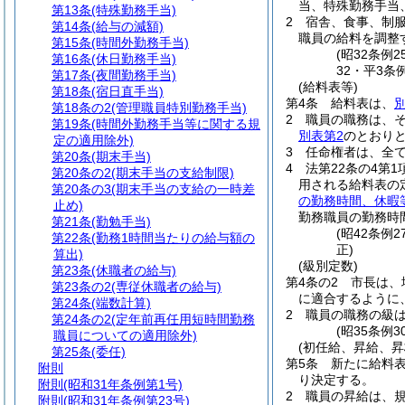
当、特殊勤務手当
第13条
(特殊勤務手当)
2
宿舎、食事、制
第14条
(給与の減額)
職員の給料を調整
第15条
(時間外勤務手当)
(昭32条例
第16条
(休日勤務手当)
32・平3条
第17条
(夜間勤務手当)
(給料表等)
第18条
(宿日直手当)
第4条
給料表は、
第18条の2
(管理職員特別勤務手当)
2
職員の職務は、
第19条
(時間外勤務手当等に関する規
別表第2
のとおり
定の適用除外)
3
任命権者は、全
第20条
(期末手当)
4
法第22条の4第
第20条の2
(期末手当の支給制限)
用される給料表の
第20条の3
(期末手当の支給の一時差
の勤務時間、休暇
止め)
勤務職員の勤務時
第21条
(勤勉手当)
(昭42条例
第22条
(勤務1時間当たりの給与額の
正)
算出)
(級別定数)
第23条
(休職者の給与)
第4条の2
市長は、
第23条の2
(専従休職者の給与)
に適合するように
第24条
(端数計算)
2
職員の職務の級
第24条の2
(定年前再任用短時間勤務
(昭35条例
職員についての適用除外)
(初任給、昇給、昇
第25条
(委任)
第5条
新たに給料
附則
り決定する。
附則
(昭和31年条例第1号)
2
職員の昇給は、
附則
(昭和31年条例第23号)