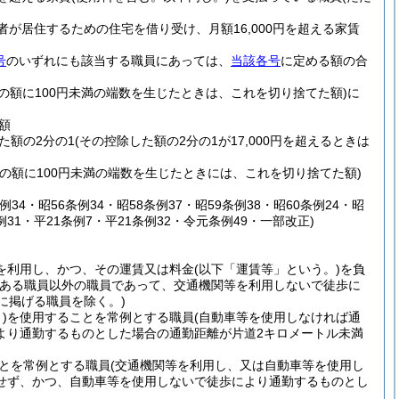
が居住するための住宅を借り受け、月額16,000円を超える家賃
号
のいずれにも該当する職員にあっては、
当該各号
に定める額の合
その額に100円未満の端数を生じたときは、これを切り捨てた額)
に
額
た額の2分の1
(その控除した額の2分の1が17,000円を超えるときは
その額に100円未満の端数を生じたときには、これを切り捨てた額)
例34・昭56条例34・昭58条例37・昭59条例38・昭60条例24・昭
例31・平21条例7・平21条例32・令元条例49・一部改正)
を利用し、かつ、その運賃又は料金
(以下「運賃等」という。)
を負
である職員以外の職員であって、交通機関等を利用しないで徒歩に
に掲げる職員を除く。)
)
を使用することを常例とする職員
(自動車等を使用しなければ通
より通勤するものとした場合の通勤距離が片道2キロメートル未満
とを常例とする職員
(交通機関等を利用し、又は自動車等を使用し
せず、かつ、自動車等を使用しないで徒歩により通勤するものとし