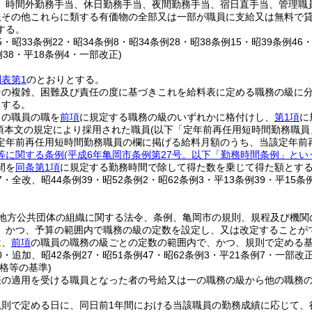
、時間外勤務手当、休日勤務手当、夜間勤務手当、宿日直手当、管理職
服その他これらに類する有価物の全部又は一部が職員に支給又は無料で
する。
25・昭33条例22・昭34条例8・昭34条例28・昭38条例15・昭39条例46
例38・平18条例4・一部改正)
別表第1
のとおりとする。
その複雑、困難及び責任の度に基づきこれを給料表に定める職務の級に
とする。
ての職員の職を
前項
に規定する職務の級のいずれかに格付けし、
第1項
に
1項本文の規定により採用された職員
(以下「定年前再任用短時間勤務職員
定年前再任用短時間勤務職員の欄に掲げる給料月額のうち、当該定年前
等に関する条例
(平成6年亀岡市条例第27号。以下「勤務時間条例」とい
間を
同条第1項
に規定する勤務時間で除して得た数を乗じて得た額とす
27・全改、昭44条例39・昭52条例2・昭62条例3・平13条例39・平15条
地方公共団体の組織に関する法令、条例、亀岡市の規則、規程及び機関
、かつ、予算の範囲内で職務の級の定数を設定し、又は改定することが
は、
前項
の職員の職務の級ごとの定数の範囲内で、かつ、規則で定める
30・追加、昭42条例27・昭51条例47・昭62条例3・平21条例7・一部改正
格等の基準)
表の適用を受ける職員となった者の号給又は一の職務の級から他の職務
規則で定める日に、同日前1年間における当該職員の勤務成績に応じて、