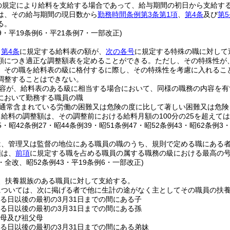
の規定により給料を支給する場合であって、給与期間の初日から支給す
は、その給与期間の現日数から
勤務時間条例第3条第1項
、
第4条
及び
第5
る。
39・平19条例6・平21条例7・一部改正)
、
第4条
に規定する給料表の額が、
次の各号
に規定する特殊の職に対して
額につき適正な調整額表を定めることができる。
ただし、その特殊性が
、その職を給料表の級に格付するに際し、その特殊性を考慮に入れるこ
調整することはできない。
容が、給料表のある級に相当する場合において、同様の職務の内容を有
において勤務する職員の職
通常含まれている労働の困難又は危険の度に比して著しい困難又は危険
給料の調整額は、その調整前における給料月額の100分の25を超えて
25・昭42条例27・昭44条例39・昭51条例47・昭52条例43・昭62条例3
は、管理又は監督の地位にある職員の職のうち、規則で定める職にある
額は、
前項
に規定する職を占める職員の属する職務の級における最高の号給
8・全改、昭52条例43・平19条例6・一部改正)
、扶養親族のある職員に対して支給する。
については、次に掲げる者で他に生計の途がなく主としてその職員の扶
する日以後の最初の3月31日までの間にある子
する日以後の最初の3月31日までの間にある孫
父母及び祖父母
する日以後の最初の3月31日までの間にある弟妹