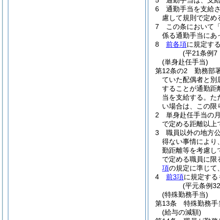
5
通勤手当は、支
6
通勤手当を支給
慮して規則で定め
7
この条において
係る通勤手当にあっ
8
前各項
に規定す
(平21条例
(単身赴任手当)
第12条の2
勤務部
ていた配偶者と別
することが通勤距
当を支給する。
た
い場合は、この限
2
単身赴任手当の月額
で定める距離以上
3
職員以外の地方
得ない事情により
勤距離等を考慮し
で定める職員に限
項
の規定に準じて
4
前3項
に規定する
(平元条例3
(特殊勤務手当)
第13条
特殊勤務手
(給与の減額)