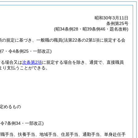
昭和30年3月11日
条例第25号
(昭34条例28・昭39条例46・題名改称)
5項の規定に基づき、一般職の職員
(法第22条の2第1項に規定する会
例7・令4条例25・一部改正)
する場合又は
次条第2項
に規定する場合を除き、通貨で、直接職員
より支払うことができる。
定めるもの
・令7条例34・一部改正)
理職手当、扶養手当、地域手当、住居手当、通勤手当、単身赴任手