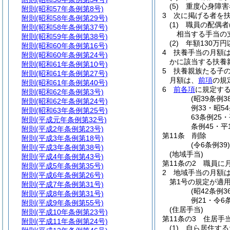
(5)
重度心身障害
附則
(昭和57年条例第8号)
3
次に掲げる者を
附則
(昭和58年条例第29号)
(1)
職員の配偶者
附則
(昭和58年条例第37号)
相当する手当の
附則
(昭和59年条例第38号)
(2)
年額130万
附則
(昭和60年条例第16号)
4
扶養手当の月額
附則
(昭和60年条例第24号)
かに該当する扶養親
附則
(昭和61年条例第10号)
5
扶養親族たる子の
附則
(昭和61年条例第27号)
月額は、
前項
の規
附則
(昭和61年条例第40号)
6
前各項
に規定す
附則
(昭和62年条例第3号)
(昭39条例
附則
(昭和62年条例第24号)
例33・昭5
附則
(昭和63年条例第25号)
63条例25
附則
(平成元年条例第32号)
条例45・平
附則
(平成2年条例第23号)
第11条
削除
附則
(平成3年条例第18号)
(令6条例39
附則
(平成3年条例第38号)
(地域手当)
附則
(平成4年条例第43号)
第11条の2
職員に
附則
(平成5年条例第35号)
2
地域手当の月額は
附則
(平成6年条例第26号)
第1号の規定が適
附則
(平成7年条例第31号)
(昭42条例
附則
(平成8年条例第31号)
例21・令6
附則
(平成9年条例第55号)
(住居手当)
附則
(平成10年条例第23号)
第11条の3
住居手
附則
(平成11年条例第24号)
(1)
自ら居住する