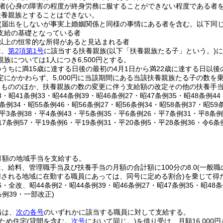
者
(心身の障害の程度が終身労務に服することができない程度である者を
扶養親族とすることはできない。
(届出をしないが事実上婚姻関係と同様の事情にある者を含む。以下同じ
支給の基礎となっている者
円以上の恒常的な所得があると見込まれる者
は、
第2項第1号
に該当する扶養親族
(以下「扶養親族たる子」という。)
に
族については1人につき6,500円とする。
うちに満15歳に達する日後の最初の4月1日から満22歳に達する日以後
定にかかわらず、5,000円に当該期間にある当該扶養親族たる子の数を
るもののほか、扶養親族の数の変更に伴う支給額の改定その他の扶養手
38・昭41条例33・昭44条例39・昭46条例27・昭47条例35・昭48条例4
4条例34・昭55条例46・昭56条例27・昭56条例34・昭58条例37・昭59
・平3条例38・平4条例43・平5条例35・平6条例26・平7条例31・平8条例
17条例57・平19条例6・平19条例31・平20条例5・平28条例36・令6条
)
月額の地域手当を支給する。
、給料、管理職手当及び扶養手当の月額の合計額に100分の8.0
(一般
用される地域に在勤する職員にあっては、同号に定める割合)
を乗じて得
36・全改、昭44条例2・昭44条例39・昭46条例27・昭47条例35・昭48
条例39・一部改正)
当は、
次の各号
のいずれかに該当する職員に対して支給する。
ため住宅
(貸間を含む。
次号
において同じ。)
を借り受け、月額16,000