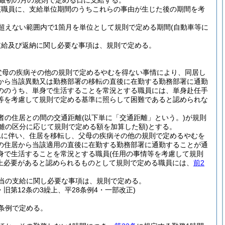
最初の月の規則で定める日に支給する。
該職員に、支給単位期間のうちこれらの事由が生じた後の期間を考
超えない範囲内で1箇月を単位として規則で定める期間
(自動車等に
支給及び返納に関し必要な事項は、規則で定める。
父母の疾病その他の規則で定めるやむを得ない事情により、同居し
から当該異動又は勤務部署の移転の直後に在勤する勤務部署に通勤
ののうち、単身で生活することを常況とする職員には、単身赴任手
等を考慮して規則で定める基準に照らして困難であると認められな
者の住居との間の交通距離
(以下単に「交通距離」という。)
が規則
距離の区分に応じて規則で定める額を加算した額)
とする。
れに伴い、住居を移転し、父母の疾病その他の規則で定めるやむを
の住居から当該適用の直後に在勤する勤務部署に通勤することが通
身で生活することを常況とする職員
(任用の事情等を考慮して規則
上必要があると認められるものとして規則で定める職員には、
前2
当の支給に関し必要な事項は、規則で定める。
・旧第12条の3繰上、平28条例4・一部改正)
条例で定める。