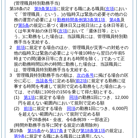
(管理職員特別勤務手当)
第18条の2
第9条第1項
に規定する職にある職員
(
次項
におい
て「管理職員」という。)
が臨時又は緊急の必要その他の公
務の運営の必要により
勤務時間条例第3条第1項
、
第4条
及
び
第5条
の規定に基づく週休日又は祝日法による休日等若し
くは年末年始の休日等
(
次項
において「週休日等」とい
う。)
に勤務をした場合は、当該職員には、管理職員特別勤
務手当を支給する。
2
前項
に規定する場合のほか、管理職員が災害への対処その
他の臨時又は緊急の必要により午後10時から翌日の午前5
時までの間
(週休日等に含まれる時間を除く。)
であって正
規の勤務時間以外の時間に勤務した場合は、当該職員に
は、管理職員特別勤務手当を支給する。
3
管理職員特別勤務手当の額は、
次の各号
に掲げる場合の区
分に応じ、
当該各号
に定める額
(
前2項
に規定する勤務に従
事する時間を考慮して規則で定める勤務をした場合にあっ
ては、その額に100分の150を乗じて得た額)
とする。
(1)
第1項
に規定する場合
同項
の勤務1回につき、12,000
円を超えない範囲内において規則で定める額
(2)
前項
に規定する場合
同項
の勤務1回につき、6,000円
を超えない範囲内において規則で定める額
(平28条例4・全改、令6条例39・一部改正)
(時間外勤務手当等に関する規定の適用除外)
第19条
第15条
から
第17条
まで及び
第18条第1項
の規定は、
第9条
に規定する職にある職員には適用しない。