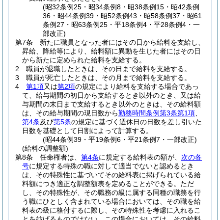
(昭32条例25・昭34条例8・昭38条例15・昭42条例
36・昭44条例39・昭52条例43・昭58条例37・昭61
条例27・昭63条例25・平18条例4・平28条例4・一
部改正)
第7条
新たに職員となった者にはその日から給料を支給し、
昇給、降給等により、給料額に異動を生じた者にはその日
から新たに定められた給料を支給する。
2
職員が退職したときは、その日まで給料を支給する。
3
職員が死亡したときは、その月まで給料を支給する。
4
第1項
又は
第2項
の規定により給料を支給する場合であっ
て、給与期間の初日から支給するとき以外のとき、又は給
与期間の末日まで支給するとき以外のときは、その給料額
は、その給与期間の現日数から
勤務時間条例第3条第1項
、
第4条
及び
第5条
の規定に基づく週休日の日数を差し引いた
日数を基礎として日割によって計算する。
(昭44条例39・平19条例6・平21条例7・一部改正)
(給料の調整額)
第8条
任命権者は、
第4条
に規定する給料表の額が、
次の各
号
に規定する特殊の職に対して適当でないと認めるとき
は、その特殊性に基づいてその給料表に掲げられている給
料額につき適正な調整額表を定めることができる。
ただ
し、その特殊性が、その職務の級に属する同種の職務を行
う職にひとしく含まれている場合においては、その職を給
料表の級に格付するに際し、その特殊性を考慮に入れるこ
とを妨げるものではない。
この場合においては、その給料