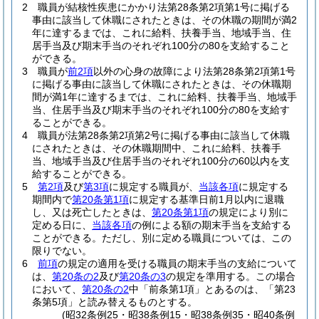
2
職員が結核性疾患にかかり法第28条第2項第1号に掲げる
事由に該当して休職にされたときは、その休職の期間が満2
年に達するまでは、これに給料、扶養手当、地域手当、住
居手当及び期末手当のそれぞれ100分の80を支給すること
ができる。
3
職員が
前2項
以外の心身の故障により法第28条第2項第1号
に掲げる事由に該当して休職にされたときは、その休職期
間が満1年に達するまでは、これに給料、扶養手当、地域手
当、住居手当及び期末手当のそれぞれ100分の80を支給す
ることができる。
4
職員が法第28条第2項第2号に掲げる事由に該当して休職
にされたときは、その休職期間中、これに給料、扶養手
当、地域手当及び住居手当のそれぞれ100分の60以内を支
給することができる。
5
第2項
及び
第3項
に規定する職員が、
当該各項
に規定する
期間内で
第20条第1項
に規定する基準日前1月以内に退職
し、又は死亡したときは、
第20条第1項
の規定により別に
定める日に、
当該各項
の例による額の期末手当を支給する
ことができる。
ただし、別に定める職員については、この
限りでない。
6
前項
の規定の適用を受ける職員の期末手当の支給について
は、
第20条の2
及び
第20条の3
の規定を準用する。
この場合
において、
第20条の2
中「前条第1項」とあるのは、「第23
条第5項」と読み替えるものとする。
(昭32条例25・昭38条例15・昭38条例35・昭40条例