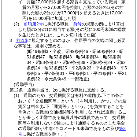
イ
月額27,000円を超える家賃を支払っている職員 家
賃の月額から27,000円を控除した額の2分の1
(その控
除した額の2分の1が17,000円を超えるときは17,000
円)
を11,000円に加算した額
(2)
前項第2号
に掲げる職員
前号
の規定の例により算出
した額の2分の1に相当する額
(その額に100円未満の端数
を生じたときには、これを切り捨てた額)
3
前2項
に規定するもののほか、住居手当の支給に関し必要
な事項は、規則で定める。
(昭49条例3・全改、昭49条例46・昭50条例40・昭
51条例47・昭52条例43・昭54条例34・昭56条例
34・昭58条例37・昭59条例38・昭60条例24・昭62
条例24・昭63条例25・平2条例23・平4条例43・平5
条例35・平7条例31・平8条例31・平21条例7・平21
条例32・令元条例49・一部改正)
(通勤手当)
第12条
通勤手当は、次に掲げる職員に支給する。
(1)
通勤のため、交通機関又は有料の道路
(以下この条に
おいて「交通機関等」という。)
を利用し、かつ、その運
賃又は料金
(以下「運賃等」という。)
を負担することを
常例とする職員
(交通機関等を利用しなければ通勤するこ
とが著しく困難である職員以外の職員であって、交通機
関等を利用しないで徒歩により通勤するものとした場合
の通勤距離が片道2キロメートル未満であるもの及び
第3
号
に掲げる職員を除く。)