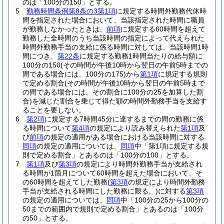
のは「100分の150」とする。
5
勤務時間条例第8条の3第1項
に規定する時間外勤務代休時
間を指定された場合において、当該指定された時間に職員
が勤務しなかったときは、
前項
に規定する60時間を超えて
勤務した全時間のうち当該時間の指定によって代えられた
時間外勤務手当の支給に係る時間に対しては、当該時間1時
間につき、
第22条
に規定する勤務1時間当たりの給与額に
100分の150
(その時間が午後10時から翌日の午前5時までの
間である場合には、100分の175)
から
第1項
に規定する規則
で定める割合
(その時間が午後10時から翌日の午前5時まで
の間である場合には、その割合に100分の25を加算した割
合)
を減じた割合を乗じて得た額の時間外勤務手当を支給す
ることを要しない。
6
第2項
に規定する7時間45分に達するまでの間の勤務に係
る時間について
第4項
の規定により読み替えられた
第1項
及
び
前項
の規定の適用がある場合における当該時間に対する
同項
の規定の適用については、
同項
中「第1項に規定する規
則で定める割合」とあるのは「100分の100」とする。
7
第1項
及び
第3項
の規定により時間外勤務手当が支給され
る時間が1箇月について60時間を超えた場合において、そ
の60時間を超えてした勤務
(
第3項
の規定により時間外勤務
手当が支給される時間にした勤務に限る。)
に対する
第3項
の規定の適用については、
同項
中「100分の25から100分の
50までの範囲内で規則で定める割合」とあるのは「100分
の50」とする。