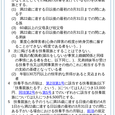
がなく主としてその職員の扶養を受けているものを扶養親
族とする。
(1)
満22歳に達する日以後の最初の3月31日までの間にあ
る子
(2)
満22歳に達する日以後の最初の3月31日までの間にあ
る孫
(3)
60歳以上の父母及び祖父母
(4)
満22歳に達する日以後の最初の3月31日までの間にあ
る弟妹
(5)
重度心身障害者
(心身の障害の程度が終身労務に服す
ることができない程度である者をいう。)
3
次に掲げる者を扶養親族とすることはできない。
(1)
職員の配偶者
(届出をしないが事実上婚姻関係と同様
の事情にある者を含む。以下同じ。)
、兄弟姉妹等が受け
る扶養手当又は民間事業所その他のこれに相当する手当
の支給の基礎となっている者
(2)
年額130万円以上の恒常的な所得があると見込まれる
者
4
扶養手当の月額は、
第2項第1号
に該当する扶養親族
(以下
「扶養親族たる子」という。)
については1人につき13,000
円、
同項第2号
から
第5号
までのいずれかに該当する扶養親
族については1人につき6,500円とする。
5
扶養親族たる子のうちに満15歳に達する日後の最初の4月
1日から満22歳に達する日以後の最初の3月31日までの間に
ある子がいる場合における扶養手当の月額は、
前項
の規定