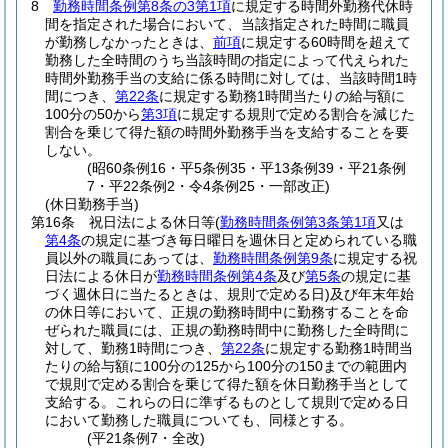
8
勤務時間条例第8条の3第1項
に規定する時間外勤務代休時
間を指定された場合において、当該指定された時間に職員
が勤務しなかったときは、
前項
に規定する60時間を超えて
勤務した全時間のうち当該時間の指定によって代えられた
時間外勤務手当の支給に係る時間に対しては、当該時間1時
間につき、
第22条
に規定する勤務1時間当たりの給与額に
100分の50から
第3項
に規定する規則で定める割合を減じた
割合を乗じて得た額の時間外勤務手当を支給することを要
しない。
(昭60条例16・平5条例35・平13条例39・平21条例
7・平22条例2・令4条例25・一部改正)
(休日勤務手当)
第16条
祝日法による休日等
(
勤務時間条例第3条第1項
又は
第4条
の規定に基づき毎日曜日を週休日と定められている職
員以外の職員にあっては、
勤務時間条例第9条
に規定する祝
日法による休日が
勤務時間条例第4条
及び
第5条
の規定に基
づく週休日に当たるときは、規則で定める日)
及び年末年始
の休日等において、正規の勤務時間中に勤務することを命
ぜられた職員には、正規の勤務時間中に勤務した全時間に
対して、勤務1時間につき、
第22条
に規定する勤務1時間当
たりの給与額に100分の125から100分の150までの範囲内
で規則で定める割合を乗じて得た額を休日勤務手当として
支給する。
これらの日に準ずるものとして規則で定める日
において勤務した職員についても、同様とする。
(平21条例7・全改)