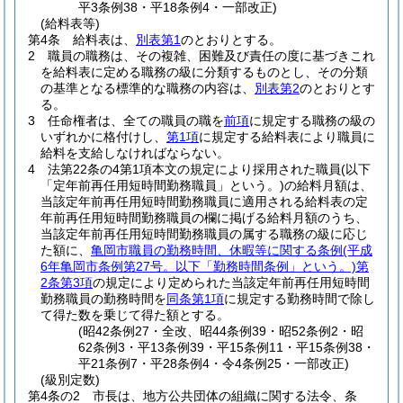
平3条例38・平18条例4・一部改正)
(給料表等)
第4条
給料表は、
別表第1
のとおりとする。
2
職員の職務は、その複雑、困難及び責任の度に基づきこれ
を給料表に定める職務の級に分類するものとし、その分類
の基準となる標準的な職務の内容は、
別表第2
のとおりとす
る。
3
任命権者は、全ての職員の職を
前項
に規定する職務の級の
いずれかに格付けし、
第1項
に規定する給料表により職員に
給料を支給しなければならない。
4
法第22条の4第1項本文の規定により採用された職員
(以下
「定年前再任用短時間勤務職員」という。)
の給料月額は、
当該定年前再任用短時間勤務職員に適用される給料表の定
年前再任用短時間勤務職員の欄に掲げる給料月額のうち、
当該定年前再任用短時間勤務職員の属する職務の級に応じ
た額に、
亀岡市職員の勤務時間、休暇等に関する条例
(平成
6年亀岡市条例第27号。以下「勤務時間条例」という。)
第
2条第3項
の規定により定められた当該定年前再任用短時間
勤務職員の勤務時間を
同条第1項
に規定する勤務時間で除し
て得た数を乗じて得た額とする。
(昭42条例27・全改、昭44条例39・昭52条例2・昭
62条例3・平13条例39・平15条例11・平15条例38・
平21条例7・平28条例4・令4条例25・一部改正)
(級別定数)
第4条の2
市長は、地方公共団体の組織に関する法令、条