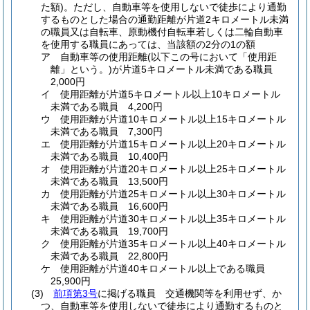
た額)
。
ただし、自動車等を使用しないで徒歩により通勤
するものとした場合の通勤距離が片道2キロメートル未満
の職員又は自転車、原動機付自転車若しくは二輪自動車
を使用する職員にあっては、当該額の2分の1の額
ア
自動車等の使用距離
(以下この号において「使用距
離」という。)
が片道5キロメートル未満である職員
2,000円
イ
使用距離が片道5キロメートル以上10キロメートル
未満である職員 4,200円
ウ
使用距離が片道10キロメートル以上15キロメートル
未満である職員 7,300円
エ
使用距離が片道15キロメートル以上20キロメートル
未満である職員 10,400円
オ
使用距離が片道20キロメートル以上25キロメートル
未満である職員 13,500円
カ
使用距離が片道25キロメートル以上30キロメートル
未満である職員 16,600円
キ
使用距離が片道30キロメートル以上35キロメートル
未満である職員 19,700円
ク
使用距離が片道35キロメートル以上40キロメートル
未満である職員 22,800円
ケ
使用距離が片道40キロメートル以上である職員
25,900円
(3)
前項第3号
に掲げる職員 交通機関等を利用せず、か
つ、自動車等を使用しないで徒歩により通勤するものと