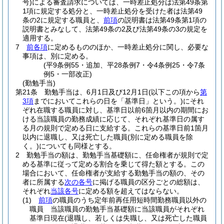
号)
による審査請求については、一時差止処分は法第49条第
1項に規定する処分と、一時差止処分を受けた者は法第49
条の2に規定する職員と、
前項
の説明書は法第49条第1項の
説明書とみなして、法第49条の2及び法第49条の3の規定を
適用する。
7
前各項
に定めるもののほか、一時差止処分に関し、必要な
事項は、別に定める。
(平9条例55・追加、平28条例7・令4条例25・令7条
例5・一部改正)
(勤勉手当)
第21条
勤勉手当は、6月1日及び12月1日
(以下この項から
第
3項
までにおいてこれらの日を「基準日」という。)
にそれ
ぞれ在職する職員に対し、基準日以前6箇月以内の期間にお
ける当該職員の勤務成績に応じて、それぞれ基準日の属す
る月の規則で定める日に支給する。
これらの基準日前1箇月
以内に退職し、又は死亡した職員
(別に定める職員を除
く。)
についても同様とする。
2
勤勉手当の額は、勤勉手当基礎額に、任命権者が規則で定
める基準に従って定める割合を乗じて得た額とする。
この
場合において、任命権者が支給する勤勉手当の額の、その
者に所属する
次の各号
に掲げる職員の区分ごとの総額は、
それぞれ
当該各号
に定める額を超えてはならない。
(1)
前項
の職員のうち定年前再任用短時間勤務職員以外の
職員 当該職員の勤勉手当基礎額に当該職員がそれぞれ
基準日現在
(退職し、若しくは失職し、又は死亡した職員