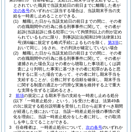
第20条の3
任命権者は、支給日に期末手当を支給すること
とされていた職員で当該支給日の前日までに離職した者が
次の各号
のいずれかに該当する場合は、当該期末手当の支
給を一時差し止めることができる。
(1)
離職した日から当該支給日の前日までの間に、その者
の在職期間中の行為に係る刑事事件に関して、その者が
起訴
(当該起訴に係る犯罪について拘禁刑以上の刑が定め
られているものに限り、刑事訴訟法
(昭和23年法律第131
号)
第6編に規定する略式手続によるものを除く。
第3項
に
おいて同じ。)
をされ、その判決が確定していない場合
(2)
離職した日から当該支給日の前日までの間に、その者
の在職期間中の行為に係る刑事事件に関して、その者が
逮捕された場合又はその者から聴取した事項若しくは調
査により判明した事実に基づきその者に犯罪があると思
料するに至った場合であって、その者に対し期末手当を
支給することが、公務に対する信頼を確保し、期末手当
に関する制度の適正かつ円滑な実施を維持する上で重大
な支障を生ずると認めるとき。
2
前項
の規定による期末手当の支給を一時差し止める処分
(以下「一時差止処分」という。)
を受けた者は、法第49条
の3に規定する処分説明書を受領した日から起算すべき期間
が経過した後においては、当該一時差止処分後の事情の変
化を理由に、当該一時差止処分をした者に対し、その取消
しを申し立てることができる。
3
任命権者は、一時差止処分について、
次の各号
のいずれか