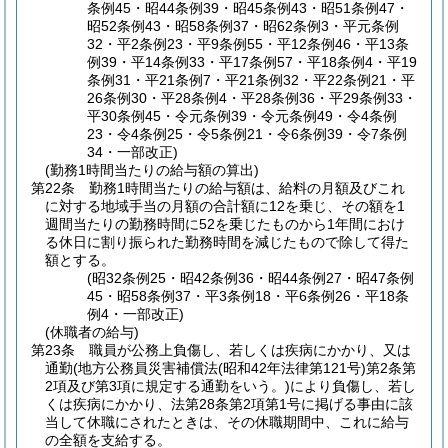
条例45・昭44条例39・昭45条例43・昭51条例47・
昭52条例43・昭58条例37・昭62条例3・平元条例
32・平2条例23・平9条例55・平12条例46・平13条
例39・平14条例33・平17条例57・平18条例4・平19
条例31・平21条例7・平21条例32・平22条例21・平
26条例30・平28条例4・平28条例36・平29条例33・
平30条例45・令元条例39・令元条例49・令4条例
23・令4条例25・令5条例21・令6条例39・令7条例
34・一部改正)
(勤務1時間当たりの給与額の算出)
第22条
勤務1時間当たりの給与額は、給料の月額及びこれ
に対する地域手当の月額の合計額に12を乗じ、その額を1
週間当たりの勤務時間に52を乗じたものから1年間におけ
る休日に割り振られた勤務時間を減じたもので除して得た
額とする。
(昭32条例25・昭42条例36・昭44条例27・昭47条例
45・昭58条例37・平3条例18・平6条例26・平18条
例4・一部改正)
(休職者の給与)
第23条
職員が公務上負傷し、若しくは疾病にかかり、又は
通勤
(地方公務員災害補償法
(昭和42年法律第121号)
第2条第
2項及び第3項に規定する通勤をいう。)
により負傷し、若し
くは疾病にかかり、法第28条第2項第1号に掲げる事由に該
当して休職にされたときは、その休職期間中、これに給与
の全額を支給する。