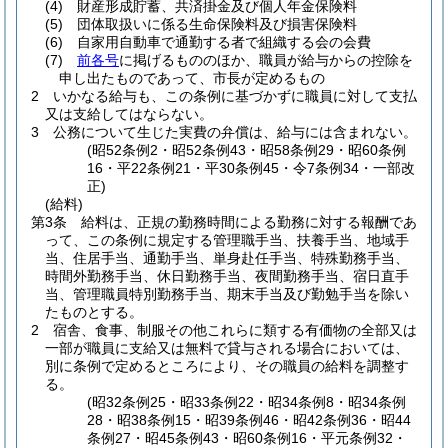
(4)
財産形成貯蓄、共済掛金及び個人年金保険料
(5)
団体取扱いに係る生命保険料及び損害保険料
(6)
自家用自動車で通勤する者で組織する会の会費
(7)
前各号
に掲げるもののほか、職員が給与からの控除を
申し出たものであって、市長が定めるもの
2
いかなる給与も、この条例に基づかずに職員に対して支払
又は支給してはならない。
3
公務について生じた実費の弁償は、給与には含まれない。
(昭52条例2・昭52条例43・昭58条例29・昭60条例
16・平22条例21・平30条例45・令7条例34・一部改
正)
(給料)
第3条
給料は、正規の勤務時間による勤務に対する報酬であ
って、この条例に規定する管理職手当、扶養手当、地域手
当、住居手当、通勤手当、単身赴任手当、特殊勤務手当、
時間外勤務手当、休日勤務手当、夜間勤務手当、宿日直手
当、管理職員特別勤務手当、期末手当及び勤勉手当を除い
たものとする。
2
宿舎、食事、制服その他これらに類する有価物の全部又は
一部が職員に支給又は無料で貸与される場合においては、
別に条例で定めるところにより、その職員の給料を調整す
る。
(昭32条例25・昭33条例22・昭34条例8・昭34条例
28・昭38条例15・昭39条例46・昭42条例36・昭44
条例27・昭45条例43・昭60条例16・平元条例32・