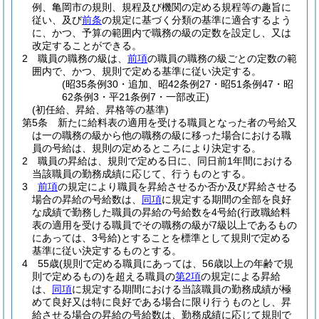
例、亀岡市の規則、規程及び機関の定める規程等の趣旨に
従い、及び
前条
の規定に基づく分類の基準に適合するよう
に、かつ、予算の範囲内で職務の級の定数を設定し、又は
改定することができる。
2
職員の職務の級は、
前項
の職員の職務の級ごとの定数の範
囲内で、かつ、規則で定める基準に従い決定する。
(昭35条例30・追加、昭42条例27・昭51条例47・昭
62条例3・平21条例7・一部改正)
(初任給、昇給、昇格等の基準)
第5条
新たに給料表の適用を受ける職員となった者の号給又
は一の職務の級から他の職務の級に移った場合における職
員の号給は、規則の定めるところにより決定する。
2
職員の昇給は、規則で定める日に、同日前1年間における
当該職員の勤務成績に応じて、行うものとする。
3
前項
の規定により職員を昇給させるか否か及び昇給させる
場合の昇給の号給数は、
同項
に規定する期間の全部を良好
な成績で勤務した職員の昇給の号給数を4号給
(行政職給料
表の適用を受ける職員でその職務の級が7級以上であるもの
にあっては、3号給)
とすることを標準として規則で定める
基準に従い決定するものとする。
4
55歳
(規則で定める職員にあっては、56歳以上の年齢で規
則で定めるもの)
を超える職員の
第2項
の規定による昇給
は、
同項
に規定する期間における当該職員の勤務成績が極
めて良好又は特に良好である場合に限り行うものとし、昇
給させる場合の昇給の号給数は、勤務成績に応じて規則で