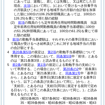
にあっては、退職し、若しくは失職し、又は死亡した日
現在。
次項
において同じ。)
において受けるべき扶養手当
の月額及びこれに対する地域手当の月額の合計額を加算
した額に100分の106.25
(幹部職員にあっては、100分の
126.25)
を乗じて得た額の総額
(2)
前項
の職員のうち定年前再任用短時間勤務職員 当該
定年前再任用短時間勤務職員の勤勉手当基礎額に100分
の51.25
(幹部職員にあっては、100分の61.25)
を乗じて得
た額の総額
3
前項
の勤勉手当基礎額は、それぞれその基準日現在におい
て職員が受けるべき給料及びこれに対する地域手当の月額
の合計額とする。
4
第20条第5項
の規定は、
第2項
の勤勉手当基礎額について
準用する。
この場合において、
同条第5項
中「前項」とある
のは「第21条第3項」と読み替えるものとする。
5
前2条
の規定は、
第1項
の規定による勤勉手当の支給につ
いて準用する。
この場合において、
第20条の2
中「前条第1
項」とあるのは「第21条第1項」と、
同条第1号
中「基準日
から」とあるのは「基準日
(第21条第1項に規定する基準日
をいう。以下この条及び次条において同じ。)
から」と、
「支給日」とあるのは「支給日
(同項に規定する規則で定め
る日をいう。以下この条及び次条において同じ。)
」と読み
替えるものとする。
(昭32条例25・昭37条例32・昭38条例15・昭38条例
35・昭39条例46・昭40条例28・昭42条例36・昭43