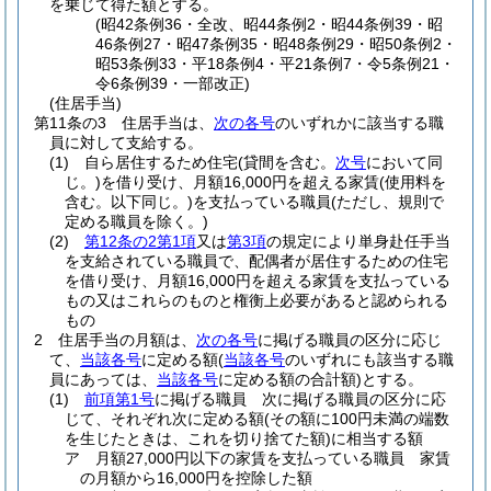
を乗じて得た額とする。
(昭42条例36・全改、昭44条例2・昭44条例39・昭
46条例27・昭47条例35・昭48条例29・昭50条例2・
昭53条例33・平18条例4・平21条例7・令5条例21・
令6条例39・一部改正)
(住居手当)
第11条の3
住居手当は、
次の各号
のいずれかに該当する職
員に対して支給する。
(1)
自ら居住するため住宅
(貸間を含む。
次号
において同
じ。)
を借り受け、月額16,000円を超える家賃
(使用料を
含む。以下同じ。)
を支払っている職員
(ただし、規則で
定める職員を除く。)
(2)
第12条の2第1項
又は
第3項
の規定により単身赴任手当
を支給されている職員で、配偶者が居住するための住宅
を借り受け、月額16,000円を超える家賃を支払っている
もの又はこれらのものと権衡上必要があると認められる
もの
2
住居手当の月額は、
次の各号
に掲げる職員の区分に応じ
て、
当該各号
に定める額
(
当該各号
のいずれにも該当する職
員にあっては、
当該各号
に定める額の合計額)
とする。
(1)
前項第1号
に掲げる職員 次に掲げる職員の区分に応
じて、それぞれ次に定める額
(その額に100円未満の端数
を生じたときは、これを切り捨てた額)
に相当する額
ア
月額27,000円以下の家賃を支払っている職員 家賃
の月額から16,000円を控除した額