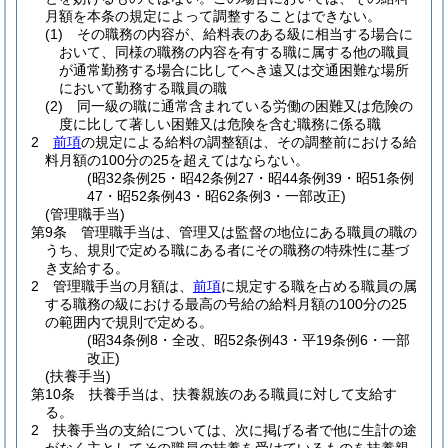
月額を本条の規定によって調整することはできない。
(1)
その職務の内容が、給料表のある級に相当する場合に
おいて、同様の職務の内容を有する職に属する他の職員
が通常勤務する場合に比してへき遠又は交通困難な場所
において勤務する職員の職
(2)
同一級の職に通常含まれている労働の困難又は危険の
度に比して著しい困難又は危険を含む職務に係る職
2
前項
の規定による給料の調整額は、その調整前における給
料月額の100分の25を超えてはならない。
(昭32条例25・昭42条例27・昭44条例39・昭51条例
47・昭52条例43・昭62条例3・一部改正)
(管理職手当)
第9条
管理職手当は、管理又は監督の地位にある職員の職の
うち、規則で定める職にある者にその職務の特殊性に基づ
き支給する。
2
管理職手当の月額は、
前項
に規定する職を占める職員の属
する職務の級における最高の号給の給料月額の100分の25
の範囲内で規則で定める。
(昭34条例8・全改、昭52条例43・平19条例6・一部
改正)
(扶養手当)
第10条
扶養手当は、扶養親族のある職員に対して支給す
る。
2
扶養手当の支給については、次に掲げる者で他に生計の途