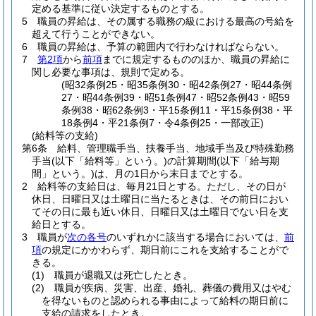
定める基準に従い決定するものとする。
5
職員の昇給は、その属する職務の級における最高の号給を
超えて行うことができない。
6
職員の昇給は、予算の範囲内で行わなければならない。
7
第2項
から
前項
までに規定するもののほか、職員の昇給に
関し必要な事項は、規則で定める。
(昭32条例25・昭35条例30・昭42条例27・昭44条例
27・昭44条例39・昭51条例47・昭52条例43・昭59
条例38・昭62条例3・平15条例11・平15条例38・平
18条例4・平21条例7・令4条例25・一部改正)
(給料等の支給)
第6条
給料、管理職手当、扶養手当、地域手当及び特殊勤務
手当
(以下「給料等」という。)
の計算期間
(以下「給与期
間」という。)
は、月の1日から末日までとする。
2
給料等の支給日は、毎月21日とする。
ただし、その日が
休日、日曜日又は土曜日に当たるときは、その前日におい
てその日に最も近い休日、日曜日又は土曜日でない日を支
給日とする。
3
職員が
次の各号
のいずれかに該当する場合においては、
前
項
の規定にかかわらず、期日前にこれを支給することがで
きる。
(1)
職員が退職又は死亡したとき。
(2)
職員が疾病、災害、出産、婚礼、葬儀の費用又はやむ
を得ないものと認められる事由によって給料の期日前に
支給の請求をしたとき。