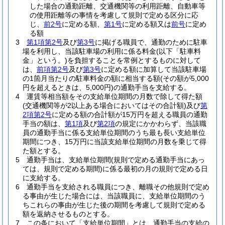
した場合の通勤距離、交通機関等の利用距離、自動車等
の使用距離等の事情を考慮して規則で定める区分に応
じ、
前2号
に定める額、
第1号
に定める額又は
前号
に定め
る額
3
第1項第2号
及び
第3号
に掲げる職員で、通勤のために駐車
場を利用し、当該駐車場の利用に係る料金
(以下「駐車料
金」という。)
を負担することを常例とするものに対して
は、
前項第2号
及び
第3号
に定める額に加算して当該駐車場
の1箇月当たりの駐車料金の額に相当する額
(その額が5,000
円を超えるときは、5,000円)
の通勤手当を支給する。
4
運賃等相当額をその支給単位期間の月数で除して得た額
(交通機関等が2以上ある場合においてはその合計額)
及び
第
2項第2号
に定める額の合計額が15万円を超える職員の通勤
手当の額は、
第1項
及び
第2項
の規定にかかわらず、当該職
員の通勤手当に係る支給単位期間のうち最も長い支給単位
期間につき、15万円に当該支給単位期間の月数を乗じて得
た額とする。
5
通勤手当は、支給単位期間
(規則で定める通勤手当にあっ
ては、規則で定める期間)
に係る最初の月の規則で定める日
に支給する。
6
通勤手当を支給される職員につき、離職その他規則で定め
る事由が生じた場合には、当該職員に、支給単位期間のう
ちこれらの事由が生じた後の期間を考慮して規則で定める
額を返納させるものとする。
7
この条において「支給単位期間」とは、通勤手当の支給の