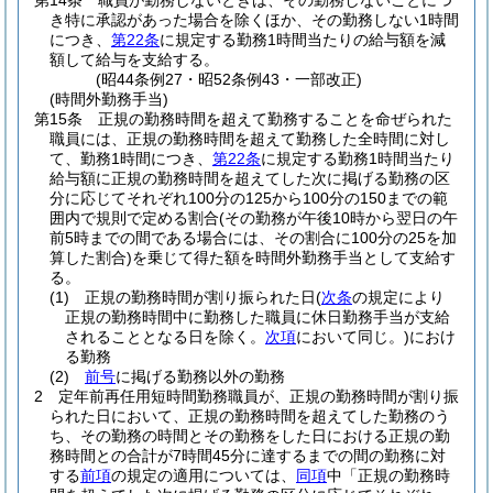
第14条
職員が勤務しないときは、その勤務しないことにつ
き特に承認があった場合を除くほか、その勤務しない1時間
につき、
第22条
に規定する勤務1時間当たりの給与額を減
額して給与を支給する。
(昭44条例27・昭52条例43・一部改正)
(時間外勤務手当)
第15条
正規の勤務時間を超えて勤務することを命ぜられた
職員には、正規の勤務時間を超えて勤務した全時間に対し
て、勤務1時間につき、
第22条
に規定する勤務1時間当たり
給与額に正規の勤務時間を超えてした次に掲げる勤務の区
分に応じてそれぞれ100分の125から100分の150までの範
囲内で規則で定める割合
(その勤務が午後10時から翌日の午
前5時までの間である場合には、その割合に100分の25を加
算した割合)
を乗じて得た額を時間外勤務手当として支給す
る。
(1)
正規の勤務時間が割り振られた日
(
次条
の規定により
正規の勤務時間中に勤務した職員に休日勤務手当が支給
されることとなる日を除く。
次項
において同じ。)
におけ
る勤務
(2)
前号
に掲げる勤務以外の勤務
2
定年前再任用短時間勤務職員が、正規の勤務時間が割り振
られた日において、正規の勤務時間を超えてした勤務のう
ち、その勤務の時間とその勤務をした日における正規の勤
務時間との合計が7時間45分に達するまでの間の勤務に対
する
前項
の規定の適用については、
同項
中「正規の勤務時