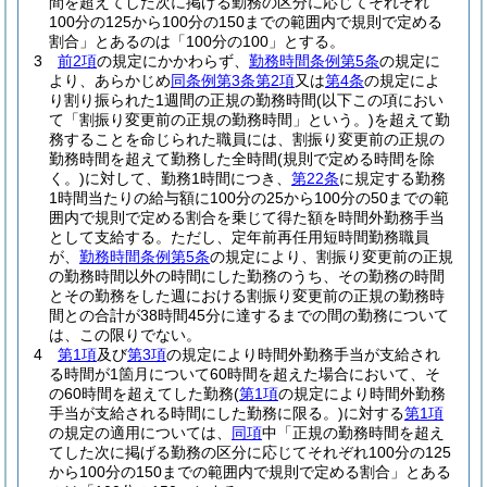
間を超えてした次に掲げる勤務の区分に応じてそれぞれ
100分の125から100分の150までの範囲内で規則で定める
割合」とあるのは「100分の100」とする。
3
前2項
の規定にかかわらず、
勤務時間条例第5条
の規定に
より、あらかじめ
同条例第3条第2項
又は
第4条
の規定によ
り割り振られた1週間の正規の勤務時間
(以下この項におい
て「割振り変更前の正規の勤務時間」という。)
を超えて勤
務することを命じられた職員には、割振り変更前の正規の
勤務時間を超えて勤務した全時間
(規則で定める時間を除
く。)
に対して、勤務1時間につき、
第22条
に規定する勤務
1時間当たりの給与額に100分の25から100分の50までの範
囲内で規則で定める割合を乗じて得た額を時間外勤務手当
として支給する。
ただし、定年前再任用短時間勤務職員
が、
勤務時間条例第5条
の規定により、割振り変更前の正規
の勤務時間以外の時間にした勤務のうち、その勤務の時間
とその勤務をした週における割振り変更前の正規の勤務時
間との合計が38時間45分に達するまでの間の勤務について
は、この限りでない。
4
第1項
及び
第3項
の規定により時間外勤務手当が支給され
る時間が1箇月について60時間を超えた場合において、そ
の60時間を超えてした勤務
(
第1項
の規定により時間外勤務
手当が支給される時間にした勤務に限る。)
に対する
第1項
の規定の適用については、
同項
中「正規の勤務時間を超え
てした次に掲げる勤務の区分に応じてそれぞれ100分の125
から100分の150までの範囲内で規則で定める割合」とある