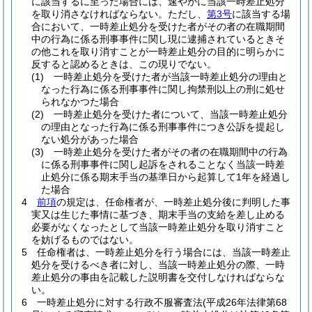
に該当するに至った場合には、速やかに当該一時差止処分
を取り消さなければならない。
ただし、
第3号
に該当する場
合において、一時差止処分を受けた者がその者の在職期間
中の行為に係る刑事事件に関し現に逮捕されているときそ
の他これを取り消すことが一時差止処分の目的に明らかに
反すると認めるときは、この現りでない。
(1)
一時差止処分を受けた者が当該一時差止処分の理由と
なった行為に係る刑事事件に関し拘禁刑以上の刑に処せ
られなかつた場合
(2)
一時差止処分を受けた者について、当該一時差止処分
の理由となった行為に係る刑事事件につき公訴を提起し
ない処分があった場合
(3)
一時差止処分を受けた者がその者の在職期間中の行為
に係る刑事事件に関し起訴をされることなく当該一時差
止処分に係る期末手当の基準日から起算して1年を経過し
た場合
4
前項
の規定は、任命権者が、一時差止処分後に判明した事
実又は生じた事情に基づき、期末手当の支給を差し止める
必要がなくなったとして当該一時差止処分を取り消すこと
を妨げるものではない。
5
任命権者は、一時差止処分を行う場合には、当該一時差止
処分を受けるべき者に対し、当該一時差止処分の際、一時
差止処分の事由を記載した説明書を交付しなければならな
い。
6
一時差止処分に対する行政不服審査法
(平成26年法律第68