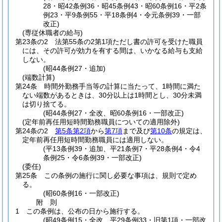
28・昭42条例36・昭45条例43・昭60条例16・平2条
例23・平9条例55・平18条例4・令元条例39・一部
改正)
(専従休職者の給与)
第23条の2
法第55条の2第1項ただし書の許可を受けた職員
には、その許可が効力を有する間は、いかなる給与も支給
しない。
(昭44条例27・追加)
(端数計算)
第24条
時間外勤務手当等の計算に当たって、1時間に満た
ない端数があるときは、30分以上は1時間とし、30分未満
は切り捨てる。
(昭44条例27・全改、昭60条例16・一部改正)
(定年前再任用短時間勤務職員についての適用除外)
第24条の2
第5条第2項
から
第7項
まで及び
第10条
の規定は、
定年前再任用短時間勤務職員には適用しない。
(平13条例39・追加、平21条例7・平28条例4・令4
条例25・令6条例39・一部改正)
(委任)
第25条
この条例の施行に関し必要な事項は、規則で定め
る。
(昭60条例16・一部改正)
附
則
1
この条例は、公布の日から施行する。
(昭49条例15・全改、平29条例33・旧第1項・一部改