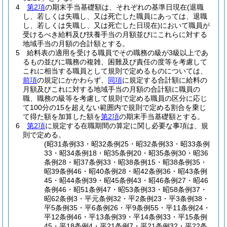
4
第2項
の期末手当基礎額は、それぞれの基準日現在
(退職
し、若しくは失職し、又は死亡した職員にあっては、退職
し、若しくは失職し、又は死亡した日現在)
において職員が
受けるべき給料及び扶養手当の月額並びにこれらに対する
地域手当の月額の合計額とする。
5
給料表の適用を受ける職員でその職務の級が3級以上であ
るもの並びに職務の複雑、困難及び責任の度等を考慮して
これに相当する職員として規則で定めるものについては、
前項
の規定にかかわらず、
同項
に規定する合計額に給料の
月額及びこれに対する地域手当の月額の合計額に職員の
職、職務の級等を考慮して規則で定める職員の区分に応じ
て100分の15を超えない範囲内で規則で定める割合を乗じ
て得た額を加算した額を
第2項
の期末手当基礎額とする。
6
第2項
に規定する在職期間の算定に関し必要な事項は、規
則で定める。
(昭31条例33・昭32条例25・昭32条例33・昭33条例
33・昭34条例18・昭35条例20・昭35条例30・昭36
条例28・昭37条例33・昭38条例15・昭38条例35・
昭39条例46・昭40条例28・昭42条例36・昭43条例
45・昭44条例39・昭45条例43・昭46条例27・昭46
条例46・昭51条例47・昭53条例33・昭58条例37・
昭62条例3・平元条例32・平2条例23・平3条例38・
平5条例35・平6条例26・平9条例55・平11条例24・
平12条例46・平13条例39・平14条例33・平15条例
45・平18条例4・平21条例7・平21条例32・平22条