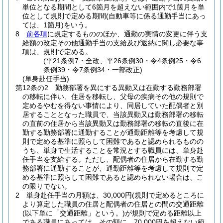
単位となる期間として6箇月を超えない範囲内で1箇月を単
位として規則で定める期間
(自動車等に係る通勤手当にあっ
ては、1箇月)
をいう。
8
前各項
に規定するもののほか、通勤の実情の変更に伴う支
給額の改定その他通勤手当の支給及び返納に関し必要な事
項は、規則で定める。
(平21条例7・全改、平26条例30・令4条例25・令6
条例39・令7条例34・一部改正)
(単身赴任手当)
第12条の2
勤務部署を異にする異動又は在勤する勤務部署
の移転に伴い、住居を移転し、父母の疾病その他の規則で
定めるやむを得ない事情により、同居していた配偶者と別
居することとなった職員で、当該異動又は勤務部署の移転
の直前の住居から当該異動又は勤務部署の移転の直後に在
勤する勤務部署に通勤することが通勤距離等を考慮して規
則で定める基準に照らして困難であると認められるものの
うち、単身で生活することを常況とする職員には、単身赴
任手当を支給する。
ただし、配偶者の住居から在勤する勤
務部署に通勤することが、通勤距離等を考慮して規則で定
める基準に照らして困難であると認められない場合は、こ
の限りでない。
2
単身赴任手当の月額は、30,000円
(規則で定めるところに
より算定した職員の住居と配偶者の住居との間の交通距離
(以下単に「交通距離」という。)
が規則で定める距離以上
である職員にあっては、その額に、70,000円を超えない範