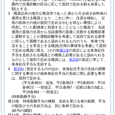
囲内で交通距離の区分に応じて規則で定める額を加算した
額)
とする。
3
職員以外の地方公務員等であった者から引き続き給料表の
適用を受ける職員となり、これに伴い、住居を移転し、父
母の疾病その他の規則で定めるやむを得ない事情により、
同居していた配偶者と別居することとなった職員で、当該
適用の直前の住居から当該適用の直後に在勤する勤務部署
に通勤することが通勤距離等を考慮して規則で定める基準
に照らして困難であると認められるもののうち、単身で生
活することを常況とする職員
(任用の事情等を考慮して規則
で定める職員に限る。)
その他
第1項
の規定による単身赴任
手当を支給される職員との権衡上必要があると認められる
ものとして規則で定める職員には、
前2項
の規定に準じて、
単身赴任手当を支給する。
4
前3項
に規定するもののほか、単身赴任手当の支給の調整
に関する事項その他単身赴任手当の支給に関し必要な事項
は、規則で定める。
(平元条例32・追加、平2条例23・平5条例35・平10
条例23・一部改正、平21条例7・旧第12条の3繰上、
平28条例4・一部改正)
(特殊勤務手当)
第13条
特殊勤務手当の種類、支給を受ける者の範囲、手当
の額及びその支給方法は、別に条例で定める。
(給与の減額)