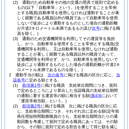
(2)
通勤のため自動車その他の交通の用具で規則で定める
もの
(以下「自動車等」という。)
を使用することを常例
とする職員
(自動車等を使用しなければ通勤することが著
しく困難である職員以外の職員であって自動車等を使用
しないで徒歩により通勤するものとした場合の通勤距離
が片道2キロメートル未満であるもの及び
次号
に掲げる職
員を除く。)
(3)
通勤のため交通機関等を利用してその運賃等を負担
し、かつ、自動車等を使用することを常例とする職員
(交
通機関等を利用し、又は自動車等を使用しなければ通勤
することが著しく困難である職員以外の職員であって、
交通機関等を利用せず、かつ、自動車等を使用しないで
徒歩により通勤するものとした場合の通勤距離が片道2キ
ロメートル未満であるものを除く。)
2
通勤手当の額は、
次の各号
に掲げる職員の区分に応じ、
当
該各号
に定める額とする。
(1)
前項第1号
に掲げる職員 支給単位期間につき、規則
で定めるところにより算出した当該職員の支給単位期間
の通勤に要する運賃等の額に相当する額
(
第4項
において
「運賃等相当額」という。)
(2)
前項第2号
に掲げる職員 次に掲げる職員の区分に応
じ、支給単位期間につき、それぞれ次に定める額
(定年前
再任用短時間勤務職員のうち、支給単位期間当たりの通
勤回数を考慮して規則で定める職員にあっては、その額
から、その額に規則で定める割合を乗じて得た額を減じ