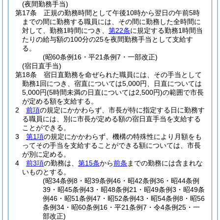
(夜間勤務手当)
第17条
正規の勤務時間として午後10時から翌日の午前5時
までの間に勤務する職員には、その間に勤務した全時間に
対して、勤務1時間につき、
第22条
に規定する勤務1時間当
たりの給与額の100分の25を夜間勤務手当として支給す
る。
(昭60条例16・平21条例7・一部改正)
(宿日直手当)
第18条
宿日直勤務を命ぜられた職員には、その手当として
勤務1回につき、宿直については5,000円、日直については
5,000円
(5時間未満の日直については2,500円)
の範囲で市長
が定める額を支給する。
2
前項
の規定にかかわらず、市長が特に指定する日に勤務す
る職員には、別に市長が定める額の宿日直手当を支給する
ことができる。
3
第1項
の規定にかかわらず、機構の特殊性により月額をも
ってその手当を支給することができる額については、市長
が別に定める。
4
前3項
の勤務は、
第15条
から
前条
までの勤務には含まれな
いものとする。
(昭34条例8・昭39条例46・昭42条例36・昭44条例
39・昭45条例43・昭48条例21・昭49条例3・昭49条
例46・昭51条例47・昭52条例43・昭54条例8・昭56
条例34・昭60条例16・平21条例7・令4条例25・一
部改正)