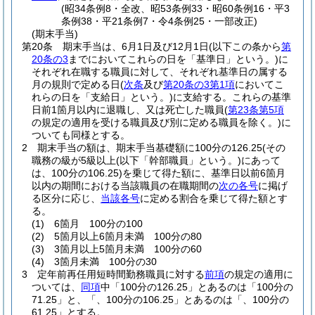
(昭34条例8・全改、昭53条例33・昭60条例16・平3
条例38・平21条例7・令4条例25・一部改正)
(期末手当)
第20条
期末手当は、6月1日及び12月1日
(以下この条から
第
20条の3
までにおいてこれらの日を「基準日」という。)
に
それぞれ在職する職員に対して、それぞれ基準日の属する
月の規則で定める日
(
次条
及び
第20条の3第1項
においてこ
れらの日を「支給日」という。)
に支給する。
これらの基準
日前1箇月以内に退職し、又は死亡した職員
(
第23条第5項
の規定の適用を受ける職員及び別に定める職員を除く。)
に
ついても同様とする。
2
期末手当の額は、期末手当基礎額に100分の126.25
(その
職務の級が5級以上
(以下「幹部職員」という。)
にあって
は、100分の106.25)
を乗じて得た額に、基準日以前6箇月
以内の期間における当該職員の在職期間の
次の各号
に掲げ
る区分に応じ、
当該各号
に定める割合を乗じて得た額とす
る。
(1)
6箇月 100分の100
(2)
5箇月以上6箇月未満 100分の80
(3)
3箇月以上5箇月未満 100分の60
(4)
3箇月未満 100分の30
3
定年前再任用短時間勤務職員に対する
前項
の規定の適用に
ついては、
同項
中「100分の126.25」とあるのは「100分の
71.25」と、「、100分の106.25」とあるのは「、100分の
61.25」とする。