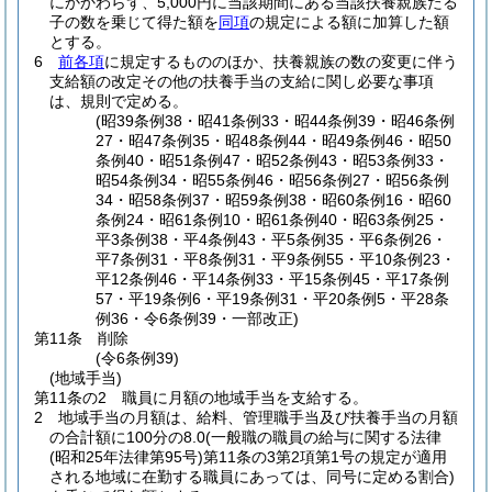
にかかわらず、5,000円に当該期間にある当該扶養親族たる
子の数を乗じて得た額を
同項
の規定による額に加算した額
とする。
6
前各項
に規定するもののほか、扶養親族の数の変更に伴う
支給額の改定その他の扶養手当の支給に関し必要な事項
は、規則で定める。
(昭39条例38・昭41条例33・昭44条例39・昭46条例
27・昭47条例35・昭48条例44・昭49条例46・昭50
条例40・昭51条例47・昭52条例43・昭53条例33・
昭54条例34・昭55条例46・昭56条例27・昭56条例
34・昭58条例37・昭59条例38・昭60条例16・昭60
条例24・昭61条例10・昭61条例40・昭63条例25・
平3条例38・平4条例43・平5条例35・平6条例26・
平7条例31・平8条例31・平9条例55・平10条例23・
平12条例46・平14条例33・平15条例45・平17条例
57・平19条例6・平19条例31・平20条例5・平28条
例36・令6条例39・一部改正)
第11条
削除
(令6条例39)
(地域手当)
第11条の2
職員に月額の地域手当を支給する。
2
地域手当の月額は、給料、管理職手当及び扶養手当の月額
の合計額に100分の8.0
(一般職の職員の給与に関する法律
(昭和25年法律第95号)
第11条の3第2項第1号の規定が適用
される地域に在勤する職員にあっては、同号に定める割合)