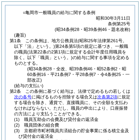
○亀岡市一般職員の給与に関する条例
昭和30年3月11日
条例第25号
(昭34条例28・昭39条例46・題名改称)
(趣旨)
第1条
この条例は、地方公務員法
(昭和25年法律第261号。
以下「法」という。)
第24条第5項の規定に基づき、一般職
の職員
(法第22条の2第1項に規定する会計年度任用職員を
除く。以下「職員」という。)
の給与に関する事項を定める
ものとする。
(昭34条例28・全改、昭39条例46・昭52条例2・昭
60条例16・平21条例7・平28条例7・令4条例25・一
部改正)
(給与の支払い)
第2条
この条例に基づく給与は、法律で定めるもの若しくは
次の各号
に掲げるものを控除する場合又は
次条第2項
に規定
する場合を除き、通貨で、直接職員に、その全額を支払わ
なければならない。
ただし、職員の申出により、口座振替
の方法により支払うことができる。
(1)
職員互助会の会費及び貸付金の返済金
(2)
職員団体の組合費
(3)
京都府市町村職員共済組合の貯金事業に係る積立金及
び貸付金の返済金