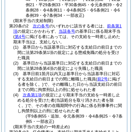
例21・平29条例33・平30条例45・令元条例39・令2
条例28・令4条例11・令4条例25・令5条例21・令6
条例39・令7条例34・一部改正)
(期末手当の支給制限)
第20条の2
次の各号
のいずれかに該当する者には、
前条第1
項
の規定にかかわらず、
当該各号
の基準日に係る期末手当
(
第4号
に掲げる者にあっては、その支給を一時差し止めた
期末手当)
は、支給しない。
(1)
基準日から当該基準日に対応する支給日の前日までの
間に法第29条第1項の規定による懲戒免職の処分を受け
た職員
(2)
基準日から当該基準日に対応する支給日の前日までの
間に法第28条第4項の規定により失職した職員
(3)
基準日前1箇月以内又は基準日から当該基準日に対応
する支給日の前日までの間に離職した職員
(
前2号
に掲げ
る者を除く。)
で、その離職した日から当該支給日の前日
までの間に拘禁刑以上の刑に処せられた者
(4)
次条第1項
の規定により期末手当の支給を一時差し止
める処分を受けた者
(当該処分を取り消された者を除
く。)
で、その者の在職期間中の行為に係る刑事事件に関
し拘禁刑以上の刑に処せられた者
(平9条例55・追加、令元条例39・令4条例25・令7条
例5・一部改正)
(期末手当の支給の一時差止め)