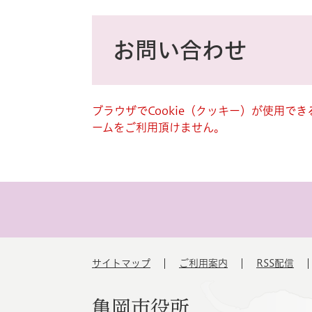
ス
タ
本
ム
文
お問い合わせ
検
索
ブラウザでCookie（クッキー）が使用で
ームをご利用頂けません。
サイトマップ
ご利用案内
RSS配信
亀岡市役所