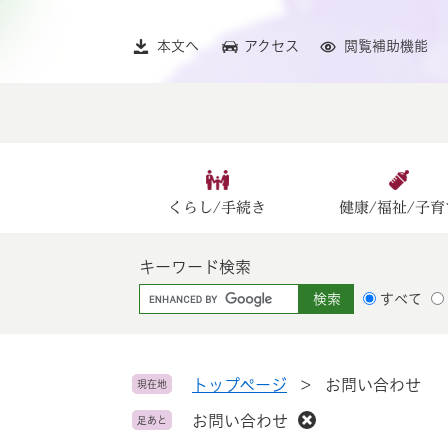
ペ
メ
ー
ニ
本文へ
アクセス
閲覧補助機能
ジ
ュ
の
ー
先
を
頭
飛
で
ば
す
し
。
て
くらし/手続き
健康/福祉/子育
本
文
キーワード検索
へ
G
すべて
o
o
g
l
トップページ
>
お問い合わせ
現在地
e
お問い合わせ
足あと
カ