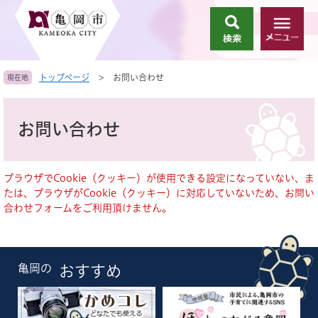
ペ
メ
ー
ニ
検
メ
ジ
ュ
索
ニ
の
ー
ュ
先
を
トップページ
>
お問い合わせ
現在地
ー
頭
飛
で
ば
本
す
し
文
お問い合わせ
。
て
本
文
へ
ブラウザでCookie（クッキー）が使用できる設定になっていない、ま
たは、ブラウザがCookie（クッキー）に対応していないため、お問い
合わせフォームをご利用頂けません。
亀岡の
おすすめ