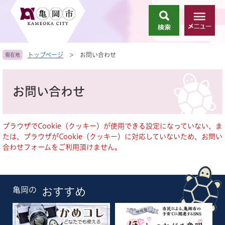
ペ
メ
ー
ニ
検
メ
ジ
ュ
索
ニ
の
ー
ュ
先
を
トップページ
>
お問い合わせ
現在地
ー
頭
飛
で
ば
本
す
し
文
お問い合わせ
。
て
本
文
へ
ブラウザでCookie（クッキー）が使用できる設定になっていない、ま
たは、ブラウザがCookie（クッキー）に対応していないため、お問い
合わせフォームをご利用頂けません。
亀岡の
おすすめ