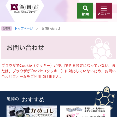
ペ
メ
ー
ニ
検
メ
ジ
ュ
索
ニ
の
ー
ュ
先
を
トップページ
>
お問い合わせ
現在地
ー
頭
飛
で
ば
本
す
し
文
お問い合わせ
。
て
本
文
へ
ブラウザでCookie（クッキー）が使用できる設定になっていない、ま
たは、ブラウザがCookie（クッキー）に対応していないため、お問い
合わせフォームをご利用頂けません。
亀岡の
おすすめ