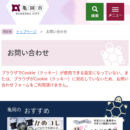
ペ
メ
ー
ニ
検
メ
ジ
ュ
索
ニ
の
ー
ュ
先
を
トップページ
>
お問い合わせ
現在地
ー
頭
飛
で
ば
本
す
し
文
お問い合わせ
。
て
本
文
へ
ブラウザでCookie（クッキー）が使用できる設定になっていない、ま
たは、ブラウザがCookie（クッキー）に対応していないため、お問い
合わせフォームをご利用頂けません。
亀岡の
おすすめ