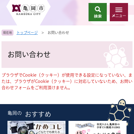
ペ
メ
ー
ニ
検
メ
ジ
ュ
索
ニ
の
ー
ュ
先
を
トップページ
>
お問い合わせ
現在地
ー
頭
飛
で
ば
本
す
し
文
お問い合わせ
。
て
本
文
へ
ブラウザでCookie（クッキー）が使用できる設定になっていない、ま
たは、ブラウザがCookie（クッキー）に対応していないため、お問い
合わせフォームをご利用頂けません。
亀岡の
おすすめ