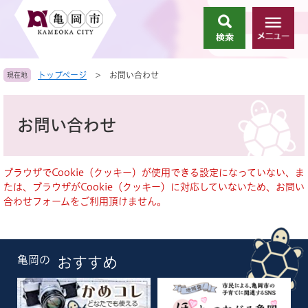
ペ
メ
ー
ニ
検
メ
ジ
ュ
索
ニ
の
ー
ュ
先
を
トップページ
>
お問い合わせ
現在地
ー
頭
飛
で
ば
本
す
し
文
お問い合わせ
。
て
本
文
へ
ブラウザでCookie（クッキー）が使用できる設定になっていない、ま
たは、ブラウザがCookie（クッキー）に対応していないため、お問い
合わせフォームをご利用頂けません。
亀岡の
おすすめ