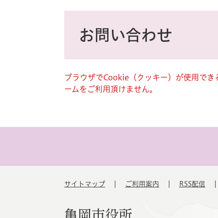
ス
タ
本
ム
文
お問い合わせ
検
索
ブラウザでCookie（クッキー）が使用で
ームをご利用頂けません。
サイトマップ
ご利用案内
RSS配信
亀岡市役所