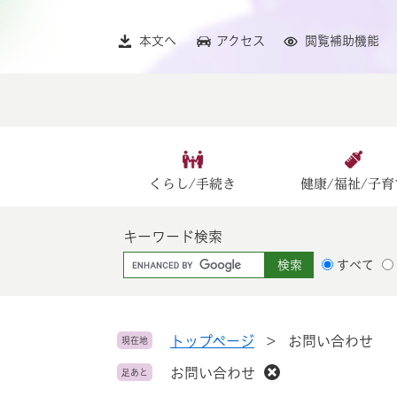
ペ
メ
ー
ニ
本文へ
アクセス
閲覧補助機能
ジ
ュ
の
ー
先
を
頭
飛
で
ば
す
し
。
て
くらし/手続き
健康/福祉/子育
本
文
キーワード検索
へ
G
すべて
o
o
g
l
トップページ
>
お問い合わせ
現在地
e
お問い合わせ
足あと
カ