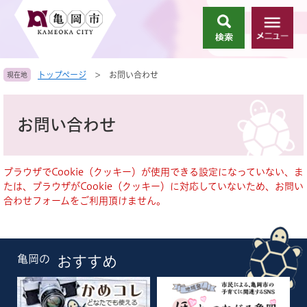
ペ
メ
ー
ニ
検
メ
ジ
ュ
索
ニ
の
ー
ュ
先
を
トップページ
>
お問い合わせ
現在地
ー
頭
飛
で
ば
本
す
し
文
お問い合わせ
。
て
本
文
へ
ブラウザでCookie（クッキー）が使用できる設定になっていない、ま
たは、ブラウザがCookie（クッキー）に対応していないため、お問い
合わせフォームをご利用頂けません。
亀岡の
おすすめ