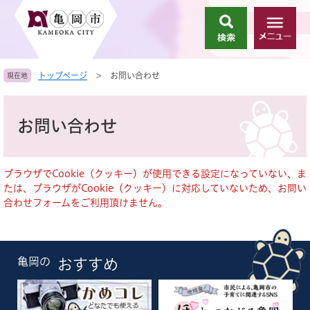
ペ
メ
ー
ニ
検
メ
ジ
ュ
索
ニ
の
ー
ュ
先
を
トップページ
>
お問い合わせ
現在地
ー
頭
飛
で
ば
本
す
し
文
お問い合わせ
。
て
本
文
へ
ブラウザでCookie（クッキー）が使用できる設定になっていない、ま
たは、ブラウザがCookie（クッキー）に対応していないため、お問い
合わせフォームをご利用頂けません。
亀岡の
おすすめ