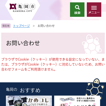
ペ
メ
ー
ニ
検
メ
ジ
ュ
索
ニ
の
ー
ュ
先
を
トップページ
>
お問い合わせ
現在地
ー
頭
飛
で
ば
本
す
し
文
お問い合わせ
。
て
本
文
へ
ブラウザでCookie（クッキー）が使用できる設定になっていない、ま
たは、ブラウザがCookie（クッキー）に対応していないため、お問い
合わせフォームをご利用頂けません。
亀岡の
おすすめ