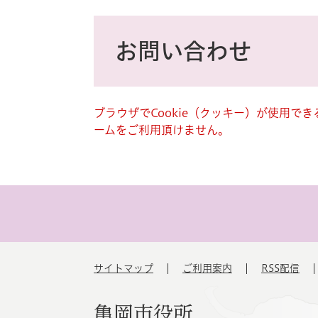
ス
タ
本
ム
文
お問い合わせ
検
索
ブラウザでCookie（クッキー）が使用で
ームをご利用頂けません。
サイトマップ
ご利用案内
RSS配信
亀岡市役所