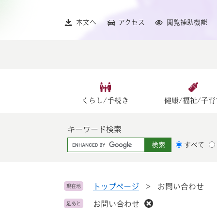
ペ
メ
ー
ニ
本文へ
アクセス
閲覧補助機能
ジ
ュ
の
ー
先
を
頭
飛
で
ば
す
し
。
て
くらし/手続き
健康/福祉/子育
本
文
キーワード検索
へ
G
すべて
o
o
g
l
トップページ
>
お問い合わせ
現在地
e
お問い合わせ
足あと
カ