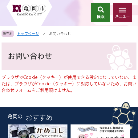
ペ
メ
ー
ニ
検
メ
ジ
ュ
索
ニ
の
ー
ュ
先
を
トップページ
>
お問い合わせ
現在地
ー
頭
飛
で
ば
本
す
し
文
お問い合わせ
。
て
本
文
へ
ブラウザでCookie（クッキー）が使用できる設定になっていない、ま
たは、ブラウザがCookie（クッキー）に対応していないため、お問い
合わせフォームをご利用頂けません。
亀岡の
おすすめ