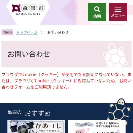
ペ
メ
ー
ニ
検
メ
ジ
ュ
索
ニ
の
ー
ュ
先
を
トップページ
>
お問い合わせ
現在地
ー
頭
飛
で
ば
本
す
し
文
お問い合わせ
。
て
本
文
へ
ブラウザでCookie（クッキー）が使用できる設定になっていない、ま
たは、ブラウザがCookie（クッキー）に対応していないため、お問い
合わせフォームをご利用頂けません。
亀岡の
おすすめ