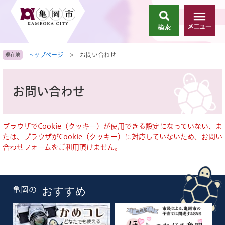
ペ
メ
ー
ニ
検
メ
ジ
ュ
索
ニ
の
ー
ュ
先
を
トップページ
>
お問い合わせ
現在地
ー
頭
飛
で
ば
本
す
し
文
お問い合わせ
。
て
本
文
へ
ブラウザでCookie（クッキー）が使用できる設定になっていない、ま
たは、ブラウザがCookie（クッキー）に対応していないため、お問い
合わせフォームをご利用頂けません。
亀岡の
おすすめ