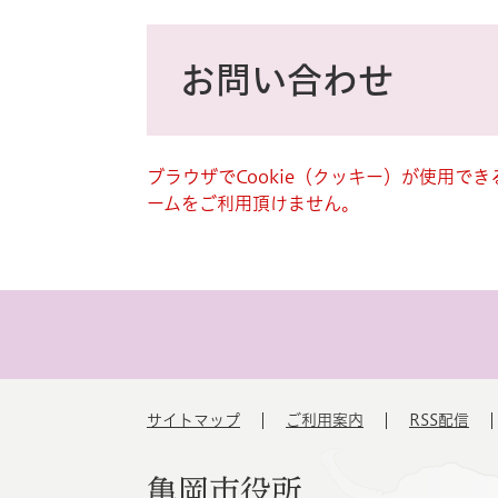
ス
タ
本
ム
文
お問い合わせ
検
索
ブラウザでCookie（クッキー）が使用で
ームをご利用頂けません。
サイトマップ
ご利用案内
RSS配信
亀岡市役所