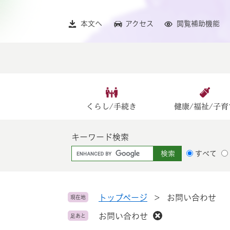
ペ
メ
ー
ニ
本文へ
アクセス
閲覧補助機能
ジ
ュ
の
ー
先
を
頭
飛
で
ば
す
し
。
て
くらし/手続き
健康/福祉/子育
本
文
キーワード検索
へ
G
すべて
o
o
g
l
トップページ
>
お問い合わせ
現在地
e
お問い合わせ
足あと
カ