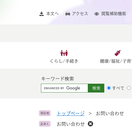
ペ
メ
ー
ニ
本文へ
アクセス
閲覧補助機能
ジ
ュ
の
ー
先
を
頭
飛
で
ば
す
し
。
て
くらし/手続き
健康/福祉/子育
本
文
キーワード検索
へ
G
すべて
o
o
g
l
トップページ
>
お問い合わせ
現在地
e
お問い合わせ
足あと
カ