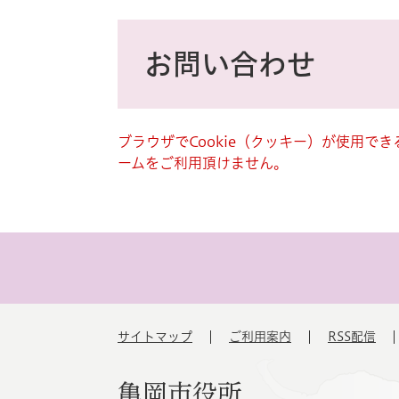
ス
タ
本
ム
文
お問い合わせ
検
索
ブラウザでCookie（クッキー）が使用で
ームをご利用頂けません。
サイトマップ
ご利用案内
RSS配信
亀岡市役所