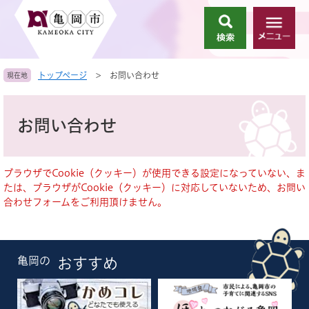
ペ
メ
ー
ニ
検
メ
ジ
ュ
索
ニ
の
ー
ュ
先
を
トップページ
>
お問い合わせ
現在地
ー
頭
飛
で
ば
本
す
し
文
お問い合わせ
。
て
本
文
へ
ブラウザでCookie（クッキー）が使用できる設定になっていない、ま
たは、ブラウザがCookie（クッキー）に対応していないため、お問い
合わせフォームをご利用頂けません。
亀岡の
おすすめ